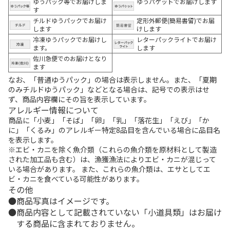
ゆうパック等でお届けしま
ゆうパケットでお届けします
す
チルドゆうパックでお届け
定形外郵便(簡易書留)でお届
します
けします
冷凍ゆうパックでお届けし
レターパックライトでお届け
ます。
します
佐川急便でのお届けとなり
ます
なお、「普通ゆうパック」の場合は表示しません。また、「夏期
のみチルドゆうパック」などとなる場合は、記号での表示はせ
ず、商品内容欄にその旨を表示しています。
アレルギー情報について
商品に「小麦」「そば」「卵」「乳」「落花生」「えび」「か
に」「くるみ」のアレルギー特定8品目を含んでいる場合に品目名
を表示します。
※エビ・カニを除く魚介類（これらの魚介類を原材料として製造
された加工品も含む）は、漁獲漁法によりエビ・カニが混じって
いる場合があります。 また、これらの魚介類は、エサとしてエ
ビ・カニを食べている可能性があります。
その他
商品写真はイメージです。
商品内容として記載されていない「小道具類」はお届け
する商品に含まれておりません。