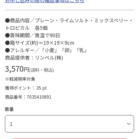
お申し込みの際の確認事項はこちら
●商品内容／プレーン・ライムソルト・ミックスベリー・
トロピカル 各5個
●賞味期間／常温で90日
●箱サイズ(約)＝19×19×9cm
●アレルギー／「小麦」「卵」「乳」
商品提供者：リンベル(株)
3,570
円
(送料・税込)
※軽減税率対象
獲得ポイント： 35 pt
商品番号
7035410891
数量
1