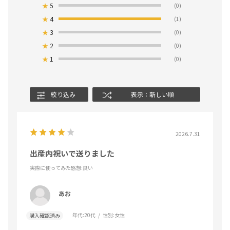
★
5
(0)
★
4
(1)
★
3
(0)
★
2
(0)
★
1
(0)
絞り込み
表示：新しい順
2026.7.31
出産内祝いで送りました
実際に使ってみた感想
:良い
あお
年代:
20代
性別:
女性
購入確認済み