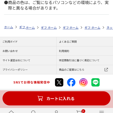
商品の色は、ご覧になるパソコンなどの環境により、実
際と異なる場合があります。
ホーム
ギフト通販
内祝い・お返し
結婚内祝い
アンリ・シャルパ
ホーム
ギフト通販
ホーム
内祝い・お返し
ギフト通販
ホーム
内祝い・お返し
ギフト通販
結婚内祝い
ホーム
内祝
ネッ
予
ご利用ガイド
よくあるご質問
お問い合わせ
利用規約
サイト運営会社について
特定商取引法に基づく表記について
プライバシーポリシー
商品のご提案はこちら
SNSでお得な情報発信中
カートに入れる
Copyright (C) JAPAN POST Co.,Ltd. All Rights Reserved.
0