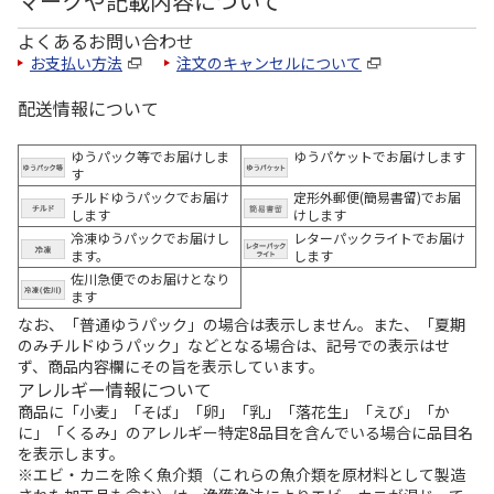
マークや記載内容について
よくあるお問い合わせ
お支払い方法
注文のキャンセルについて
配送情報について
ゆうパック等でお届けしま
ゆうパケットでお届けします
す
チルドゆうパックでお届け
定形外郵便(簡易書留)でお届
します
けします
冷凍ゆうパックでお届けし
レターパックライトでお届け
ます。
します
佐川急便でのお届けとなり
ます
なお、「普通ゆうパック」の場合は表示しません。また、「夏期
のみチルドゆうパック」などとなる場合は、記号での表示はせ
ず、商品内容欄にその旨を表示しています。
アレルギー情報について
商品に「小麦」「そば」「卵」「乳」「落花生」「えび」「か
に」「くるみ」のアレルギー特定8品目を含んでいる場合に品目名
を表示します。
※エビ・カニを除く魚介類（これらの魚介類を原材料として製造