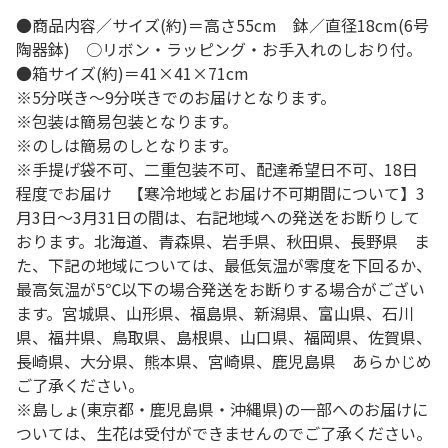
●商品内容／サイズ(約)＝高さ55cm 鉢／直径18cm(6号
陶器鉢) ○リボン・ラッピング・お手入れのしおり付。
●箱サイズ(約)＝41×41×71cm
※5分咲き～9分咲きでのお届けとなります。
※包装は簡易包装となります。
※のしは簡易のしとなります。
※手提げ袋不可、二重包装不可、配達希望日不可、18日
程度でお届け 【寒冷地域とお届け不可期間について】3
月3日～3月31日の間は、右記地域への発送をお断りして
おります。北海道、青森県、岩手県、秋田県、長野県 ま
た、下記の地域については、最低気温が零度を下回るか、
最高気温が5℃以下の場合発送をお断りする場合がござい
ます。宮城県、山形県、福島県、新潟県、富山県、石川
県、福井県、鳥取県、島根県、山口県、福岡県、佐賀県、
長崎県、大分県、熊本県、宮崎県、鹿児島県 あらかじめ
ご了承ください。
※島しょ(東京都・鹿児島県・沖縄県)の一部へのお届けに
ついては、生花は受付ができませんのでご了承ください。