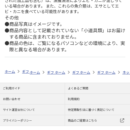
された加工品も含む）は、漁獲漁法によりエビ・カニが混じって
いる場合があります。 また、これらの魚介類は、エサとしてエ
ビ・カニを食べている可能性があります。
その他
商品写真はイメージです。
商品内容として記載されていない「小道具類」はお届け
する商品に含まれておりません。
商品の色は、ご覧になるパソコンなどの環境により、実
際と異なる場合があります。
ホーム
ギフト通販
内祝い・お返し
結婚内祝い
日本の極み 胡蝶
ホーム
ギフト通販
ホーム
内祝い・お返し
ギフト通販
ホーム
内祝い・お返し
ギフト通販
結婚内祝い
ホーム
内祝
ネッ
予
ご利用ガイド
よくあるご質問
お問い合わせ
利用規約
サイト運営会社について
特定商取引法に基づく表記について
プライバシーポリシー
商品のご提案はこちら