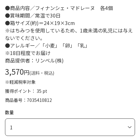
●商品内容／フィナンシェ・マドレーヌ 各4個
●賞味期間／常温で30日
●箱サイズ(約)＝24×19×3cm
※はちみつを使用しているため、1歳未満の乳児には与え
ないでください。
●アレルギー／「小麦」「卵」「乳」
※18日程度でお届け
商品提供者：リンベル(株)
3,570
円
(送料・税込)
※軽減税率対象
獲得ポイント： 35 pt
商品番号
7035410812
数量
1