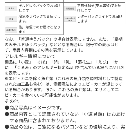
チルドゆうパックでお届け
定形外郵便(簡易書留)でお届
します
けします
冷凍ゆうパックでお届けし
レターパックライトでお届け
ます。
します
佐川急便でのお届けとなり
ます
なお、「普通ゆうパック」の場合は表示しません。また、「夏期
のみチルドゆうパック」などとなる場合は、記号での表示はせ
ず、商品内容欄にその旨を表示しています。
アレルギー情報について
商品に「小麦」「そば」「卵」「乳」「落花生」「えび」「か
に」「くるみ」のアレルギー特定8品目を含んでいる場合に品目名
を表示します。
※エビ・カニを除く魚介類（これらの魚介類を原材料として製造
された加工品も含む）は、漁獲漁法によりエビ・カニが混じって
いる場合があります。 また、これらの魚介類は、エサとしてエ
ビ・カニを食べている可能性があります。
その他
商品写真はイメージです。
商品内容として記載されていない「小道具類」はお届け
する商品に含まれておりません。
商品の色は、ご覧になるパソコンなどの環境により、実