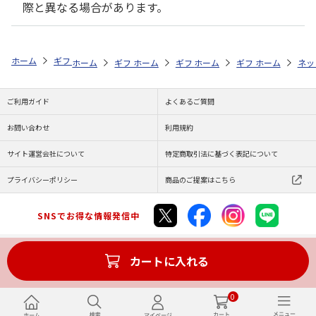
際と異なる場合があります。
ホーム
ギフト通販
内祝い・お返し
結婚内祝い
日本の極み しっ
ホーム
ギフト通販
ホーム
内祝い・お返し
ギフト通販
ホーム
内祝い・お返し
ギフト通販
結婚内祝い
ホーム
内祝
ネッ
予
ご利用ガイド
よくあるご質問
お問い合わせ
利用規約
サイト運営会社について
特定商取引法に基づく表記について
プライバシーポリシー
商品のご提案はこちら
SNSでお得な情報発信中
カートに入れる
Copyright (C) JAPAN POST Co.,Ltd. All Rights Reserved.
0