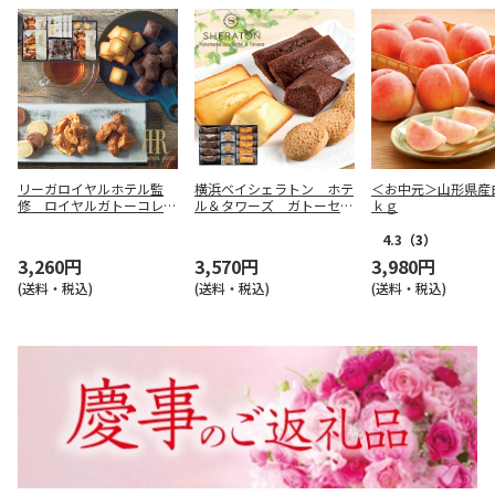
リーガロイヤルホテル監
横浜ベイシェラトン ホテ
＜お中元＞山形県産
修 ロイヤルガトーコレク
ル＆タワーズ ガトーセレ
ｋｇ
ションＢ【慶事用】
クションＢ【慶事用】
4.3
（3）
3,260円
3,570円
3,980円
(送料・税込)
(送料・税込)
(送料・税込)