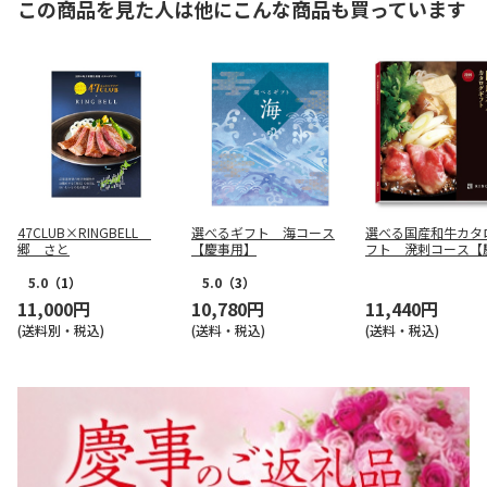
この商品を見た人は他にこんな商品も買っています
47CLUB×RINGBELL
選べるギフト 海コース
選べる国産和牛カタ
郷 さと
【慶事用】
フト 溌剌コース【
用】
5.0
（1）
5.0
（3）
11,000円
10,780円
11,440円
(送料別・税込)
(送料・税込)
(送料・税込)