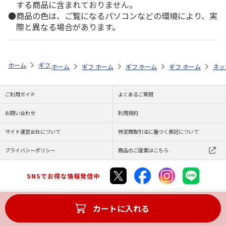
する商品に含まれておりません。
商品の色は、ご覧になるパソコンなどの環境により、実
際と異なる場合があります。
ホーム
ギフト通販
内祝い・お返し
結婚内祝い
選べる体験ギフト
ホーム
ギフト通販
ホーム
内祝い・お返し
ギフト通販
ホーム
内祝い・お返し
ギフト通販
結婚内祝い
ホーム
内祝
ネッ
予
ご利用ガイド
よくあるご質問
お問い合わせ
利用規約
サイト運営会社について
特定商取引法に基づく表記について
プライバシーポリシー
商品のご提案はこちら
SNSでお得な情報発信中
カートに入れる
Copyright (C) JAPAN POST Co.,Ltd. All Rights Reserved.