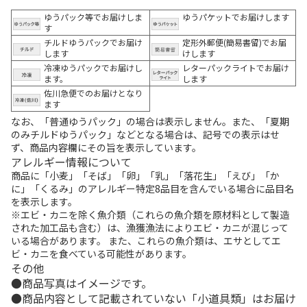
ゆうパック等でお届けしま
ゆうパケットでお届けします
す
チルドゆうパックでお届け
定形外郵便(簡易書留)でお届
します
けします
冷凍ゆうパックでお届けし
レターパックライトでお届け
ます。
します
佐川急便でのお届けとなり
ます
なお、「普通ゆうパック」の場合は表示しません。また、「夏期
のみチルドゆうパック」などとなる場合は、記号での表示はせ
ず、商品内容欄にその旨を表示しています。
アレルギー情報について
商品に「小麦」「そば」「卵」「乳」「落花生」「えび」「か
に」「くるみ」のアレルギー特定8品目を含んでいる場合に品目名
を表示します。
※エビ・カニを除く魚介類（これらの魚介類を原材料として製造
された加工品も含む）は、漁獲漁法によりエビ・カニが混じって
いる場合があります。 また、これらの魚介類は、エサとしてエ
ビ・カニを食べている可能性があります。
その他
商品写真はイメージです。
商品内容として記載されていない「小道具類」はお届け