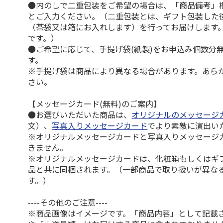
●内のしで二重包装をご希望の場合は、「商品備考」
とご入力ください。（二重包装とは、ギフト包装した
（茶袋又は箱にお入れします）を行ってお届けします
です。）
●ご希望に応じて、手提げ袋(紙製)をお申込み個数分
す。
※手提げ袋は商品により異なる場合があります。あら
さい。
【メッセージカード(無料)のご案内】
●お選びいただいた商品は、
オリジナルのメッセージ
文）、
写真入りメッセージカード
でより素敵に演出い
※オリジナルメッセージカードと写真入りメッセージ
きません。
※オリジナルメッセージカードは、化粧箱もしくはギ
品と共に同梱されます。（一部商品で取り扱いが異な
す。）
----その他のご注意----
※商品画像はイメージです。「商品内容」として記載