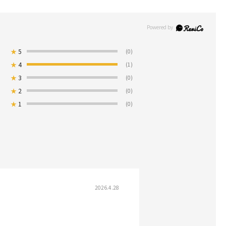
★
5
(0)
★
4
(1)
★
3
(0)
★
2
(0)
★
1
(0)
2026.4.28