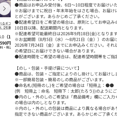
●商品はお申込み受付後、6日～10日程度でお届けい
※お届けまでに祝日・年末年始をはさむ場合、お届け
とがございます。あらかじめご了承ください。
●配達希望日をご希望の場合は、原則としてお申込み
べるギフト 月コ
＜お中元＞お中元選
選べるギフト 海コ
選べるギフト
10日目以降、配送期間内となります。
ス【弔事用】
べるギフト 栴檀コ
ース【弔事用】
ース【慶事用
ース
※配達希望可能最終日は2026年9月18日(金)となりま
4.0
（1）
5.0
（5）
4.4
（5）
5.0
（3）
※お盆期間（8月5日（水）～8月21日（金））のお届
,590円
10,780円
10,780円
5,590円
2026年7月24日（金）までにお申込みください。そ
送料・税込)
(送料・税込)
(送料・税込)
(送料・税込)
の希望日にお届けできない場合があります。
●配達時間をご希望の場合は、配達希望時間帯をご指
【のし・包装・手提げ袋について】
●商品は、包装・ご指定によりのし掛けしてお届けし
※一部簡易包装・簡易のしの商品がございます。
●命名札(短冊のし)をご希望の場合は「短冊上：●●
(例 短冊上：命名 短冊下：太郎(たろう))のように
●内のし・外のしのご希望は「商品備考」欄にご入力
の場合は内のしとなります。
※内のし・外のしの包装は商品により異なる場合があ
指定できない商品がございます。あらかじめご了承く