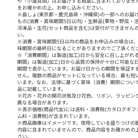
や「小道具類」はお届けする商品に含まれておりませ
をお確かめの上、お申し込みください。
※島しょ(東京都・鹿児島県・沖縄県)の一部へのお届
もの(消費・賞味期間5日以内)・生鮮品(果物・野菜・
冷凍品・生花(セット商品を含む)は受付ができません
い。
※消費・賞味期間5日以内の商品をお申込みの場合は
味期限の最終日になることがありますのでご了承くだ
※「消費期間」は製造(加工)日から安全に召し上がれ
期間」は製造(加工)日から品質の保持が十分に可能な
期間で表示しています。お届け日からの期間を保証す
せん。複数の商品がセットになっている場合、最も短
います。なお、法律に基づく賞味（消費）期限につい
品に記載しています。
※花卉・花弁の開花状態及び花色、リボン、ラッピング
異なる場合があります。
※表示価格(商品代金)には送料・消費税(カタログギ
ム料・消費税)が含まれています。
※商品画像はイメージです。使用している盛りつけの
内容に含まれていませんので、商品内容をお確かめの
さい。