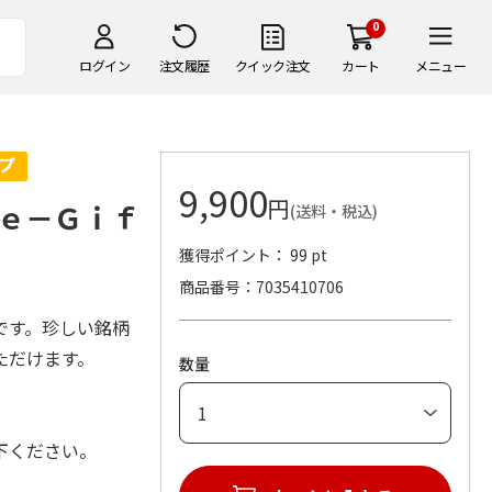
0
ログイン
注文履歴
クイック注文
カート
メニュー
9,900
円
ｅ－Ｇｉｆ
(送料・税込)
獲得ポイント： 99 pt
商品番号
7035410706
です。珍しい銘柄
ただけます。
数量
下ください。