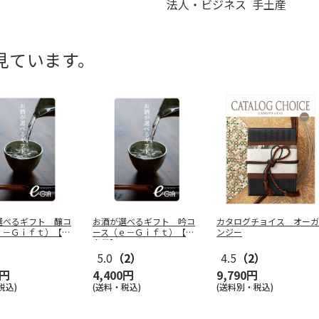
法人・ビジネス
手土産
見ています。
選べるギフト 醸コ
お酒が選べるギフト 吟コ
カタログチョイス オーガ
ｅ－Ｇｉｆｔ）【弔
ース（ｅ－Ｇｉｆｔ）【慶
ンジー
事用】
5.0
（2）
4.5
（2）
0円
4,400円
9,790円
税込)
(送料・税込)
(送料別・税込)