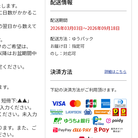
配送情報
たします。
に日数がかかるこ
配送期間
の翌日から数えて
 月コ
選べるギフト 山コ
選べるギフト 鳥コ
選べるギフト 花コ
2026年03月03日～2026年09月18日
】
ース【弔事用】
ース【慶事用】
ース【弔事用】
配送方法
ゆうパック
す。
4.8
（4）
4.2
（6）
4.0
（3）
けのご希望は、
お届け日
指定可
15,990円
3,520円
2,590円
れ以降はお盆期間中
のし
対応可
(送料・税込)
(送料・税込)
(送料・税込)
定ください。
決済方法
詳細はこちら
ます。
下記の決済方法がご利用頂けます。
 短冊下:▲▲」
ご入力ください。
ください。未入力
ります。また、ご
ださい。