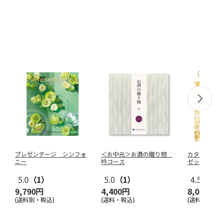
プレゼンテージ シンフォ
＜お中元＞お酒の贈り物
カタログチ
ニー
吟コース
ゼット
5.0
（1）
5.0
（1）
4.5
（2）
9,790円
4,400円
8,030円
(送料別・税込)
(送料・税込)
(送料別・税込