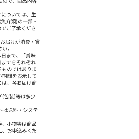
んので、商品内容
けについては、生
活魚介類)の一部・
のでご了承くださ
、お届けが消費・賞
さい。
る日まで、「賞味
日までをそれぞれ
るものではありま
い期間を表示して
ては、各お届け商
(包装)等は多少
フトは送料・システ
器、小物等は商品
上、お申込みくだ