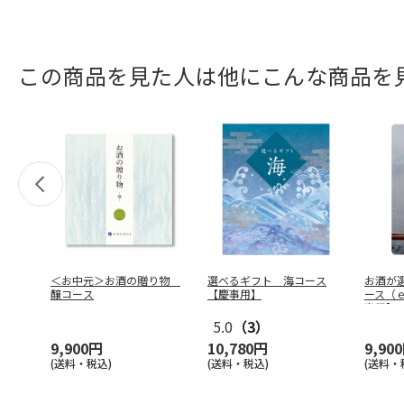
この商品を見た人は他にこんな商品を
＜お中元＞お酒の贈り物
選べるギフト 海コース
お酒が
醸コース
【慶事用】
ース（
事用】
5.0
（3）
9,900円
10,780円
9,90
(送料・税込)
(送料・税込)
(送料・