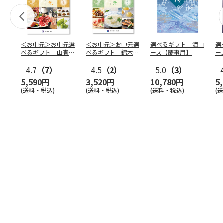
＜お中元＞お中元選
＜お中元＞お中元選
選べるギフト 海コ
選
べるギフト 山査子
べるギフト 錦木コ
ース【慶事用】
ー
コース
ース
4.7
（7）
4.5
（2）
5.0
（3）
5,590円
3,520円
10,780円
5
(送料・税込)
(送料・税込)
(送料・税込)
(