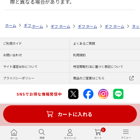
際と異なる場合があります。
ホーム
ギフト通販
内祝い・お返し
結婚内祝い
選べる国産和牛カ
ホーム
ギフト通販
ホーム
内祝い・お返し
ギフト通販
ホーム
内祝い・お返し
ギフト通販
結婚内祝い
ホーム
内祝
ネッ
予
ご利用ガイド
よくあるご質問
お問い合わせ
利用規約
サイト運営会社について
特定商取引法に基づく表記について
プライバシーポリシー
商品のご提案はこちら
SNSでお得な情報発信中
カートに入れる
Copyright (C) JAPAN POST Co.,Ltd. All Rights Reserved.
0