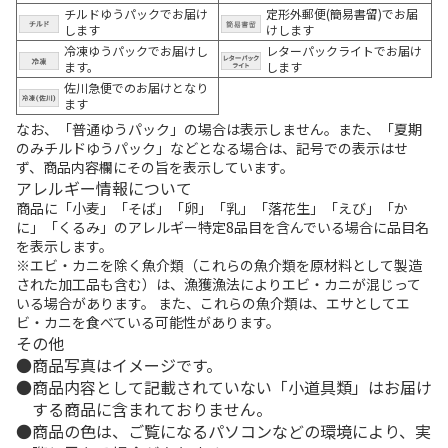
チルドゆうパックでお届け
定形外郵便(簡易書留)でお届
します
けします
冷凍ゆうパックでお届けし
レターパックライトでお届け
ます。
します
佐川急便でのお届けとなり
ます
なお、「普通ゆうパック」の場合は表示しません。また、「夏期
のみチルドゆうパック」などとなる場合は、記号での表示はせ
ず、商品内容欄にその旨を表示しています。
アレルギー情報について
商品に「小麦」「そば」「卵」「乳」「落花生」「えび」「か
に」「くるみ」のアレルギー特定8品目を含んでいる場合に品目名
を表示します。
※エビ・カニを除く魚介類（これらの魚介類を原材料として製造
された加工品も含む）は、漁獲漁法によりエビ・カニが混じって
いる場合があります。 また、これらの魚介類は、エサとしてエ
ビ・カニを食べている可能性があります。
その他
商品写真はイメージです。
商品内容として記載されていない「小道具類」はお届け
する商品に含まれておりません。
商品の色は、ご覧になるパソコンなどの環境により、実