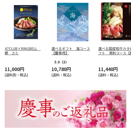
47CLUB×RINGBELL
選べるギフト 海コース
選べる国産和牛カタ
郷 さと
【慶事用】
フト 溌剌コース【
用】
5.0
（3）
11,000円
10,780円
11,440円
(送料別・税込)
(送料・税込)
(送料・税込)