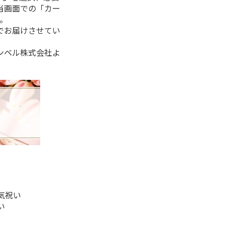
当画面での「カー
。
でお届けさせてい
ンベル株式会社よ
気祝い
い