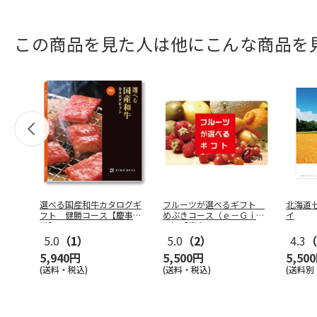
この商品を見た人は他にこんな商品を
選べる国産和牛カタログギ
フルーツが選べるギフト
北海道
フト 健勝コース【慶事
めぶきコース（ｅ－Ｇｉｆ
イ
用】
ｔ）【慶事
…
5.0
（1）
5.0
（2）
4.3
（
5,940円
5,500円
5,50
(送料・税込)
(送料・税込)
(送料別