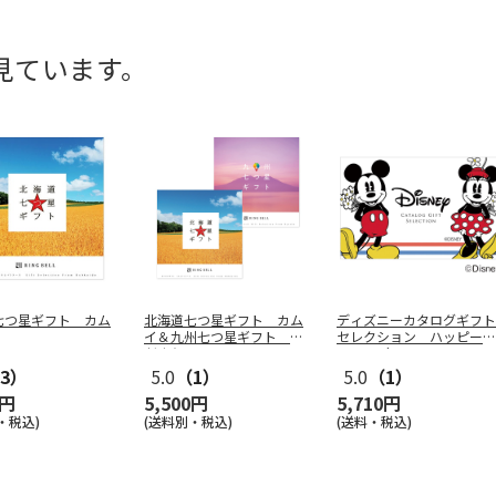
見ています。
七つ星ギフト カム
北海道七つ星ギフト カム
ディズニーカタログギフト
イ＆九州七つ星ギフト ひ
セレクション ハッピー
だまり
コース（ｅ
…
3）
5.0
（1）
5.0
（1）
0円
5,500円
5,710円
・税込)
(送料別・税込)
(送料・税込)