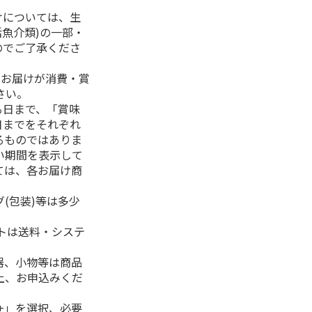
けについては、生
活魚介類)の一部・
のでご了承くださ
、お届けが消費・賞
さい。
る日まで、「賞味
日までをそれぞれ
るものではありま
い期間を表示して
ては、各お届け商
(包装)等は多少
フトは送料・システ
器、小物等は商品
上、お申込みくだ
+」を選択、必要