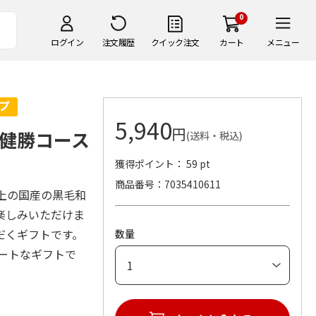
0
ログイン
注文履歴
クイック注文
カート
メニュー
5,940
円
健勝コース
(送料・税込)
獲得ポイント： 59 pt
商品番号
7035410611
 以上の国産の黒毛和
楽しみいただけま
だくギフトです。
数量
マートなギフトで