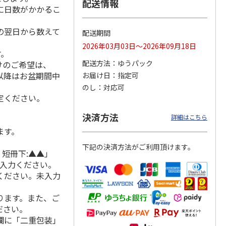
配送情報
に日数がかかるこ
の翌日から数えて
配送期間
 月コ
選べるギフト 山コ
選べるギフト 鳥コ
選べるギフト 花コ
2026年03月03日～2026年09月18日
す。
】
ース【弔事用】
ース【慶事用】
ース【弔事用】
配送方法
ゆうパック
けのご希望は、
4.8
（4）
4.2
（6）
4.0
（3）
れ以降はお盆期間中
お届け日
指定可
15,990円
3,520円
2,590円
のし
対応可
(送料・税込)
(送料・税込)
(送料・税込)
定ください。
決済方法
詳細はこちら
ます。
下記の決済方法がご利用頂けます。
 短冊下:▲▲」
ご入力ください。
ください。未入力
ります。また、ご
ださい。
欄に「二重包装」