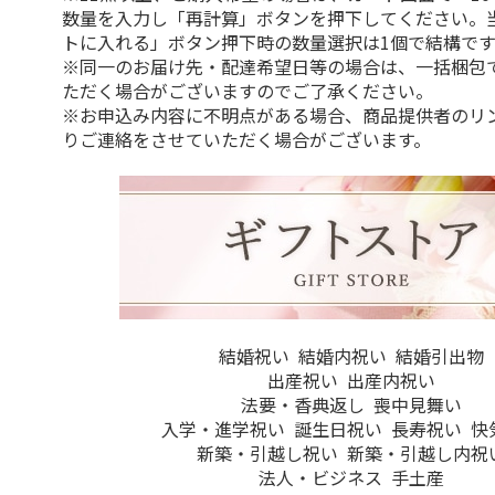
数量を入力し「再計算」ボタンを押下してください。
トに入れる」ボタン押下時の数量選択は1個で結構です
※同一のお届け先・配達希望日等の場合は、一括梱包
ただく場合がございますのでご了承ください。
※お申込み内容に不明点がある場合、商品提供者のリ
りご連絡をさせていただく場合がございます。
結婚祝い
結婚内祝い
結婚引出物
出産祝い
出産内祝い
法要・香典返し
喪中見舞い
入学・進学祝い
誕生日祝い
長寿祝い
快
新築・引越し祝い
新築・引越し内祝
法人・ビジネス
手土産