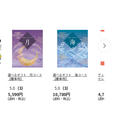
選べるギフト 月コース
選べるギフト 海コース
ディズニー
【慶事用】
【慶事用】
セレクショ
コース【慶
5.0
（3）
5.0
（3）
5,590円
10,780円
4,720円
(送料・税込)
(送料・税込)
(送料・税込)