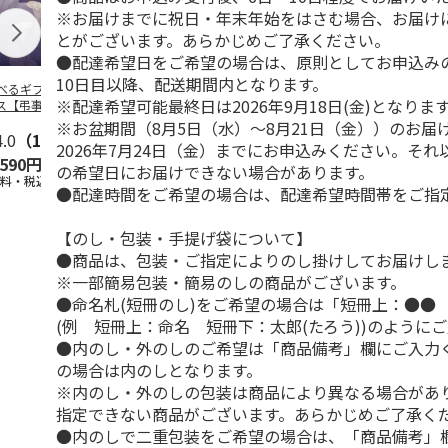
※お届けまでに祝日・年末年始をはさむ場合、お届け
とがございます。あらかじめご了承ください。
●配達希望日をご希望の場合は、原則としてお申込み
10日目以降、配送期間内となります。
べるギフト 月コ
＜お中元＞お中元選
選べるギフト 海コ
選べるギフト
※配達希望可能最終日は2026年9月18日(金)となりま
ス【弔事用】
べるギフト 栴檀コ
ース【弔事用】
ース【慶事用
ース
※お盆期間（8月5日（水）～8月21日（金））のお届
4.0
（1）
5.0
（5）
4.4
（5）
5.0
（3）
2026年7月24日（金）までにお申込みください。そ
,590円
10,780円
10,780円
5,590円
の希望日にお届けできない場合があります。
送料・税込)
(送料・税込)
(送料・税込)
(送料・税込)
●配達時間をご希望の場合は、配達希望時間帯をご指
【のし・包装・手提げ袋について】
●商品は、包装・ご指定によりのし掛けしてお届けし
※一部簡易包装・簡易のしの商品がございます。
●命名札(短冊のし)をご希望の場合は「短冊上：●●
(例 短冊上：命名 短冊下：太郎(たろう))のように
●内のし・外のしのご希望は「商品備考」欄にご入力
の場合は内のしとなります。
※内のし・外のしの包装は商品により異なる場合があ
指定できない商品がございます。あらかじめご了承く
●内のしで二重包装をご希望の場合は、「商品備考」