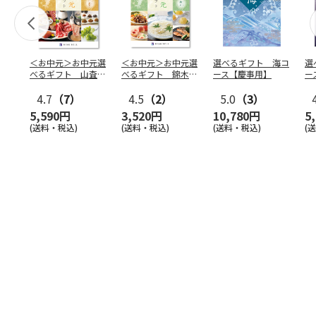
＜お中元＞お中元選
＜お中元＞お中元選
選べるギフト 海コ
選
べるギフト 山査子
べるギフト 錦木コ
ース【慶事用】
ー
コース
ース
4.7
（7）
4.5
（2）
5.0
（3）
5,590円
3,520円
10,780円
5
(送料・税込)
(送料・税込)
(送料・税込)
(