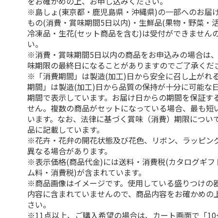
をお確かめの上、お申し込みください。
※島しょ(東京都・鹿児島県・沖縄県)の一部へのお届
もの(消費・賞味期間5日以内)・生鮮品(果物・野菜・
冷凍品・生花(セット商品を含む)は受付ができません
い。
※消費・賞味期間5日以内の商品をお申込みの場合は
味期限の最終日になることがありますのでご了承くだ
※「消費期間」は製造(加工)日から安全に召し上がれ
期間」は製造(加工)日から品質の保持が十分に可能な
期間で表示しています。お届け日からの期間を保証す
せん。複数の商品がセットになっている場合、最も短
います。なお、法律に基づく賞味（消費）期限につい
品に記載しています。
※花卉・花弁の開花状態及び花色、リボン、ラッピング
異なる場合があります。
※表示価格(商品代金)には送料・消費税(カタログギ
ム料・消費税)が含まれています。
※商品画像はイメージです。使用している盛りつけの
内容に含まれていませんので、商品内容をお確かめの
さい。
※11点以上、ご購入希望の場合は、カート画面で「10