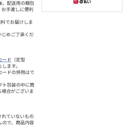
後、配送用の梱包
。お手渡しに便利
無料でお届けしま
かじめご了承くだ
カード
（定型
たします。
カードの併用はで
フト包装の中に商
る場合がございま
されていないもの
んので、商品内容