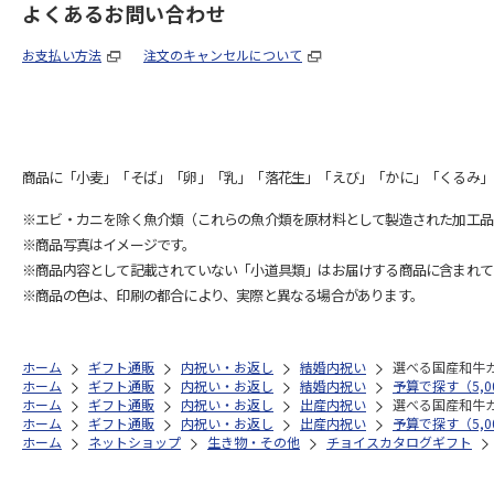
よくあるお問い合わせ
お支払い方法
注文のキャンセルについて
商品に「小麦」「そば」「卵」「乳」「落花生」「えび」「かに」「くるみ」
※エビ・カニを除く魚介類（これらの魚介類を原材料として製造された加工品
※商品写真はイメージです。
※商品内容として記載されていない「小道具類」はお届けする商品に含まれて
※商品の色は、印刷の都合により、実際と異なる場合があります。
ホーム
ギフト通販
内祝い・お返し
結婚内祝い
選べる国産和牛
ホーム
ギフト通販
内祝い・お返し
結婚内祝い
予算で探す（5,00
ホーム
ギフト通販
内祝い・お返し
出産内祝い
選べる国産和牛
ホーム
ギフト通販
内祝い・お返し
出産内祝い
予算で探す（5,00
ホーム
ネットショップ
生き物・その他
チョイスカタログギフト