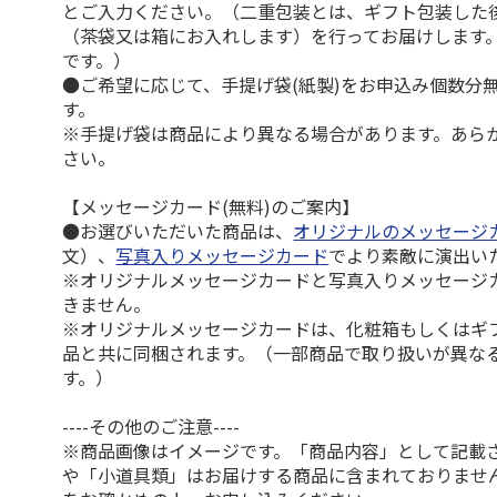
とご入力ください。（二重包装とは、ギフト包装した
（茶袋又は箱にお入れします）を行ってお届けします
です。）
●ご希望に応じて、手提げ袋(紙製)をお申込み個数分
す。
※手提げ袋は商品により異なる場合があります。あら
さい。
【メッセージカード(無料)のご案内】
●お選びいただいた商品は、
オリジナルのメッセージ
文）、
写真入りメッセージカード
でより素敵に演出い
※オリジナルメッセージカードと写真入りメッセージ
きません。
※オリジナルメッセージカードは、化粧箱もしくはギ
品と共に同梱されます。（一部商品で取り扱いが異な
す。）
----その他のご注意----
※商品画像はイメージです。「商品内容」として記載
や「小道具類」はお届けする商品に含まれておりませ