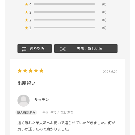
★
4
(0)
★
3
(0)
★
2
(0)
★
1
(0)
絞り込み
表示：新しい順
2026.6.29
出産祝い
サッチン
年代:
50代
性別:
女性
購入確認済み
遠く離れた弟夫婦へお祝いで贈らせていただきました。何が
良いか迷ったので助かりました。