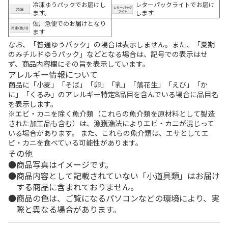
冷凍ゆうパックでお届けし
レターパックライトでお届け
ます。
します
佐川急便でのお届けとなり
ます
なお、「普通ゆうパック」の場合は表示しません。また、「夏期
のみチルドゆうパック」などとなる場合は、記号での表示はせ
ず、商品内容欄にその旨を表示しています。
アレルギー情報について
商品に「小麦」「そば」「卵」「乳」「落花生」「えび」「か
に」「くるみ」のアレルギー特定8品目を含んでいる場合に品目名
を表示します。
※エビ・カニを除く魚介類（これらの魚介類を原材料として製造
された加工品も含む）は、漁獲漁法によりエビ・カニが混じって
いる場合があります。 また、これらの魚介類は、エサとしてエ
ビ・カニを食べている可能性があります。
その他
商品写真はイメージです。
商品内容として記載されていない「小道具類」はお届け
する商品に含まれておりません。
商品の色は、ご覧になるパソコンなどの環境により、実
際と異なる場合があります。