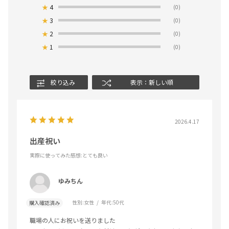
★
4
(0)
★
3
(0)
★
2
(0)
★
1
(0)
絞り込み
表示：新しい順
2026.4.17
出産祝い
実際に使ってみた感想
:とても良い
ゆみちん
性別:
女性
年代:
50代
購入確認済み
職場の人にお祝いを送りました