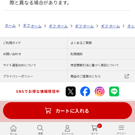
際と異なる場合があります。
ホーム
ギフト通販
内祝い・お返し
出産内祝い
ｈｅｌｌｏ ｂａ
ホーム
ギフト通販
ホーム
内祝い・お返し
ギフト通販
ホーム
内祝い・お返し
ギフト通販
出産内祝い
ホーム
内祝
ネッ
予
ご利用ガイド
よくあるご質問
お問い合わせ
利用規約
サイト運営会社について
特定商取引法に基づく表記について
プライバシーポリシー
商品のご提案はこちら
SNSでお得な情報発信中
カートに入れる
Copyright (C) JAPAN POST Co.,Ltd. All Rights Reserved.
0