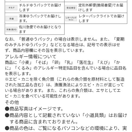
チルドゆうパックでお届け
定形外郵便(簡易書留)でお届
します
けします
冷凍ゆうパックでお届けし
レターパックライトでお届け
ます。
します
佐川急便でのお届けとなり
ます
なお、「普通ゆうパック」の場合は表示しません。また、「夏期
のみチルドゆうパック」などとなる場合は、記号での表示はせ
ず、商品内容欄にその旨を表示しています。
アレルギー情報について
商品に「小麦」「そば」「卵」「乳」「落花生」「えび」「か
に」「くるみ」のアレルギー特定8品目を含んでいる場合に品目名
を表示します。
※エビ・カニを除く魚介類（これらの魚介類を原材料として製造
された加工品も含む）は、漁獲漁法によりエビ・カニが混じって
いる場合があります。 また、これらの魚介類は、エサとしてエ
ビ・カニを食べている可能性があります。
その他
商品写真はイメージです。
商品内容として記載されていない「小道具類」はお届け
する商品に含まれておりません。
商品の色は、ご覧になるパソコンなどの環境により、実