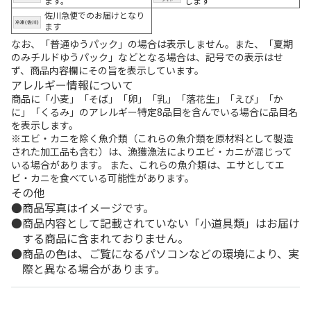
ます。
します
佐川急便でのお届けとなり
ます
なお、「普通ゆうパック」の場合は表示しません。また、「夏期
のみチルドゆうパック」などとなる場合は、記号での表示はせ
ず、商品内容欄にその旨を表示しています。
アレルギー情報について
商品に「小麦」「そば」「卵」「乳」「落花生」「えび」「か
に」「くるみ」のアレルギー特定8品目を含んでいる場合に品目名
を表示します。
※エビ・カニを除く魚介類（これらの魚介類を原材料として製造
された加工品も含む）は、漁獲漁法によりエビ・カニが混じって
いる場合があります。 また、これらの魚介類は、エサとしてエ
ビ・カニを食べている可能性があります。
その他
商品写真はイメージです。
商品内容として記載されていない「小道具類」はお届け
する商品に含まれておりません。
商品の色は、ご覧になるパソコンなどの環境により、実
際と異なる場合があります。