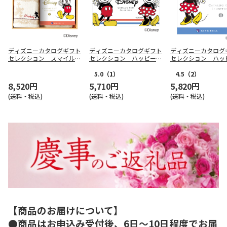
ディズニーカタログギフト
ディズニーカタログギフト
ディズニーカタログ
セレクション スマイル
セレクション ハッピー
セレクション ハ
コース＋バスタオルセッ
コース（ｅ－Ｇｉｆｔ）
コース【慶事用】
ト アイボリー【慶事用】
【慶事用】
5.0
（1）
4.5
（2）
8,520円
5,710円
5,820円
(送料・税込)
(送料・税込)
(送料・税込)
【商品のお届けについて】
●商品はお申込み受付後、6日～10日程度でお届