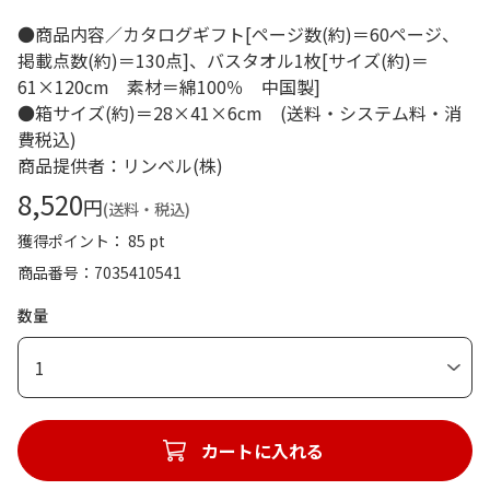
●商品内容／カタログギフト[ページ数(約)＝60ページ、
掲載点数(約)＝130点]、バスタオル1枚[サイズ(約)＝
61×120cm 素材＝綿100％ 中国製]
●箱サイズ(約)＝28×41×6cm (送料・システム料・消
費税込)
商品提供者：リンベル(株)
8,520
円
(送料・税込)
獲得ポイント： 85 pt
商品番号
7035410541
数量
1
カートに入れる