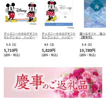
ディズニーカタログギフト
ディズニーカタログギフト
選べるギフト 海コ
セレクション ハッピー
セレクション ハッピー
【慶事用】
コース（ｅ－Ｇｉｆｔ）
コース【慶事用】
【慶事用】
5.0
（1）
4.5
（2）
5.0
（3）
5,710円
5,820円
10,780円
(送料・税込)
(送料・税込)
(送料・税込)