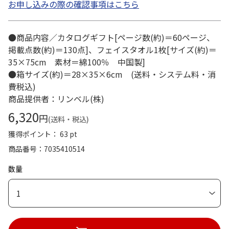
お申し込みの際の確認事項はこちら
●商品内容／カタログギフト[ページ数(約)＝60ページ、
掲載点数(約)＝130点]、フェイスタオル1枚[サイズ(約)＝
35×75cm 素材＝綿100％ 中国製]
●箱サイズ(約)＝28×35×6cm (送料・システム料・消
費税込)
商品提供者：リンベル(株)
6,320
円
(送料・税込)
獲得ポイント： 63 pt
商品番号
7035410514
数量
1