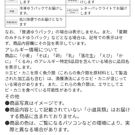
します
けします
冷凍ゆうパックでお届けし
レターパックライトでお届け
ます。
します
佐川急便でのお届けとなり
ます
なお、「普通ゆうパック」の場合は表示しません。また、「夏期
のみチルドゆうパック」などとなる場合は、記号での表示はせ
ず、商品内容欄にその旨を表示しています。
アレルギー情報について
商品に「小麦」「そば」「卵」「乳」「落花生」「えび」「か
に」「くるみ」のアレルギー特定8品目を含んでいる場合に品目名
を表示します。
※エビ・カニを除く魚介類（これらの魚介類を原材料として製造
された加工品も含む）は、漁獲漁法によりエビ・カニが混じって
いる場合があります。 また、これらの魚介類は、エサとしてエ
ビ・カニを食べている可能性があります。
その他
商品写真はイメージです。
商品内容として記載されていない「小道具類」はお届け
する商品に含まれておりません。
商品の色は、ご覧になるパソコンなどの環境により、実
際と異なる場合があります。