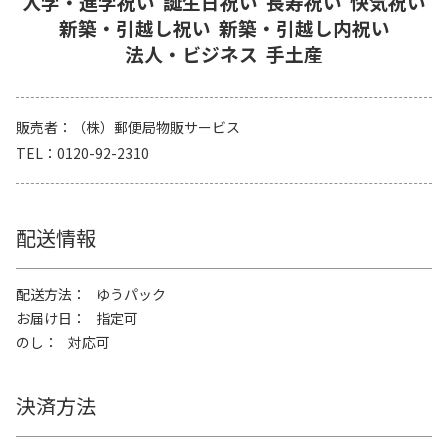
入学・進学祝い
誕生日祝い
長寿祝い
快気祝い
新築・引越し祝い
新築・引越し内祝い
法人・ビジネス
手土産
販売者
（株）郵便局物販サービス
TEL
0120-92-2310
配送情報
配送方法
ゆうパック
お届け日
指定可
のし
対応可
決済方法