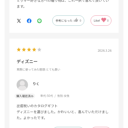
ミッキー好きな方への贈り物は、これ一択で喜んで頂いてい
ます。
参考になった
0
Like!
0
2026.3.26
ディズニー
実際に使ってみた感想
:とても良い
りく
年代:
50代
性別:
女性
購入確認済み
出産祝いのカタログギフト
ディズニーを選びました。かわいいと、喜んでいただけまし
た。よかったです。