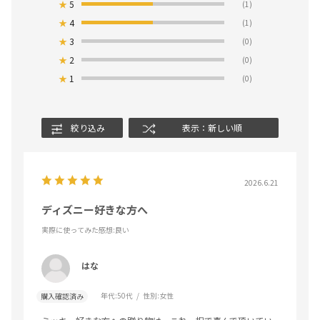
★
5
(1)
★
4
(1)
★
3
(0)
★
2
(0)
★
1
(0)
絞り込み
表示：新しい順
2026.6.21
ディズニー好きな方へ
実際に使ってみた感想
:良い
はな
年代:
50代
性別:
女性
購入確認済み