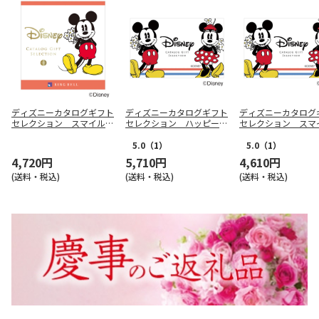
ディズニーカタログギフト
ディズニーカタログギフト
ディズニーカタログ
セレクション スマイル
セレクション ハッピー
セレクション ス
コース【慶事用】
コース（ｅ－Ｇｉｆｔ）
コース（ｅ－Ｇｉｆ
【慶事用】
【慶事用】
5.0
（1）
5.0
（1）
4,720円
5,710円
4,610円
(送料・税込)
(送料・税込)
(送料・税込)