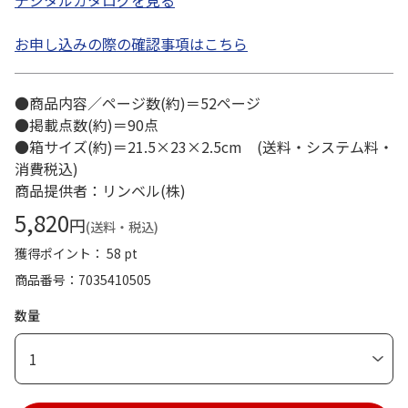
デジタルカタログを見る
お申し込みの際の確認事項はこちら
●商品内容／ページ数(約)＝52ページ
●掲載点数(約)＝90点
●箱サイズ(約)＝21.5×23×2.5cm (送料・システム料・
消費税込)
商品提供者：リンベル(株)
5,820
円
(送料・税込)
獲得ポイント： 58 pt
商品番号
7035410505
数量
1