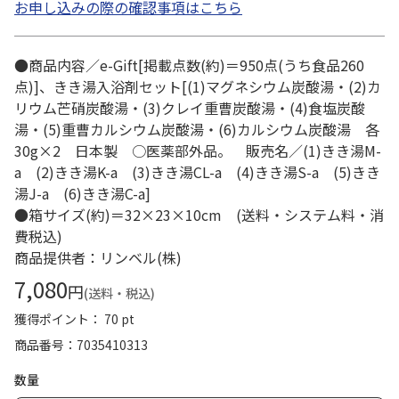
お申し込みの際の確認事項はこちら
●商品内容／e-Gift[掲載点数(約)＝950点(うち食品260
点)]、きき湯入浴剤セット[(1)マグネシウム炭酸湯・(2)カ
リウム芒硝炭酸湯・(3)クレイ重曹炭酸湯・(4)食塩炭酸
湯・(5)重曹カルシウム炭酸湯・(6)カルシウム炭酸湯 各
30g×2 日本製 ○医薬部外品。 販売名／(1)きき湯M-
a (2)きき湯K-a (3)きき湯CL-a (4)きき湯S-a (5)きき
湯J-a (6)きき湯C-a]
●箱サイズ(約)＝32×23×10cm (送料・システム料・消
費税込)
商品提供者：リンベル(株)
7,080
円
(送料・税込)
獲得ポイント： 70 pt
商品番号
7035410313
数量