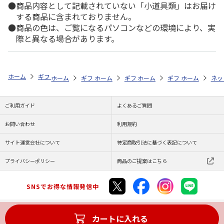
商品内容として記載されていない「小道具類」はお届け
する商品に含まれておりません。
商品の色は、ご覧になるパソコンなどの環境により、実
際と異なる場合があります。
ホーム
ギフト通販
内祝い・お返し
結婚内祝い
選べるギフト 月
ホーム
ギフト通販
ホーム
内祝い・お返し
ギフト通販
ホーム
内祝い・お返し
ギフト通販
結婚内祝い
ホーム
内祝
ネッ
予
ご利用ガイド
よくあるご質問
お問い合わせ
利用規約
サイト運営会社について
特定商取引法に基づく表記について
プライバシーポリシー
商品のご提案はこちら
SNSでお得な情報発信中
カートに入れる