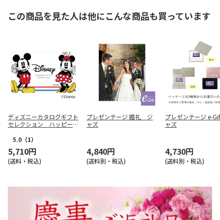
この商品を見た人は他にこんな商品も買っています
ディズニーカタログギフト
プレゼンテージ 婚礼 ジ
プレゼンテージ e-Gi
セレクション ハッピー
ャズ
ャズ
コース（ｅ－Ｇｉｆｔ）
【慶事用】
5.0
（1）
5,710円
4,840円
4,730円
(送料・税込)
(送料別・税込)
(送料別・税込)