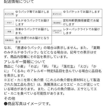
配送情報について
ゆうパック等でお届けしま
ゆうパケットでお届けします
す
チルドゆうパックでお届け
定形外郵便(簡易書留)でお届
します
けします
冷凍ゆうパックでお届けし
レターパックライトでお届け
ます。
します
佐川急便でのお届けとなり
ます
なお、「普通ゆうパック」の場合は表示しません。また、「夏期
のみチルドゆうパック」などとなる場合は、記号での表示はせ
ず、商品内容欄にその旨を表示しています。
アレルギー情報について
商品に「小麦」「そば」「卵」「乳」「落花生」「えび」「か
に」「くるみ」のアレルギー特定8品目を含んでいる場合に品目名
を表示します。
※エビ・カニを除く魚介類（これらの魚介類を原材料として製造
された加工品も含む）は、漁獲漁法によりエビ・カニが混じって
いる場合があります。 また、これらの魚介類は、エサとしてエ
ビ・カニを食べている可能性があります。
その他
商品写真はイメージです。