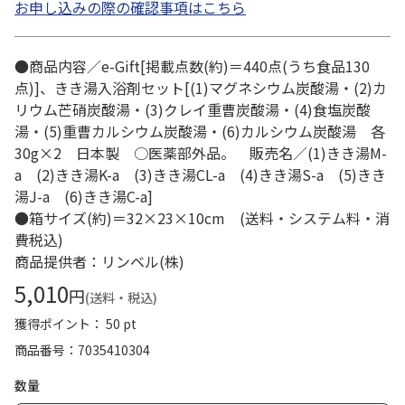
お申し込みの際の確認事項はこちら
●商品内容／e-Gift[掲載点数(約)＝440点(うち食品130
点)]、きき湯入浴剤セット[(1)マグネシウム炭酸湯・(2)カ
リウム芒硝炭酸湯・(3)クレイ重曹炭酸湯・(4)食塩炭酸
湯・(5)重曹カルシウム炭酸湯・(6)カルシウム炭酸湯 各
30g×2 日本製 ○医薬部外品。 販売名／(1)きき湯M-
a (2)きき湯K-a (3)きき湯CL-a (4)きき湯S-a (5)きき
湯J-a (6)きき湯C-a]
●箱サイズ(約)＝32×23×10cm (送料・システム料・消
費税込)
商品提供者：リンベル(株)
5,010
円
(送料・税込)
獲得ポイント： 50 pt
商品番号
7035410304
数量