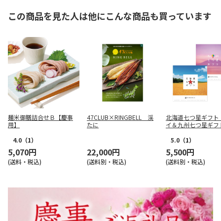
この商品を見た人は他にこんな商品も買っています
麺米御膳詰合せＢ【慶事
47CLUB×RINGBELL 渓
北海道七つ星ギフト
用】
たに
イ＆九州七つ星ギフ
だまり
4.0
（1）
5.0
（1）
5,070円
22,000円
5,500円
(送料・税込)
(送料別・税込)
(送料別・税込)