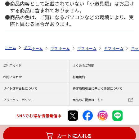
商品内容として記載されていない「小道具類」はお届け
する商品に含まれておりません。
商品の色は、ご覧になるパソコンなどの環境により、実
際と異なる場合があります。
ホーム
ギフト通販
内祝い・お返し
結婚内祝い
選べるギフト 鳥
ホーム
ギフト通販
ホーム
内祝い・お返し
ギフト通販
ホーム
内祝い・お返し
ギフト通販
結婚内祝い
ホーム
内祝
ネッ
予
ご利用ガイド
よくあるご質問
お問い合わせ
利用規約
サイト運営会社について
特定商取引法に基づく表記について
プライバシーポリシー
商品のご提案はこちら
SNSでお得な情報発信中
カートに入れる