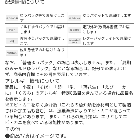
配送情報について
ゆうパック等でお届けしま
ゆうパケットでお届けします
す
チルドゆうパックでお届け
定形外郵便(簡易書留)でお届
します
けします
冷凍ゆうパックでお届けし
レターパックライトでお届け
ます。
します
佐川急便でのお届けとなり
ます
なお、「普通ゆうパック」の場合は表示しません。また、「夏期
のみチルドゆうパック」などとなる場合は、記号での表示はせ
ず、商品内容欄にその旨を表示しています。
アレルギー情報について
商品に「小麦」「そば」「卵」「乳」「落花生」「えび」「か
に」「くるみ」のアレルギー特定8品目を含んでいる場合に品目名
を表示します。
※エビ・カニを除く魚介類（これらの魚介類を原材料として製造
された加工品も含む）は、漁獲漁法によりエビ・カニが混じって
いる場合があります。 また、これらの魚介類は、エサとしてエ
ビ・カニを食べている可能性があります。
その他
商品写真はイメージです。