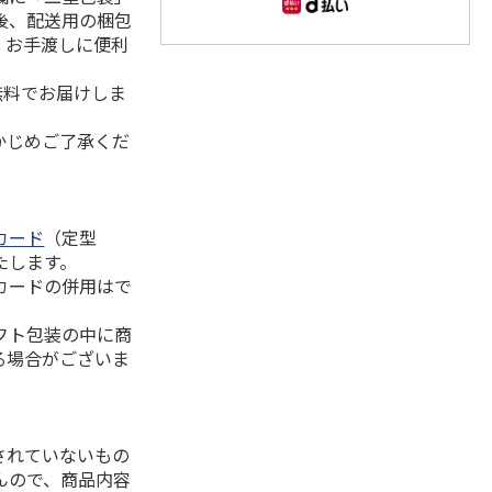
後、配送用の梱包
。お手渡しに便利
無料でお届けしま
かじめご了承くだ
カード
（定型
たします。
カードの併用はで
フト包装の中に商
る場合がございま
されていないもの
んので、商品内容