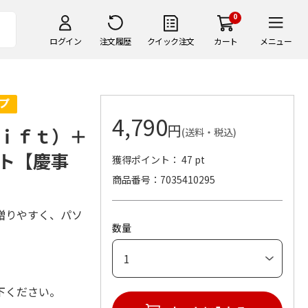
0
ログイン
注文履歴
クイック注文
カート
メニュー
4,790
円
ｉｆｔ）＋
(送料・税込)
ト【慶事
獲得ポイント： 47 pt
商品番号
7035410295
贈りやすく、パソ
数量
下ください。