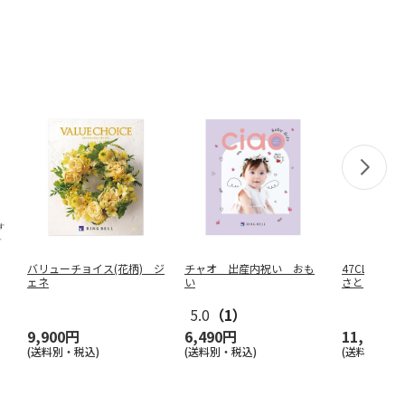
バリューチョイス(花柄) ジ
チャオ 出産内祝い おも
47CLUB×R
ェネ
い
さと
5.0
（1）
9,900円
6,490円
11,000円
(送料別・税込)
(送料別・税込)
(送料別・税込