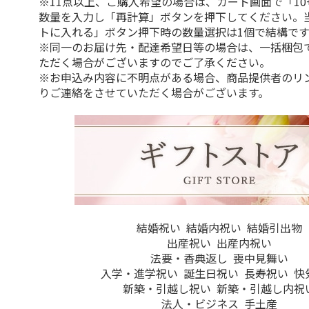
※11点以上、ご購入希望の場合は、カート画面で「10
数量を入力し「再計算」ボタンを押下してください。
トに入れる」ボタン押下時の数量選択は1個で結構です
※同一のお届け先・配達希望日等の場合は、一括梱包
ただく場合がございますのでご了承ください。
※お申込み内容に不明点がある場合、商品提供者のリ
りご連絡をさせていただく場合がございます。
結婚祝い
結婚内祝い
結婚引出物
出産祝い
出産内祝い
法要・香典返し
喪中見舞い
入学・進学祝い
誕生日祝い
長寿祝い
快
新築・引越し祝い
新築・引越し内祝
法人・ビジネス
手土産