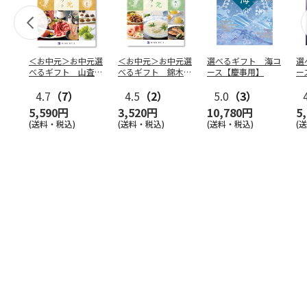
＜お中元＞お中元選
＜お中元＞お中元選
選べるギフト 海コ
選
べるギフト 山査子
べるギフト 錦木コ
ース【慶事用】
ー
コース
ース
4.7
（7）
4.5
（2）
5.0
（3）
5,590円
3,520円
10,780円
5
(送料・税込)
(送料・税込)
(送料・税込)
(