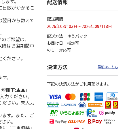
たします。
配送情報
に日数がかかるこ
配送期間
の翌日から数えて
 月コ
選べるギフト 山コ
選べるギフト 鳥コ
選べるギフト 花コ
2026年03月03日～2026年09月18日
】
ース【弔事用】
ース【慶事用】
ース【弔事用】
す。
配送方法
ゆうパック
けのご希望は、
4.8
（4）
4.2
（6）
4.0
（3）
お届け日
指定可
れ以降はお盆期間中
15,990円
3,520円
2,590円
のし
対応可
(送料・税込)
(送料・税込)
(送料・税込)
定ください。
決済方法
詳細はこちら
ます。
下記の決済方法がご利用頂けます。
 短冊下:▲▲」
ご入力ください。
ください。未入力
ります。また、ご
ださい。
欄に「二重包装」