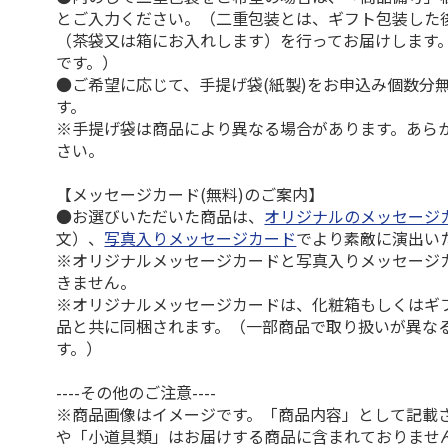
とご入力ください。（二重包装とは、ギフト包装した
（茶袋又は箱にお入れします）を行ってお届けします
です。）
●ご希望に応じて、手提げ袋(紙製)をお申込み個数分
す。
※手提げ袋は商品により異なる場合があります。あら
さい。
【メッセージカード(無料)のご案内】
●お選びいただいた商品は、
オリジナルのメッセージ
文）、
写真入りメッセージカード
でより素敵に演出い
※オリジナルメッセージカードと写真入りメッセージ
きません。
※オリジナルメッセージカードは、化粧箱もしくはギ
品と共に同梱されます。（一部商品で取り扱いが異な
す。）
----その他のご注意----
※商品画像はイメージです。「商品内容」として記載
や「小道具類」はお届けする商品に含まれておりませ