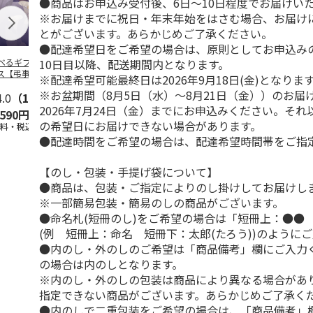
●商品はお申込み受付後、6日～10日程度でお届けい
※お届けまでに祝日・年末年始をはさむ場合、お届け
とがございます。あらかじめご了承ください。
●配達希望日をご希望の場合は、原則としてお申込み
10日目以降、配送期間内となります。
べるギフト 月コ
＜お中元＞お中元選
選べるギフト 海コ
選べるギフト
ス【弔事用】
べるギフト 栴檀コ
ース【弔事用】
ース【慶事用
※配達希望可能最終日は2026年9月18日(金)となりま
ース
※お盆期間（8月5日（水）～8月21日（金））のお届
4.0
（1）
5.0
（5）
4.4
（5）
5.0
（3）
2026年7月24日（金）までにお申込みください。そ
,590円
10,780円
10,780円
5,590円
の希望日にお届けできない場合があります。
送料・税込)
(送料・税込)
(送料・税込)
(送料・税込)
●配達時間をご希望の場合は、配達希望時間帯をご指
【のし・包装・手提げ袋について】
●商品は、包装・ご指定によりのし掛けしてお届けし
※一部簡易包装・簡易のしの商品がございます。
●命名札(短冊のし)をご希望の場合は「短冊上：●●
(例 短冊上：命名 短冊下：太郎(たろう))のように
●内のし・外のしのご希望は「商品備考」欄にご入力
の場合は内のしとなります。
※内のし・外のしの包装は商品により異なる場合があ
指定できない商品がございます。あらかじめご了承く
●内のしで二重包装をご希望の場合は、「商品備考」