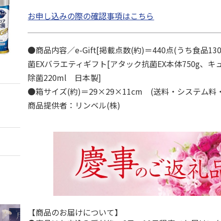
お申し込みの際の確認事項はこちら
●商品内容／e-Gift[掲載点数(約)＝440点(うち食品1
菌EXバラエティギフト[アタック抗菌EX本体750g、
除菌220ml 日本製]
●箱サイズ(約)＝29×29×11cm (送料・システム料
商品提供者：リンベル(株)
【商品のお届けについて】