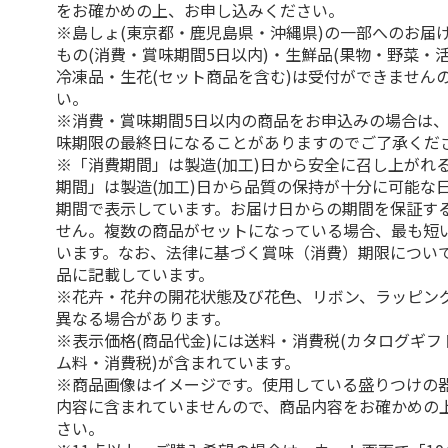
をお確かめの上、お申し込みください。
※島しょ(東京都・鹿児島県・沖縄県)の一部へのお届
もの(消費・賞味期間5日以内)・生鮮品(果物・野菜・
冷凍品・生花(セット商品を含む)は受付ができません
い。
※消費・賞味期間5日以内の商品をお申込みの場合は
味期限の最終日になることがありますのでご了承くだ
※「消費期間」は製造(加工)日から安全に召し上がれ
期間」は製造(加工)日から品質の保持が十分に可能な
期間で表示しています。お届け日からの期間を保証す
せん。複数の商品がセットになっている場合、最も短
います。なお、法律に基づく賞味（消費）期限につい
品に記載しています。
※花卉・花弁の開花状態及び花色、リボン、ラッピング
異なる場合があります。
※表示価格(商品代金)には送料・消費税(カタログギ
ム料・消費税)が含まれています。
※商品画像はイメージです。使用している盛りつけの
内容に含まれていませんので、商品内容をお確かめの
さい。