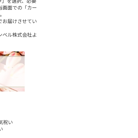
+」を選択、必要
当画面での「カー
。
でお届けさせてい
ンベル株式会社よ
気祝い
い