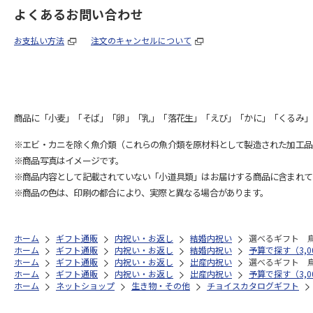
よくあるお問い合わせ
お支払い方法
注文のキャンセルについて
商品に「小麦」「そば」「卵」「乳」「落花生」「えび」「かに」「くるみ」
※エビ・カニを除く魚介類（これらの魚介類を原材料として製造された加工品
※商品写真はイメージです。
※商品内容として記載されていない「小道具類」はお届けする商品に含まれて
※商品の色は、印刷の都合により、実際と異なる場合があります。
ホーム
ギフト通販
内祝い・お返し
結婚内祝い
選べるギフト 
ホーム
ギフト通販
内祝い・お返し
結婚内祝い
予算で探す（3,00
ホーム
ギフト通販
内祝い・お返し
出産内祝い
選べるギフト 
ホーム
ギフト通販
内祝い・お返し
出産内祝い
予算で探す（3,00
ホーム
ネットショップ
生き物・その他
チョイスカタログギフト