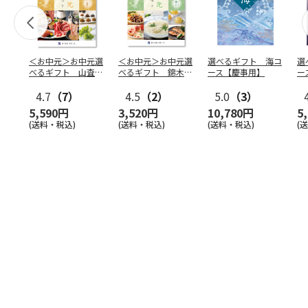
＜お中元＞お中元選
＜お中元＞お中元選
選べるギフト 海コ
選
べるギフト 山査子
べるギフト 錦木コ
ース【慶事用】
ー
コース
ース
4.7
（7）
4.5
（2）
5.0
（3）
5,590円
3,520円
10,780円
5
(送料・税込)
(送料・税込)
(送料・税込)
(