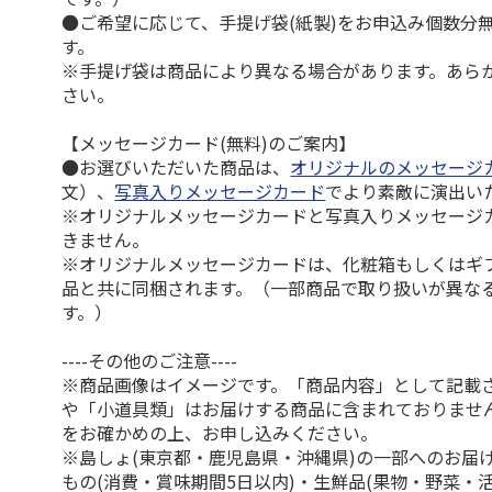
●ご希望に応じて、手提げ袋(紙製)をお申込み個数分
す。
※手提げ袋は商品により異なる場合があります。あら
さい。
【メッセージカード(無料)のご案内】
●お選びいただいた商品は、
オリジナルのメッセージ
文）、
写真入りメッセージカード
でより素敵に演出い
※オリジナルメッセージカードと写真入りメッセージ
きません。
※オリジナルメッセージカードは、化粧箱もしくはギ
品と共に同梱されます。（一部商品で取り扱いが異な
す。）
----その他のご注意----
※商品画像はイメージです。「商品内容」として記載
や「小道具類」はお届けする商品に含まれておりませ
をお確かめの上、お申し込みください。
※島しょ(東京都・鹿児島県・沖縄県)の一部へのお届
もの(消費・賞味期間5日以内)・生鮮品(果物・野菜・