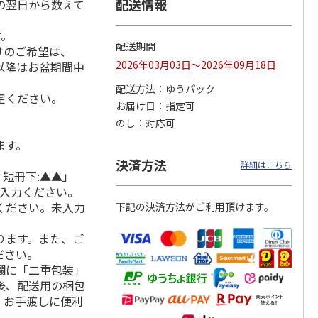
配送情報
の翌日から数えて
す。
配送期間
けのご希望は、
 月コ
選べるギフト 山コ
選べるギフト 鳥コ
選べるギフト 花コ
2026年03月03日～2026年09月18日
れ以降はお盆期間中
】
ース【弔事用】
ース【慶事用】
ース【弔事用】
配送方法
ゆうパック
定ください。
4.8
（4）
4.2
（6）
4.0
（3）
お届け日
指定可
15,990円
3,520円
2,590円
のし
対応可
(送料・税込)
(送料・税込)
(送料・税込)
ます。
決済方法
詳細はこちら
 短冊下:▲▲」
ご入力ください。
ください。未入力
下記の決済方法がご利用頂けます。
ります。また、ご
ださい。
欄に「二重包装」
後、配送用の梱包
。お手渡しに便利