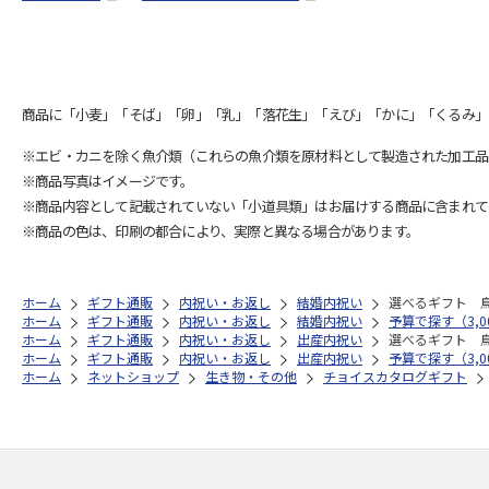
商品に「小麦」「そば」「卵」「乳」「落花生」「えび」「かに」「くるみ」
※エビ・カニを除く魚介類（これらの魚介類を原材料として製造された加工品
※商品写真はイメージです。
※商品内容として記載されていない「小道具類」はお届けする商品に含まれて
※商品の色は、印刷の都合により、実際と異なる場合があります。
ホーム
ギフト通販
内祝い・お返し
結婚内祝い
選べるギフト 
ホーム
ギフト通販
内祝い・お返し
結婚内祝い
予算で探す（3,00
ホーム
ギフト通販
内祝い・お返し
出産内祝い
選べるギフト 
ホーム
ギフト通販
内祝い・お返し
出産内祝い
予算で探す（3,00
ホーム
ネットショップ
生き物・その他
チョイスカタログギフト