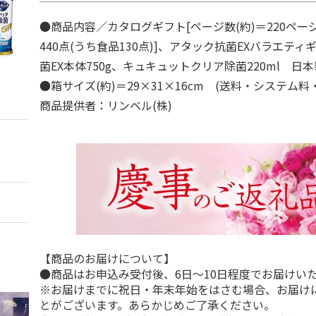
●商品内容／カタログギフト[ページ数(約)＝220ペー
440点(うち食品130点)]、アタック抗菌EXバラエティ
菌EX本体750g、キュキュットクリア除菌220ml 日本
●箱サイズ(約)＝29×31×16cm (送料・システム料
商品提供者：リンベル(株)
【商品のお届けについて】
●商品はお申込み受付後、6日～10日程度でお届けい
※お届けまでに祝日・年末年始をはさむ場合、お届け
とがございます。あらかじめご了承ください。