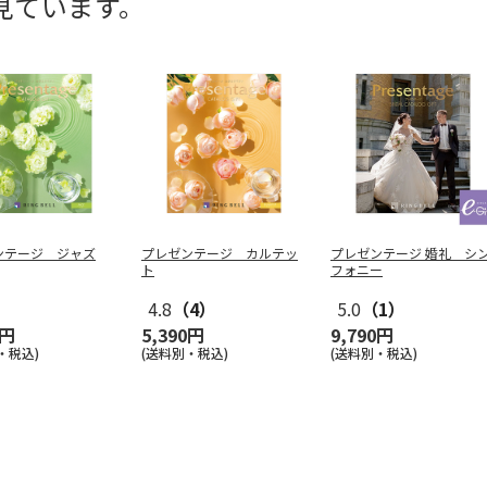
見ています。
ンテージ ジャズ
プレゼンテージ カルテッ
プレゼンテージ 婚礼 シ
ト
フォニー
4.8
（4）
5.0
（1）
0円
5,390円
9,790円
・税込)
(送料別・税込)
(送料別・税込)