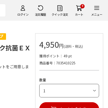
0
ログイン
注文履歴
クイック注文
カート
メニュー
4,950
円
ク抗菌ＥＸ
(送料・税込)
獲得ポイント： 49 pt
商品番号
7035410225
ットをご用意しま
数量