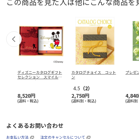
この商品を見た人は他にこんな商品を
ディズニーカタログギフト
カタログチョイス コット
プレゼ
セレクション スマイル
ン
コース＋バ
…
4.5
（2）
8,520円
2,750円
4,84
(送料・税込)
(送料別・税込)
(送料別
よくあるお問い合わせ
お支払い方法
注文のキャンセルについて