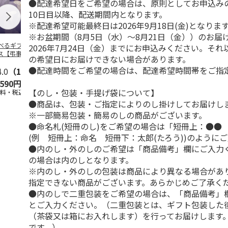
●配達希望日をご希望の場合は、原則としてお申込み
10日目以降、配送期間内となります。
※配達希望可能最終日は2026年9月18日(金)となりま
※お盆期間（8月5日（水）～8月21日（金））のお届
べるギフト 月コ
＜お中元＞お中元選
選べるギフト 海コ
選べるギフト
2026年7月24日（金）までにお申込みください。そ
ス【弔事用】
べるギフト 栴檀コ
ース【弔事用】
ース【慶事用
の希望日にお届けできない場合があります。
ース
●配達時間をご希望の場合は、配達希望時間帯をご指
4.0
（1）
5.0
（5）
4.4
（5）
5.0
（3）
,590円
10,780円
10,780円
5,590円
【のし・包装・手提げ袋について】
送料・税込)
(送料・税込)
(送料・税込)
(送料・税込)
●商品は、包装・ご指定によりのし掛けしてお届けし
※一部簡易包装・簡易のしの商品がございます。
●命名札(短冊のし)をご希望の場合は「短冊上：●●
(例 短冊上：命名 短冊下：太郎(たろう))のように
●内のし・外のしのご希望は「商品備考」欄にご入力
の場合は内のしとなります。
※内のし・外のしの包装は商品により異なる場合があ
指定できない商品がございます。あらかじめご了承く
●内のしで二重包装をご希望の場合は、「商品備考」
とご入力ください。（二重包装とは、ギフト包装した
（茶袋又は箱にお入れします）を行ってお届けします
です。）