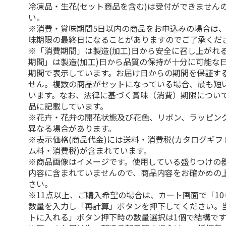
冷凍品・生花(セット商品を含む)は受付ができません
い。
※消費・賞味期間5日以内の商品をお申込みの場合は
味期限の最終日になることがありますのでご了承くだ
※「消費期間」は製造(加工)日から安全に召し上がれ
期間」は製造(加工)日から品質の保持が十分に可能な
期間で表示しています。お届け日からの期間を保証す
せん。複数の商品がセットになっている場合、最も短
います。なお、法律に基づく賞味（消費）期限につい
品に記載しています。
※花卉・花弁の開花状態及び花色、リボン、ラッピング
異なる場合があります。
※表示価格(商品代金)には送料・消費税(カタログギ
ム料・消費税)が含まれています。
※商品画像はイメージです。使用している盛りつけの
内容に含まれていませんので、商品内容をお確かめの
さい。
※11点以上、ご購入希望の場合は、カート画面で「10
数量を入力し「再計算」ボタンを押下してください。
トに入れる」ボタン押下時の数量選択は1個で結構です