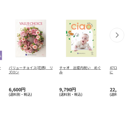
ン
バリューチョイス(花柄) リ
チャオ 出産内祝い めぐ
47CLUB×R
ズロン
み
に
6,600円
9,790円
22,000円
(送料別・税込)
(送料別・税込)
(送料別・税込