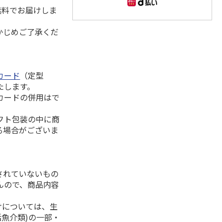
無料でお届けしま
かじめご了承くだ
カード
（定型
たします。
カードの併用はで
フト包装の中に商
る場合がございま
されていないもの
んので、商品内容
けについては、生
活魚介類)の一部・