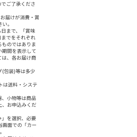
のでご了承くださ
、お届けが消費・賞
さい。
る日まで、「賞味
日までをそれぞれ
るものではありま
い期間を表示して
ては、各お届け商
(包装)等は多少
フトは送料・システ
器、小物等は商品
上、お申込みくだ
+」を選択、必要
当画面での「カー
。