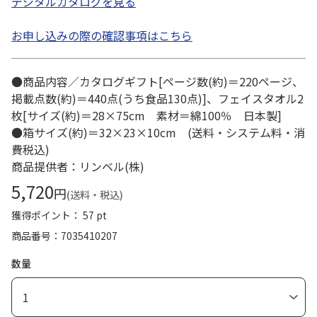
デジタルカタログを見る
お申し込みの際の確認事項はこちら
●商品内容／カタログギフト[ページ数(約)＝220ページ、
掲載点数(約)＝440点(うち食品130点)]、フェイスタオル2
枚[サイズ(約)＝28×75cm 素材＝綿100％ 日本製]
●箱サイズ(約)＝32×23×10cm (送料・システム料・消
費税込)
商品提供者：リンベル(株)
5,720
円
(送料・税込)
獲得ポイント： 57 pt
商品番号
7035410207
数量
1