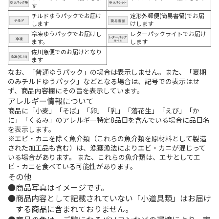
す
チルドゆうパックでお届け
定形外郵便(簡易書留)でお届
します
けします
冷凍ゆうパックでお届けし
レターパックライトでお届け
ます。
します
佐川急便でのお届けとなり
ます
なお、「普通ゆうパック」の場合は表示しません。また、「夏期
のみチルドゆうパック」などとなる場合は、記号での表示はせ
ず、商品内容欄にその旨を表示しています。
アレルギー情報について
商品に「小麦」「そば」「卵」「乳」「落花生」「えび」「か
に」「くるみ」のアレルギー特定8品目を含んでいる場合に品目名
を表示します。
※エビ・カニを除く魚介類（これらの魚介類を原材料として製造
された加工品も含む）は、漁獲漁法によりエビ・カニが混じって
いる場合があります。 また、これらの魚介類は、エサとしてエ
ビ・カニを食べている可能性があります。
その他
商品写真はイメージです。
商品内容として記載されていない「小道具類」はお届け
する商品に含まれておりません。