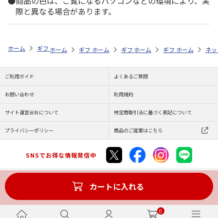
商品の色は、ご覧になるパソコンなどの環境により、実
際と異なる場合があります。
ホーム
ギフト通販
内祝い・お返し
結婚内祝い
選べるギフト 鳥
ホーム
ギフト通販
ホーム
内祝い・お返し
ギフト通販
ホーム
内祝い・お返し
ギフト通販
結婚内祝い
ホーム
内祝
ネッ
予
ご利用ガイド
よくあるご質問
お問い合わせ
利用規約
サイト運営会社について
特定商取引法に基づく表記について
プライバシーポリシー
商品のご提案はこちら
SNSでお得な情報発信中
カートに入れる
Copyright (C) JAPAN POST Co.,Ltd. All Rights Reserved.
0