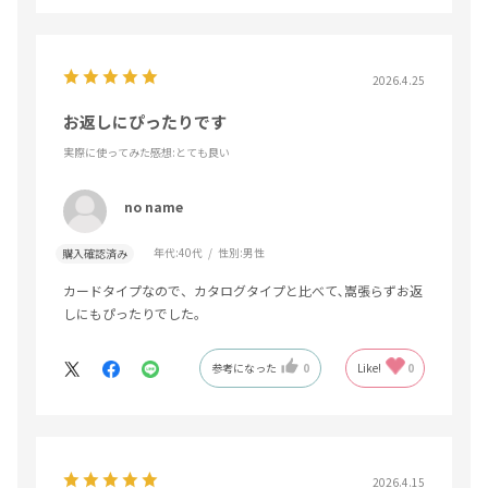
2026.4.25
お返しにぴったりです
実際に使ってみた感想
:とても良い
no name
年代:
40代
性別:
男性
購入確認済み
カードタイプなので、カタログタイプと比べて､嵩張らずお返
しにもぴったりでした。
参考になった
0
Like!
0
2026.4.15