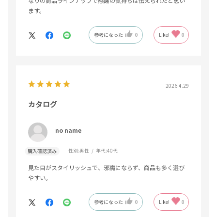
なりの商品ラインナップで感謝の気持ちは伝えられたと思い
ます。
参考になった
0
Like!
0
2026.4.29
カタログ
no name
性別:
男性
年代:
40代
購入確認済み
見た目がスタイリッシュで、邪魔にならず、商品も多く選び
やすい。
参考になった
0
Like!
0