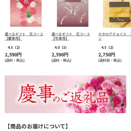
選べるギフト 花コース
選べるギフト 花コース
カタログチョイス 
【慶事用】
【弔事用】
ン
4.5
（2）
4.0
（3）
4.5
（2）
2,590円
2,590円
2,750円
(送料・税込)
(送料・税込)
(送料別・税込)
【商品のお届けについて】