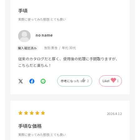
手頃
実際に使ってみた感想
:とても良い
no name
性別:
男性
年代:
30代
購入確認済み
従来のカタログだと厚く、使用後の処理に手間取りますが、
こちらだと楽ちん！
参考になった
2
Like!
1
2026.4.12
手頃な価格
実際に使ってみた感想
:とても良い