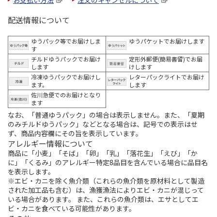
配送情報について
ゆうパック等でお届けしま
ゆうパケットでお届けします
す
チルドゆうパックでお届け
定形外郵便(簡易書留)でお届
します
けします
冷凍ゆうパックでお届けし
レターパックライトでお届け
ます。
します
佐川急便でのお届けとなり
ます
なお、「普通ゆうパック」の場合は表示しません。また、「夏期
のみチルドゆうパック」などとなる場合は、記号での表示はせ
ず、商品内容欄にその旨を表示しています。
アレルギー情報について
商品に「小麦」「そば」「卵」「乳」「落花生」「えび」「か
に」「くるみ」のアレルギー特定8品目を含んでいる場合に品目名
を表示します。
※エビ・カニを除く魚介類（これらの魚介類を原材料として製造
された加工品も含む）は、漁獲漁法によりエビ・カニが混じって
いる場合があります。 また、これらの魚介類は、エサとしてエ
ビ・カニを食べている可能性があります。