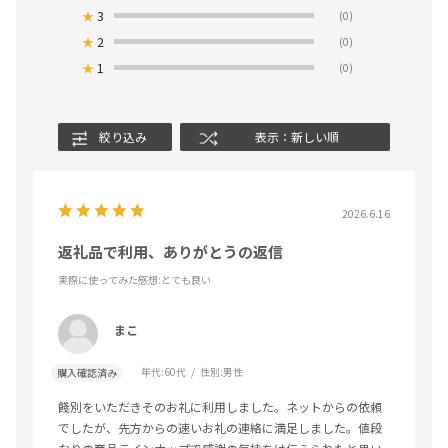
★
3
(0)
★
2
(0)
★
1
(0)
絞り込み
表示：新しい順
2026.6.16
返礼品で利用、ありがとうの返信
実際に使ってみた感想
:とても良い
まこ
年代:
60代
性別:
男性
購入確認済み
餞別をいただきそのお礼に利用しました。ネットからの依頼
でしたが、先方からの速いお礼の連絡に満足しました。値段