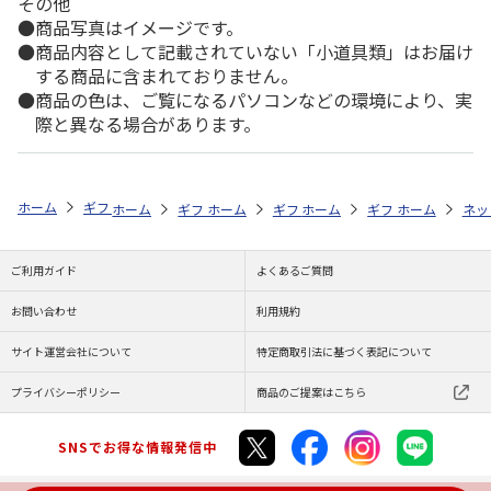
その他
商品写真はイメージです。
商品内容として記載されていない「小道具類」はお届け
する商品に含まれておりません。
商品の色は、ご覧になるパソコンなどの環境により、実
際と異なる場合があります。
ホーム
ギフト通販
内祝い・お返し
結婚内祝い
選べるギフト 花
ホーム
ギフト通販
ホーム
内祝い・お返し
ギフト通販
ホーム
内祝い・お返し
ギフト通販
結婚内祝い
ホーム
内祝
ネッ
ご利用ガイド
よくあるご質問
お問い合わせ
利用規約
サイト運営会社について
特定商取引法に基づく表記について
プライバシーポリシー
商品のご提案はこちら
SNSでお得な情報発信中