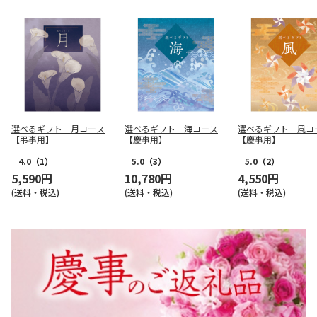
選べるギフト 月コース
選べるギフト 海コース
選べるギフト 風コ
【弔事用】
【慶事用】
【慶事用】
4.0
（1）
5.0
（3）
5.0
（2）
5,590円
10,780円
4,550円
(送料・税込)
(送料・税込)
(送料・税込)