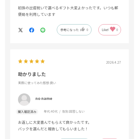
初孫の出産祝いで選べるギフト大変よかったです。いつも郵
便局を利用しています
参考になった
0
Like!
0
2026.4.27
助かりました
実際に使ってみた感想
:良い
no name
年代:
40代
性別:
回答しない
購入確認済み
お返しに大変喜んでもらえて良かったです。
バックを選んだと報告してもらいました！