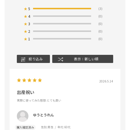
★
5
(3)
★
4
(0)
★
3
(0)
★
2
(0)
★
1
(0)
絞り込み
表示：新しい順
2026.5.14
出産祝い
実際に使ってみた感想
:とても良い
ゆうとうれん
性別:
男性
年代:
60代
購入確認済み