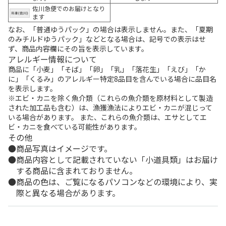
佐川急便でのお届けとなり
ます
なお、「普通ゆうパック」の場合は表示しません。また、「夏期
のみチルドゆうパック」などとなる場合は、記号での表示はせ
ず、商品内容欄にその旨を表示しています。
アレルギー情報について
商品に「小麦」「そば」「卵」「乳」「落花生」「えび」「か
に」「くるみ」のアレルギー特定8品目を含んでいる場合に品目名
を表示します。
※エビ・カニを除く魚介類（これらの魚介類を原材料として製造
された加工品も含む）は、漁獲漁法によりエビ・カニが混じって
いる場合があります。 また、これらの魚介類は、エサとしてエ
ビ・カニを食べている可能性があります。
その他
商品写真はイメージです。
商品内容として記載されていない「小道具類」はお届け
する商品に含まれておりません。
商品の色は、ご覧になるパソコンなどの環境により、実
際と異なる場合があります。