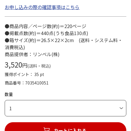
お申し込みの際の確認事項はこちら
●商品内容／ページ数(約)＝220ページ
●掲載点数(約)＝440点(うち食品130点)
●箱サイズ(約)＝26.5×22×2cm (送料・システム料・
消費税込)
商品提供者：リンベル(株)
3,520
円
(送料・税込)
獲得ポイント： 35 pt
商品番号
7035410051
数量
1
カートに入れる