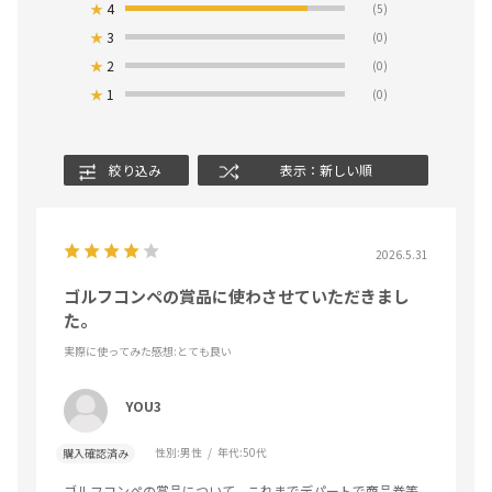
★
4
(5)
★
3
(0)
★
2
(0)
★
1
(0)
絞り込み
表示：新しい順
2026.5.31
ゴルフコンペの賞品に使わさせていただきまし
た。
実際に使ってみた感想
:とても良い
YOU3
性別:
男性
年代:
50代
購入確認済み
ゴルフコンペの賞品について、これまでデパートで商品券等