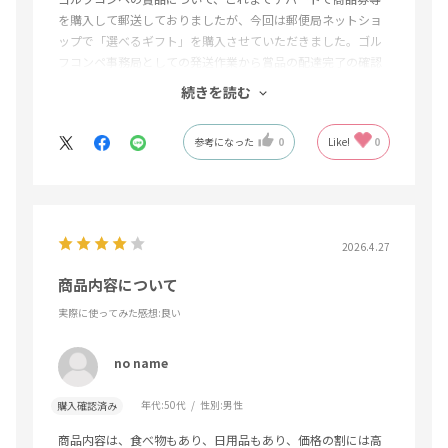
を購入して郵送しておりましたが、今回は郵便局ネットショ
ップで「選べるギフト」を購入させていただきました。ゴル
フコンペ事務局としての発送作業から賞品の配達完了の確認
まで、簡潔に行うことが出来て助かりました。受け取られた
続きを読む
方からも喜びの声をいただきました。次回も是非利用したい
です。
参考になった
0
Like!
0
2026.4.27
商品内容について
実際に使ってみた感想
:良い
no name
年代:
50代
性別:
男性
購入確認済み
商品内容は、食べ物もあり、日用品もあり、価格の割には高