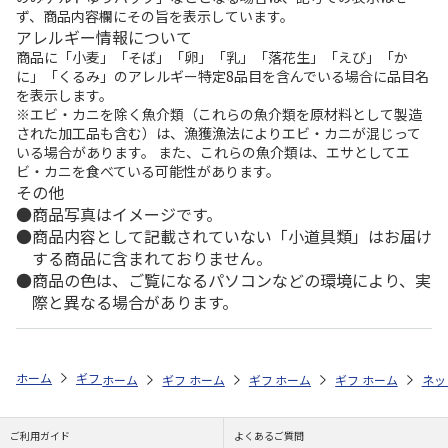
ず、商品内容欄にその旨を表示しています。
アレルギー情報について
商品に「小麦」「そば」「卵」「乳」「落花生」「えび」「か
に」「くるみ」のアレルギー特定8品目を含んでいる場合に品目名
を表示します。
※エビ・カニを除く魚介類（これらの魚介類を原材料として製造
された加工品も含む）は、漁獲漁法によりエビ・カニが混じって
いる場合があります。 また、これらの魚介類は、エサとしてエ
ビ・カニを食べている可能性があります。
その他
商品写真はイメージです。
商品内容として記載されていない「小道具類」はお届け
する商品に含まれておりません。
商品の色は、ご覧になるパソコンなどの環境により、実
際と異なる場合があります。
ホーム
ギフト通販
内祝い・お返し
結婚内祝い
選べるギフト 鳥
ホーム
ギフト通販
ホーム
内祝い・お返し
ギフト通販
ホーム
内祝い・お返し
ギフト通販
結婚内祝い
ホーム
内祝
ネッ
予
ご利用ガイド
よくあるご質問