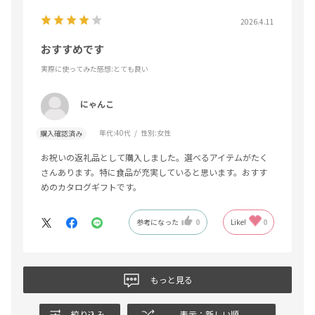
2026.4.11
おすすめです
実際に使ってみた感想
:とても良い
にゃんこ
年代:
40代
性別:
女性
購入確認済み
お祝いの返礼品として購入しました。選べるアイテムがたく
さんあります。特に食品が充実していると思います。おすす
めのカタログギフトです。
参考になった
0
Like!
0
もっと見る
絞り込み
表示：新しい順