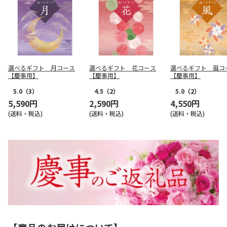
選べるギフト 月コース
選べるギフト 花コース
選べるギフト 風コ
【慶事用】
【慶事用】
【慶事用】
5.0
（3）
4.5
（2）
5.0
（2）
5,590円
2,590円
4,550円
(送料・税込)
(送料・税込)
(送料・税込)