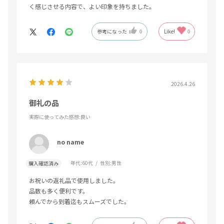
く感じさせる内容で、よい印象を持ちました。
参考になった
0
Like!
0
2026.4.26
御礼の品
実際に使ってみた感想
:良い
no name
年代:
60代
性別:
男性
購入確認済み
お祝いの返礼品で使用しました。
品数も多く便利です。
頼んでから到着迄もスムーズでした。