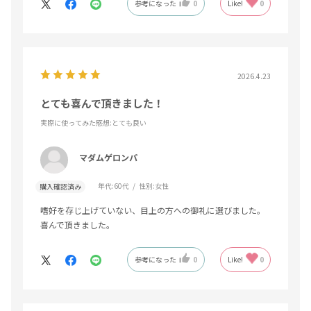
参考になった
0
Like!
0
2026.4.23
とても喜んで頂きました！
実際に使ってみた感想
:とても良い
マダムゲロンパ
年代:
60代
性別:
女性
購入確認済み
嗜好を存じ上げていない、目上の方への御礼に選びました。
喜んで頂きました。
参考になった
0
Like!
0