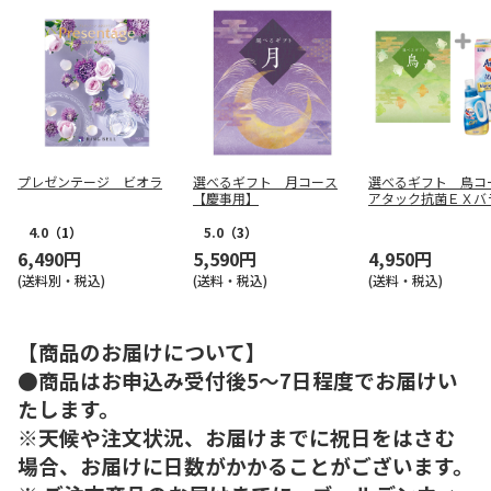
プレゼンテージ ビオラ
選べるギフト 月コース
選べるギフト 鳥コ
【慶事用】
アタック抗菌ＥＸバ
ィギフト【慶事用】
4.0
（1）
5.0
（3）
6,490円
5,590円
4,950円
(送料別・税込)
(送料・税込)
(送料・税込)
【商品のお届けについて】
●商品はお申込み受付後5～7日程度でお届けい
たします。
※天候や注文状況、お届けまでに祝日をはさむ
場合、お届けに日数がかかることがございます。