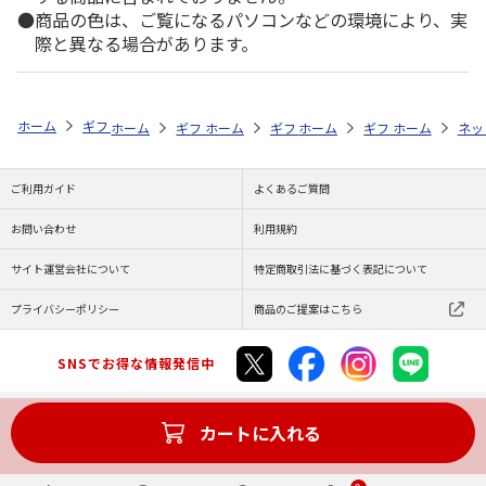
商品の色は、ご覧になるパソコンなどの環境により、実
際と異なる場合があります。
ホーム
ギフト通販
内祝い・お返し
結婚内祝い
予算で探す（5,00
ホーム
ギフト通販
ホーム
内祝い・お返し
ギフト通販
ホーム
内祝い・お返し
ギフト通販
出産内祝い
ホーム
内祝
ネッ
予
ご利用ガイド
よくあるご質問
お問い合わせ
利用規約
サイト運営会社について
特定商取引法に基づく表記について
プライバシーポリシー
商品のご提案はこちら
SNSでお得な情報発信中
カートに入れる
Copyright (C) JAPAN POST Co.,Ltd. All Rights Reserved.