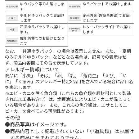
ゆうパック等でお届けしま
ゆうパケットでお届けします
す
チルドゆうパックでお届け
定形外郵便(簡易書留)でお届
します
けします
冷凍ゆうパックでお届けし
レターパックライトでお届け
ます。
します
佐川急便でのお届けとなり
ます
なお、「普通ゆうパック」の場合は表示しません。また、「夏期
のみチルドゆうパック」などとなる場合は、記号での表示はせ
ず、商品内容欄にその旨を表示しています。
アレルギー情報について
商品に「小麦」「そば」「卵」「乳」「落花生」「えび」「か
に」「くるみ」のアレルギー特定8品目を含んでいる場合に品目名
を表示します。
※エビ・カニを除く魚介類（これらの魚介類を原材料として製造
された加工品も含む）は、漁獲漁法によりエビ・カニが混じって
いる場合があります。 また、これらの魚介類は、エサとしてエ
ビ・カニを食べている可能性があります。
その他
商品写真はイメージです。
商品内容として記載されていない「小道具類」はお届け
する商品に含まれておりません。