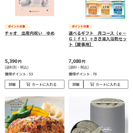
チャオ 出産内祝い ゆめ
選べるギフト 月コース（ｅ－
Ｇｉｆｔ）＋きき湯入浴剤セッ
ト【慶事用】
5,390
7,080
円
円
(送料別・税込)
(送料・税込)
獲得ポイント :
53
獲得ポイント :
70
詳細
カートに入れる
詳細
カートに入れる