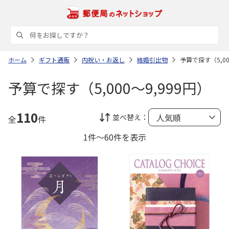
ホーム
ギフト通販
内祝い・お返し
結婚引出物
予算で探す（5,00
予算で探す（5,000～9,999円）
110
並べ替え：
全
件
1件～60件を表示