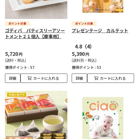
ゴディバ パティスリーアソー
プレゼンテージ カルテット
トメント２１個入【慶事用】
4.8
（4）
5,720
5,390
円
円
(送料・税込)
(送料別・税込)
獲得ポイント :
57
獲得ポイント :
53
詳細
カートに入れる
詳細
カートに入れる