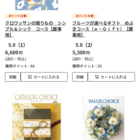
クロワッサンの贈りもの シン
フルーツが選べるギフト めぶ
プル＆シック コース【慶事
きコース（ｅ－Ｇｉｆｔ）【慶
用】
事用】
5.0
（1）
5.0
（2）
6,600
5,500
円
円
(送料・税込)
(送料・税込)
獲得ポイント :
66
獲得ポイント :
55
詳細
カートに入れる
詳細
カートに入れる