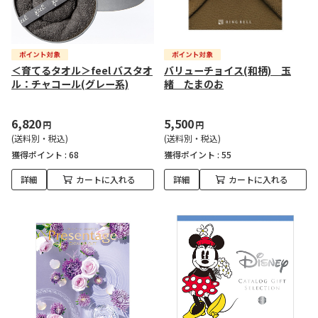
＜育てるタオル＞feel バスタオ
バリューチョイス(和柄) 玉
ル：チャコール(グレー系)
緒 たまのお
6,820
5,500
円
円
(送料別・税込)
(送料別・税込)
獲得ポイント :
68
獲得ポイント :
55
詳細
カートに入れる
詳細
カートに入れる