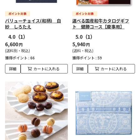
バリューチョイス(和柄) 白
選べる国産和牛カタログギフ
妙 しろたえ
ト 健勝コース【慶事用】
4.0
（1）
5.0
（1）
6,600
5,940
円
円
(送料別・税込)
(送料・税込)
獲得ポイント :
66
獲得ポイント :
59
詳細
カートに入れる
詳細
カートに入れる