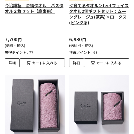
今治謹製 至福タオル バスタ
＜育てるタオル＞feel フェイス
オル２枚セット【慶事用】
タオル2個ギフトセット：ムー
ングレージュ(茶系)×ロータス
(ピンク系)
7,700
6,930
円
円
(送料・税込)
(送料別・税込)
獲得ポイント :
77
獲得ポイント :
69
詳細
カートに入れる
詳細
カートに入れる