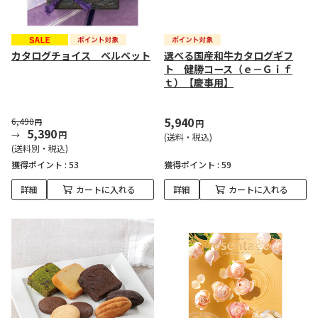
カタログチョイス ベルベット
選べる国産和牛カタログギフ
ト 健勝コース（ｅ－Ｇｉｆ
ｔ）【慶事用】
5,940
6,490
円
円
5,390
円
(送料・税込)
(送料別・税込)
獲得ポイント :
53
獲得ポイント :
59
詳細
カートに入れる
詳細
カートに入れる