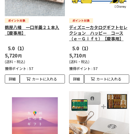
鶴屋八幡 一口羊羹２１本入
ディズニーカタログギフトセレ
【慶事用】
クション ハッピー コース
（ｅ－Ｇｉｆｔ）【慶事用】
5.0
（1）
5.0
（1）
5,720
5,710
円
円
(送料・税込)
(送料・税込)
獲得ポイント :
57
獲得ポイント :
57
詳細
カートに入れる
詳細
カートに入れる