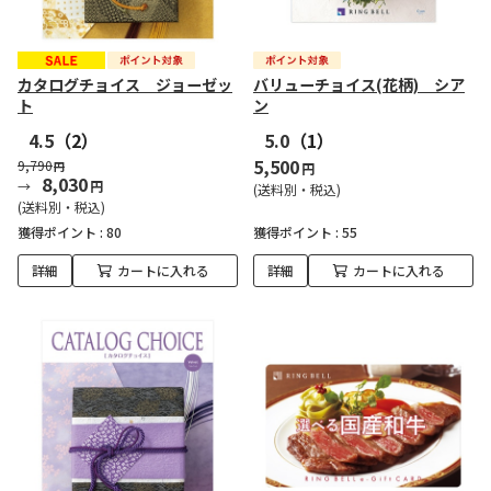
カタログチョイス ジョーゼッ
バリューチョイス(花柄) シア
ト
ン
4.5
（2）
5.0
（1）
5,500
9,790
円
円
8,030
円
(送料別・税込)
(送料別・税込)
獲得ポイント :
80
獲得ポイント :
55
詳細
カートに入れる
詳細
カートに入れる