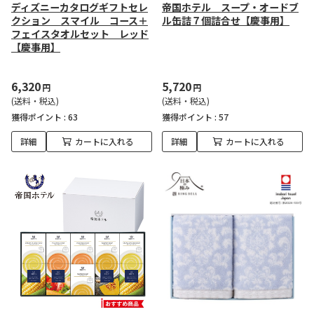
ディズニーカタログギフトセレ
帝国ホテル スープ・オードブ
クション スマイル コース＋
ル缶詰７個詰合せ【慶事用】
フェイスタオルセット レッド
【慶事用】
6,320
5,720
円
円
(送料・税込)
(送料・税込)
獲得ポイント :
63
獲得ポイント :
57
詳細
カートに入れる
詳細
カートに入れる