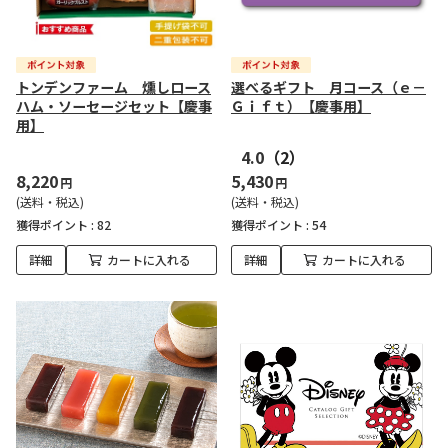
トンデンファーム 燻しロース
選べるギフト 月コース（ｅ－
ハム・ソーセージセット【慶事
Ｇｉｆｔ）【慶事用】
用】
4.0
（2）
8,220
5,430
円
円
(送料・税込)
(送料・税込)
獲得ポイント :
82
獲得ポイント :
54
詳細
カートに入れる
詳細
カートに入れる