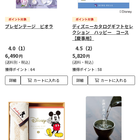
プレゼンテージ ビオラ
ディズニーカタログギフトセレ
クション ハッピー コース
【慶事用】
4.0
（1）
4.5
（2）
6,490
5,820
円
円
(送料別・税込)
(送料・税込)
獲得ポイント :
64
獲得ポイント :
58
詳細
カートに入れる
詳細
カートに入れる