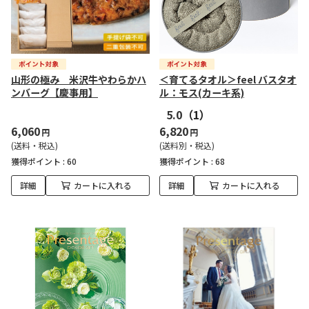
山形の極み 米沢牛やわらかハ
＜育てるタオル＞feel バスタオ
ンバーグ【慶事用】
ル：モス(カーキ系)
5.0
（1）
6,060
6,820
円
円
(送料・税込)
(送料別・税込)
獲得ポイント :
60
獲得ポイント :
68
詳細
カートに入れる
詳細
カートに入れる