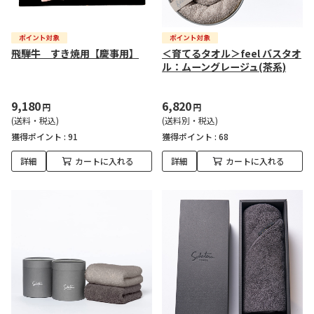
飛騨牛 すき焼用【慶事用】
＜育てるタオル＞feel バスタオ
ル：ムーングレージュ(茶系)
9,180
6,820
円
円
(送料・税込)
(送料別・税込)
獲得ポイント :
91
獲得ポイント :
68
詳細
カートに入れる
詳細
カートに入れる