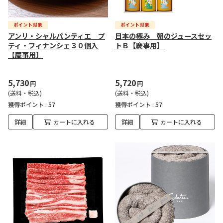
アンリ・シャルパンティエ プ
日本の極み 朝のジュースセッ
ティ・フィナンシェ３０個入
トＢ【慶事用】
【慶事用】
5,730
5,720
円
円
(送料・税込)
(送料・税込)
獲得ポイント :
57
獲得ポイント :
57
詳細
カートに入れる
詳細
カートに入れる