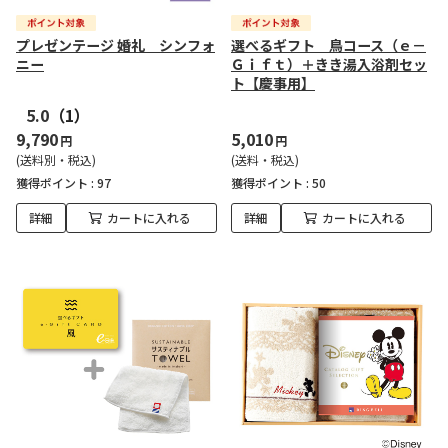
プレゼンテージ 婚礼 シンフォ
選べるギフト 鳥コース（ｅ－
ニー
Ｇｉｆｔ）＋きき湯入浴剤セッ
ト【慶事用】
5.0
（1）
9,790
5,010
円
円
(送料別・税込)
(送料・税込)
獲得ポイント :
97
獲得ポイント :
50
詳細
カートに入れる
詳細
カートに入れる