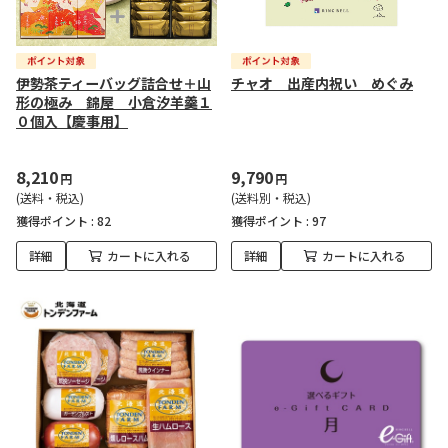
伊勢茶ティーバッグ詰合せ＋山
チャオ 出産内祝い めぐみ
形の極み 錦屋 小倉汐羊羹１
０個入【慶事用】
8,210
9,790
円
円
(送料・税込)
(送料別・税込)
獲得ポイント :
82
獲得ポイント :
97
詳細
カートに入れる
詳細
カートに入れる