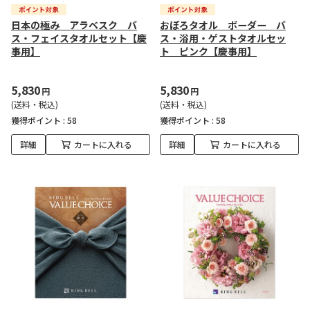
日本の極み アラベスク バ
おぼろタオル ボーダー バ
ス・フェイスタオルセット【慶
ス・浴用・ゲストタオルセッ
事用】
ト ピンク【慶事用】
5,830
5,830
円
円
(送料・税込)
(送料・税込)
獲得ポイント :
58
獲得ポイント :
58
詳細
カートに入れる
詳細
カートに入れる