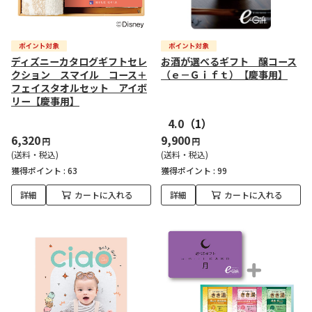
ディズニーカタログギフトセレ
お酒が選べるギフト 醸コース
クション スマイル コース＋
（ｅ－Ｇｉｆｔ）【慶事用】
フェイスタオルセット アイボ
リー【慶事用】
4.0
（1）
6,320
9,900
円
円
(送料・税込)
(送料・税込)
獲得ポイント :
63
獲得ポイント :
99
詳細
カートに入れる
詳細
カートに入れる