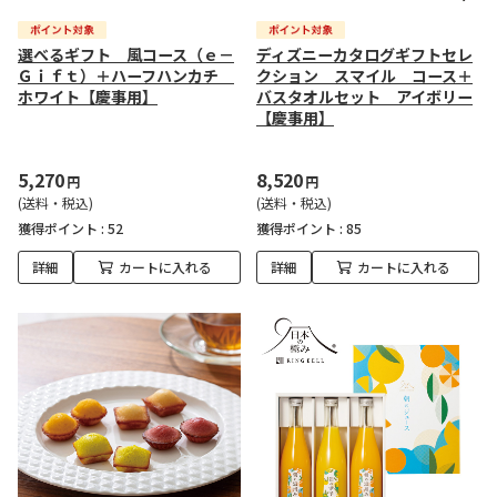
選べるギフト 風コース（ｅ－
ディズニーカタログギフトセレ
Ｇｉｆｔ）＋ハーフハンカチ
クション スマイル コース＋
ホワイト【慶事用】
バスタオルセット アイボリー
【慶事用】
5,270
8,520
円
円
(送料・税込)
(送料・税込)
獲得ポイント :
52
獲得ポイント :
85
詳細
カートに入れる
詳細
カートに入れる