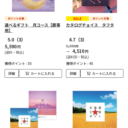
選べるギフト 月コース【慶事
カタログチョイス タフタ
用】
5.0
（3）
4.7
（3）
5,590
5,390
円
円
4,510
円
(送料・税込)
(送料別・税込)
獲得ポイント :
55
獲得ポイント :
45
詳細
カートに入れる
詳細
カートに入れる