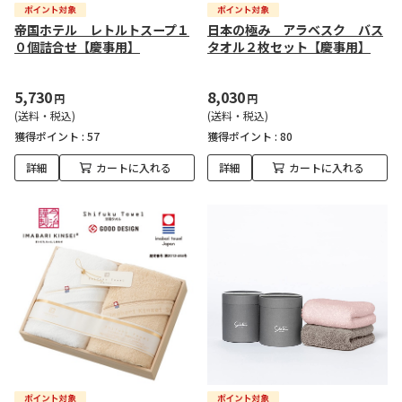
帝国ホテル レトルトスープ１
日本の極み アラベスク バス
０個詰合せ【慶事用】
タオル２枚セット【慶事用】
5,730
8,030
円
円
(送料・税込)
(送料・税込)
獲得ポイント :
57
獲得ポイント :
80
詳細
カートに入れる
詳細
カートに入れる