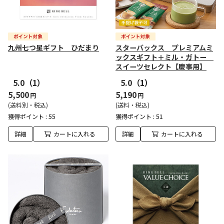
九州七つ星ギフト ひだまり
スターバックス プレミアムミ
ックスギフト＋ミル・ガトー
スイーツセレクト【慶事用】
5.0
（1）
5.0
（1）
5,500
5,190
円
円
(送料別・税込)
(送料・税込)
獲得ポイント :
55
獲得ポイント :
51
詳細
カートに入れる
詳細
カートに入れる