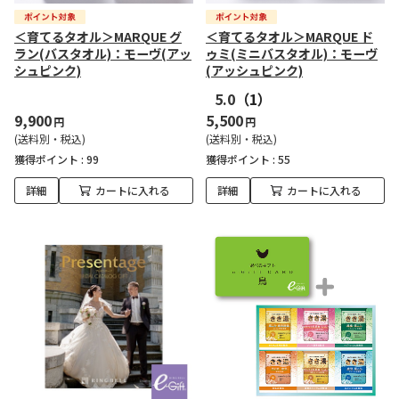
＜育てるタオル＞MARQUE グ
＜育てるタオル＞MARQUE ド
ラン(バスタオル)：モーヴ(アッ
ゥミ(ミニバスタオル)：モーヴ
シュピンク)
(アッシュピンク)
5.0
（1）
9,900
5,500
円
円
(送料別・税込)
(送料別・税込)
獲得ポイント :
99
獲得ポイント :
55
詳細
カートに入れる
詳細
カートに入れる