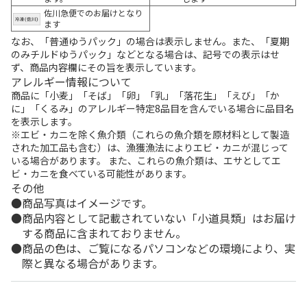
佐川急便でのお届けとなり
ます
なお、「普通ゆうパック」の場合は表示しません。また、「夏期
のみチルドゆうパック」などとなる場合は、記号での表示はせ
ず、商品内容欄にその旨を表示しています。
アレルギー情報について
商品に「小麦」「そば」「卵」「乳」「落花生」「えび」「か
に」「くるみ」のアレルギー特定8品目を含んでいる場合に品目名
を表示します。
※エビ・カニを除く魚介類（これらの魚介類を原材料として製造
された加工品も含む）は、漁獲漁法によりエビ・カニが混じって
いる場合があります。 また、これらの魚介類は、エサとしてエ
ビ・カニを食べている可能性があります。
その他
商品写真はイメージです。
商品内容として記載されていない「小道具類」はお届け
する商品に含まれておりません。
商品の色は、ご覧になるパソコンなどの環境により、実
際と異なる場合があります。