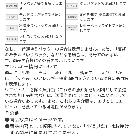
ゆうパック等でお届けしま
ゆうパケットでお届けします
す
チルドゆうパックでお届け
定形外郵便(簡易書留)でお届
します
けします
冷凍ゆうパックでお届けし
レターパックライトでお届け
ます。
します
佐川急便でのお届けとなり
ます
なお、「普通ゆうパック」の場合は表示しません。また、「夏期
のみチルドゆうパック」などとなる場合は、記号での表示はせ
ず、商品内容欄にその旨を表示しています。
アレルギー情報について
商品に「小麦」「そば」「卵」「乳」「落花生」「えび」「か
に」「くるみ」のアレルギー特定8品目を含んでいる場合に品目名
を表示します。
※エビ・カニを除く魚介類（これらの魚介類を原材料として製造
された加工品も含む）は、漁獲漁法によりエビ・カニが混じって
いる場合があります。 また、これらの魚介類は、エサとしてエ
ビ・カニを食べている可能性があります。
その他
商品写真はイメージです。
商品内容として記載されていない「小道具類」はお届け
する商品に含まれておりません。