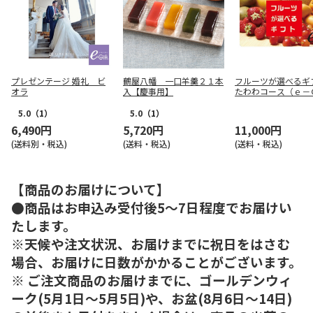
プレゼンテージ 婚礼 ビ
鶴屋八幡 一口羊羹２１本
フルーツが選べる
オラ
入【慶事用】
たわわコース（ｅ－
ｔ）【弔事用】
5.0
（1）
5.0
（1）
6,490円
5,720円
11,000円
(送料別・税込)
(送料・税込)
(送料・税込)
【商品のお届けについて】
●商品はお申込み受付後5～7日程度でお届けい
たします。
※天候や注文状況、お届けまでに祝日をはさむ
場合、お届けに日数がかかることがございます。
※ ご注文商品のお届けまでに、ゴールデンウィ
ーク(5月1日～5月5日)や、お盆(8月6日～14日)