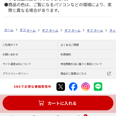
商品の色は、ご覧になるパソコンなどの環境により、実
際と異なる場合があります。
ホーム
ギフト通販
内祝い・お返し
結婚内祝い
予算で探す（5,00
ホーム
ギフト通販
ホーム
内祝い・お返し
ギフト通販
ホーム
内祝い・お返し
ギフト通販
出産内祝い
ホーム
内祝
ネッ
予
ご利用ガイド
よくあるご質問
お問い合わせ
利用規約
サイト運営会社について
特定商取引法に基づく表記について
プライバシーポリシー
商品のご提案はこちら
SNSでお得な情報発信中
カートに入れる
Copyright (C) JAPAN POST Co.,Ltd. All Rights Reserved.