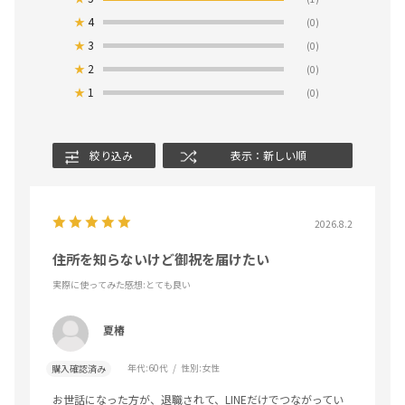
★
4
(0)
★
3
(0)
★
2
(0)
★
1
(0)
絞り込み
表示：新しい順
2026.8.2
住所を知らないけど御祝を届けたい
実際に使ってみた感想
:とても良い
夏椿
年代:
60代
性別:
女性
購入確認済み
お世話になった方が、退職されて、LINEだけでつながってい