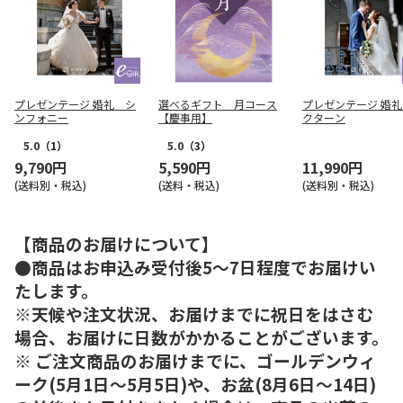
プレゼンテージ 婚礼 シ
選べるギフト 月コース
プレゼンテージ 婚
ンフォニー
【慶事用】
クターン
5.0
（1）
5.0
（3）
9,790円
5,590円
11,990円
(送料別・税込)
(送料・税込)
(送料別・税込)
【商品のお届けについて】
●商品はお申込み受付後5～7日程度でお届けい
たします。
※天候や注文状況、お届けまでに祝日をはさむ
場合、お届けに日数がかかることがございます。
※ ご注文商品のお届けまでに、ゴールデンウィ
ーク(5月1日～5月5日)や、お盆(8月6日～14日)