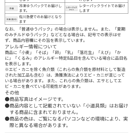
冷凍ゆうパックでお届けし
レターパックライトでお届け
ます。
します
佐川急便でのお届けとなり
ます
なお、「普通ゆうパック」の場合は表示しません。また、「夏期
のみチルドゆうパック」などとなる場合は、記号での表示はせ
ず、商品内容欄にその旨を表示しています。
アレルギー情報について
商品に「小麦」「そば」「卵」「乳」「落花生」「えび」「か
に」「くるみ」のアレルギー特定8品目を含んでいる場合に品目名
を表示します。
※エビ・カニを除く魚介類（これらの魚介類を原材料として製造
された加工品も含む）は、漁獲漁法によりエビ・カニが混じって
いる場合があります。 また、これらの魚介類は、エサとしてエ
ビ・カニを食べている可能性があります。
その他
商品写真はイメージです。
商品内容として記載されていない「小道具類」はお届け
する商品に含まれておりません。
商品の色は、ご覧になるパソコンなどの環境により、実
際と異なる場合があります。