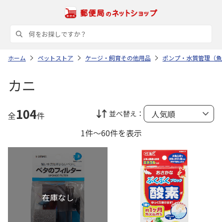
ホーム
ペットストア
ケージ・飼育その他用品
ポンプ・水質管理（魚
カニ
104
並べ替え：
全
件
1件～60件を表示