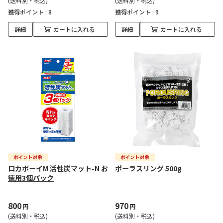
(送料別・税込)
(送料別・税込)
獲得ポイント :
8
獲得ポイント :
9
詳細
カートに入れる
詳細
カートに入れる
ロカボーイM 活性炭マット-N お
ポーラスリング 500g
徳用3個パック
800
970
円
円
(送料別・税込)
(送料別・税込)