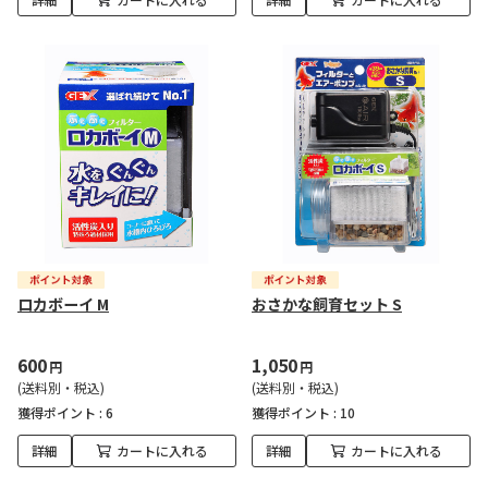
ロカボーイ M
おさかな飼育セット S
600
1,050
円
円
(送料別・税込)
(送料別・税込)
獲得ポイント :
6
獲得ポイント :
10
詳細
カートに入れる
詳細
カートに入れる