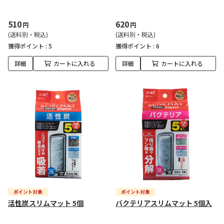
510
620
円
円
(送料別・税込)
(送料別・税込)
獲得ポイント :
5
獲得ポイント :
6
詳細
カートに入れる
詳細
カートに入れる
活性炭スリムマット 5個
バクテリアスリムマット 5個入