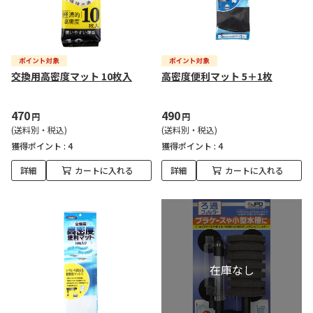
交換用高密度マット 10枚入
高密度便利マット 5＋1枚
470
490
円
円
(送料別・税込)
(送料別・税込)
獲得ポイント :
4
獲得ポイント :
4
詳細
カートに入れる
詳細
カートに入れる