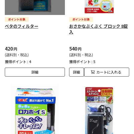
ベタのフィルター
おさかなぶくぶく ブロック 8錠
入
420
540
円
円
(送料別・税込)
(送料別・税込)
獲得ポイント :
4
獲得ポイント :
5
詳細
詳細
カートに入れる