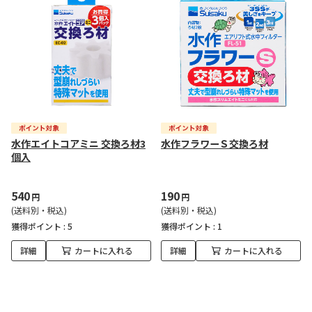
水作エイトコアミニ 交換ろ材3
水作フラワーＳ交換ろ材
個入
540
190
円
円
(送料別・税込)
(送料別・税込)
獲得ポイント :
5
獲得ポイント :
1
詳細
カートに入れる
詳細
カートに入れる