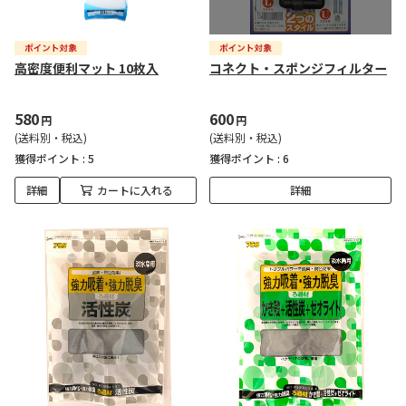
高密度便利マット 10枚入
コネクト・スポンジフィルター
580
600
円
円
(送料別・税込)
(送料別・税込)
獲得ポイント :
5
獲得ポイント :
6
詳細
カートに入れる
詳細