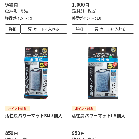
940
1,000
円
円
(送料別・税込)
(送料別・税込)
獲得ポイント :
9
獲得ポイント :
10
詳細
カートに入れる
詳細
カートに入れる
活性炭パワーマットSM 5個入
活性炭パワーマットL 5個入
850
950
円
円