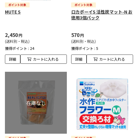
MUTE S
ロカボーイS 活性炭マット-N お
徳用3個パック
2,450
570
円
円
(送料別・税込)
(送料別・税込)
獲得ポイント :
24
獲得ポイント :
5
詳細
カートに入れる
詳細
カートに入れる