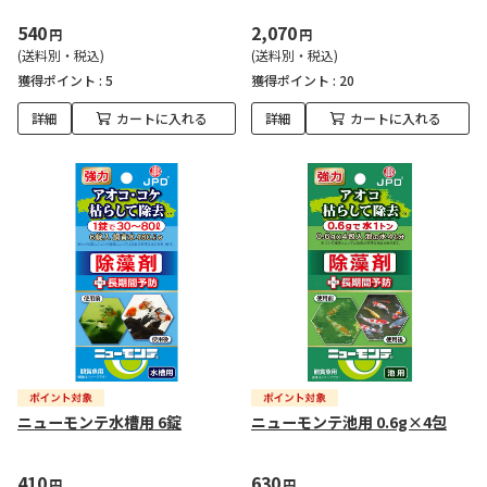
540
2,070
円
円
(送料別・税込)
(送料別・税込)
獲得ポイント :
5
獲得ポイント :
20
詳細
カートに入れる
詳細
カートに入れる
ニューモンテ水槽用 6錠
ニューモンテ池用 0.6g×4包
410
630
円
円