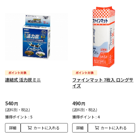
連結式 活力炭ミニ
ファインマット 7枚入 ロングサ
イズ
540
490
円
円
(送料別・税込)
(送料別・税込)
獲得ポイント :
5
獲得ポイント :
4
詳細
カートに入れる
詳細
カートに入れる