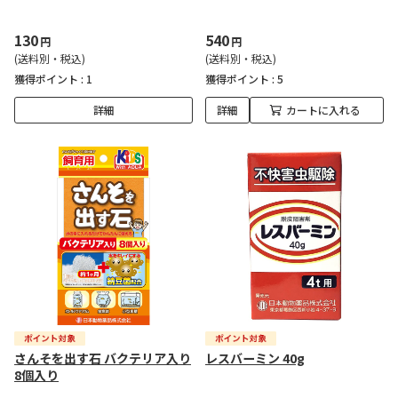
130
540
円
円
(送料別・税込)
(送料別・税込)
獲得ポイント :
1
獲得ポイント :
5
詳細
詳細
カートに入れる
さんそを出す石 バクテリア入り
レスバーミン 40g
8個入り