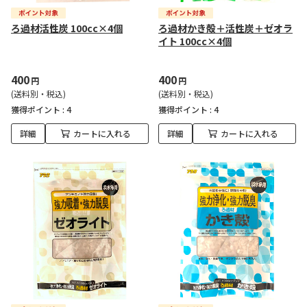
ろ過材活性炭 100cc×4個
ろ過材かき殻＋活性炭＋ゼオラ
イト 100cc×4個
400
400
円
円
(送料別・税込)
(送料別・税込)
獲得ポイント :
4
獲得ポイント :
4
詳細
カートに入れる
詳細
カートに入れる