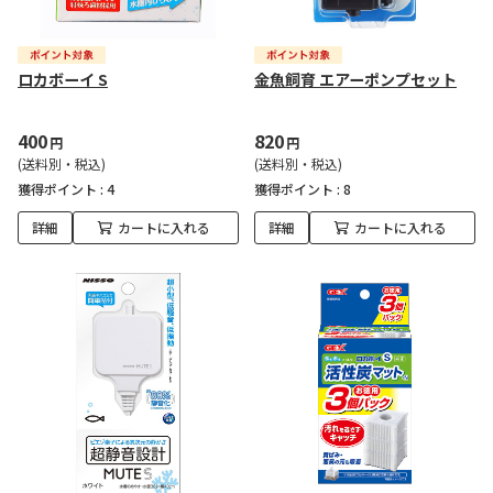
ロカボーイ S
金魚飼育 エアーポンプセット
400
820
円
円
(送料別・税込)
(送料別・税込)
獲得ポイント :
4
獲得ポイント :
8
詳細
カートに入れる
詳細
カートに入れる