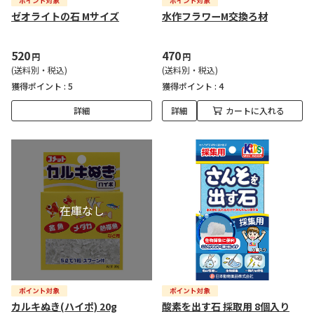
ゼオライトの石 Mサイズ
水作フラワーM交換ろ材
520
470
円
円
(送料別・税込)
(送料別・税込)
獲得ポイント :
5
獲得ポイント :
4
詳細
詳細
カートに入れる
カルキぬき(ハイポ) 20g
酸素を出す石 採取用 8個入り