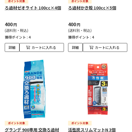
ろ過材ゼオライト 100cc×4個
ろ過材かき殻 100cc×5個
400
400
円
円
(送料別・税込)
(送料別・税込)
獲得ポイント :
4
獲得ポイント :
4
詳細
カートに入れる
詳細
カートに入れる
グランデ 900専用 交換ろ過材
活性炭スリムマットN 3個