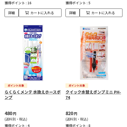
獲得ポイント :
16
獲得ポイント :
5
詳細
カートに入れる
詳細
カートに入れる
らくらくメンテ 水換えホースポ
クイック水替えポンプミニ PH-
ンプ
74
480
820
円
円
(送料別・税込)
(送料別・税込)
獲得ポイント :
4
獲得ポイント :
8