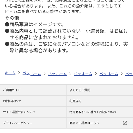
された加工品も含む）は、漁獲漁法によりエビ・カニが混じって
いる場合があります。 また、これらの魚介類は、エサとしてエ
ビ・カニを食べている可能性があります。
その他
商品写真はイメージです。
商品内容として記載されていない「小道具類」はお届け
する商品に含まれておりません。
商品の色は、ご覧になるパソコンなどの環境により、実
際と異なる場合があります。
ホーム
ペットストア
ケージ・飼育その他用品
ポンプ・水質管理（魚
ホーム
ペットストア
ホーム
ペットストア
ケージ・飼育その他用品
ホーム
ペットストア
ケージ・飼育その
ホーム
ポン
ペッ
ケ
ご利用ガイド
よくあるご質問
お問い合わせ
利用規約
サイト運営会社について
特定商取引法に基づく表記について
プライバシーポリシー
商品のご提案はこちら