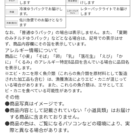
します
けします
冷凍ゆうパックでお届けし
レターパックライトでお届け
ます。
します
佐川急便でのお届けとなり
ます
なお、「普通ゆうパック」の場合は表示しません。また、「夏期
のみチルドゆうパック」などとなる場合は、記号での表示はせ
ず、商品内容欄にその旨を表示しています。
アレルギー情報について
商品に「小麦」「そば」「卵」「乳」「落花生」「えび」「か
に」「くるみ」のアレルギー特定8品目を含んでいる場合に品目名
を表示します。
※エビ・カニを除く魚介類（これらの魚介類を原材料として製造
された加工品も含む）は、漁獲漁法によりエビ・カニが混じって
いる場合があります。 また、これらの魚介類は、エサとしてエ
ビ・カニを食べている可能性があります。
その他
商品写真はイメージです。
商品内容として記載されていない「小道具類」はお届け
する商品に含まれておりません。
商品の色は、ご覧になるパソコンなどの環境により、実
際と異なる場合があります。