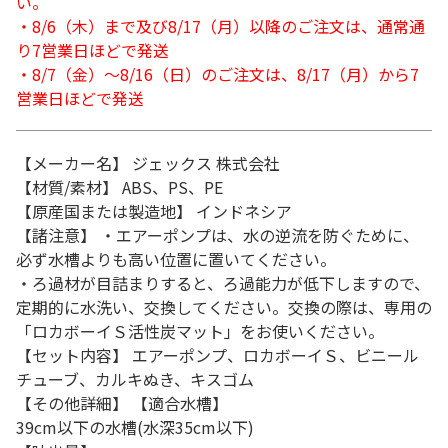
い。
・8/6（木）まで及び8/17（月）以降のご注文は、通常通
り7営業日ほどで発送
・8/7（金）～8/16（日）のご注文は、8/17（月）から7
営業日ほどで発送
【メーカー名】 ジェックス 株式会社
【材質/素材】 ABS、PS、PE
【原産国または製造地】 インドネシア
【諸注意】 ・エアーポンプは、水の逆流を防ぐために、
必ず水槽よりも高い位置に置いてください。
・ろ過材が目詰まりすると、ろ過能力が低下しますので、
定期的に水洗い、交換してください。交換の際は、専用の
「ロカボーイＳ活性炭マット」をお使いください。
【セット内容】 エアーポンプ、ロカボーイＳ、ビニール
チューブ、カルキぬき、キスゴム
【その他詳細】 【適合水槽】
39cm以下の水槽(水深35cm以下)