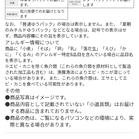
ます。
します
佐川急便でのお届けとなり
ます
なお、「普通ゆうパック」の場合は表示しません。また、「夏期
のみチルドゆうパック」などとなる場合は、記号での表示はせ
ず、商品内容欄にその旨を表示しています。
アレルギー情報について
商品に「小麦」「そば」「卵」「乳」「落花生」「えび」「か
に」「くるみ」のアレルギー特定8品目を含んでいる場合に品目名
を表示します。
※エビ・カニを除く魚介類（これらの魚介類を原材料として製造
された加工品も含む）は、漁獲漁法によりエビ・カニが混じって
いる場合があります。 また、これらの魚介類は、エサとしてエ
ビ・カニを食べている可能性があります。
その他
商品写真はイメージです。
商品内容として記載されていない「小道具類」はお届け
する商品に含まれておりません。
商品の色は、ご覧になるパソコンなどの環境により、実
際と異なる場合があります。