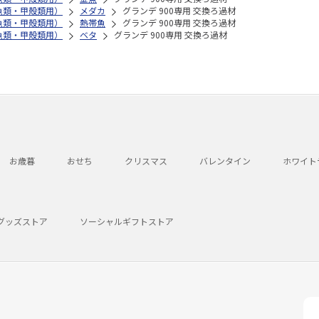
魚類・甲殻類用）
メダカ
グランデ 900専用 交換ろ過材
魚類・甲殻類用）
熱帯魚
グランデ 900専用 交換ろ過材
魚類・甲殻類用）
ベタ
グランデ 900専用 交換ろ過材
お歳暮
おせち
クリスマス
バレンタイン
ホワイト
グッズストア
ソーシャルギフトストア