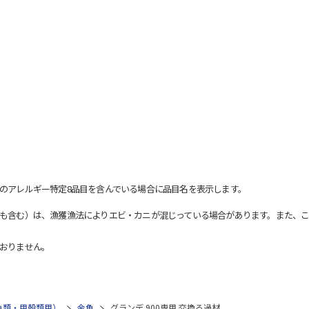
のアレルギー特定8品目を含んでいる場合に品目名を表示します。
も含む）は、漁獲漁法によりエビ・カニが混じっている場合があります。また、こ
おりません。
魚類・甲殻類用）
金魚
グランデ 900専用 交換ろ過材