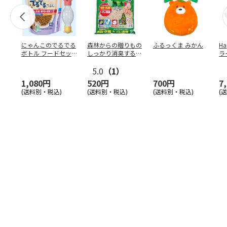
にゃんこのでるでる
森林からの贈りもの
ふるっくま みかん
Ha
ボトル フードセッ
しっかり消臭するひ
ラ
ト
のきの猫砂 7L
ー
5.0
（1）
1,080円
520円
700円
7
(送料別・税込)
(送料別・税込)
(送料別・税込)
(