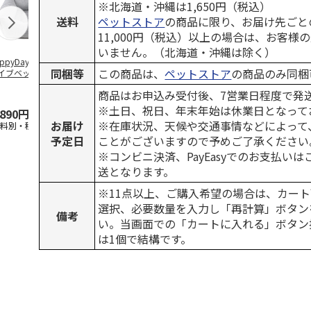
※北海道・沖縄は1,650円（税込）
送料
ペットストア
の商品に限り、お届け先ごと
11,000円（税込）以上の場合は、お客様
いません。（北海道・沖縄は除く）
ppyDays 2wayド
獣医師開発 ニオイ
デオトイレ 飛び散
無添加良品 
同梱等
この商品は、
ペットストア
の商品のみ同梱
イブベッド グレ
をとる砂専用 猫ト
らない消臭・抗菌サ
ムデンタルコ
イレ ナチュラルグ
ンド 4L
ぐるぐるボー
商品はお申込み受付後、7営業日程度で発
レー
…
※土日、祝日、年末年始は休業日となって
,890円
1,550円
1,320円
470円
お届け
※在庫状況、天候や交通事情などによって
送料別・税込)
(送料別・税込)
(送料別・税込)
(送料別・税込
予定日
ことがございますので予めご了承ください
※コンビニ決済、PayEasyでのお支払い
送となります。
※11点以上、ご購入希望の場合は、カート
選択、必要数量を入力し「再計算」ボタン
備考
い。当画面での「カートに入れる」ボタン
は1個で結構です。