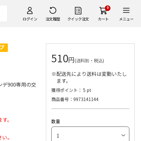
0
ログイン
注文履歴
クイック注文
カート
メニュー
510
円
(送料別・税込)
※配送先により送料は変動いたし
ます。
デ900専用の交
獲得ポイント： 5 pt
商品番号
9973141144
ます。
数量
さい。