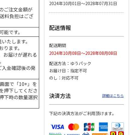
2024年10月01日～2028年07月31日
のご注文金額が
の送料負担はござ
配送情報
カムカ
銀のスプーン パウ
ペット線香 虹のか
CIAO 香り立つクラ
可能です。
ーン
チ 健康に育つ子ね
なた フルーティフ
ンキー ちゅ～る和
ン型 S
こ用 まぐろ・かつ
ローラルの香り
えBOX とりささ
…
送いたします。
おに
…
配送期間
おります。
120円
590円
380円
2024年10月08日～2028年08月08日
、お届けが遅れる
)
(送料別・税込)
(送料別・税込)
(送料別・税込)
。
配送方法
ゆうパック
はご入金確認後の発
お届け日
指定不可
のし
対応不可
画面で「10+」を
を押下してくださ
決済方法
詳細はこちら
押下時の数量選択
下記の決済方法がご利用頂けます。