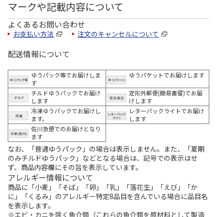
マークや記載内容について
よくあるお問い合わせ
お支払い方法
注文のキャンセルについて
配送情報について
ゆうパック等でお届けしま
ゆうパケットでお届けします
す
チルドゆうパックでお届け
定形外郵便(簡易書留)でお届
します
けします
冷凍ゆうパックでお届けし
レターパックライトでお届け
ます。
します
佐川急便でのお届けとなり
ます
なお、「普通ゆうパック」の場合は表示しません。また、「夏期
のみチルドゆうパック」などとなる場合は、記号での表示はせ
ず、商品内容欄にその旨を表示しています。
アレルギー情報について
商品に「小麦」「そば」「卵」「乳」「落花生」「えび」「か
に」「くるみ」のアレルギー特定8品目を含んでいる場合に品目名
を表示します。
※エビ・カニを除く魚介類（これらの魚介類を原材料として製造