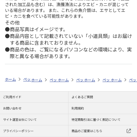
された加工品も含む）は、漁獲漁法によりエビ・カニが混じって
いる場合があります。 また、これらの魚介類は、エサとしてエ
ビ・カニを食べている可能性があります。
その他
商品写真はイメージです。
商品内容として記載されていない「小道具類」はお届け
する商品に含まれておりません。
商品の色は、ご覧になるパソコンなどの環境により、実
際と異なる場合があります。
ホーム
ペットストア
ケージ・飼育その他用品
ポンプ・水質管理（魚
ホーム
ペットストア
ホーム
ペットストア
ケージ・飼育その他用品
ホーム
ペットストア
ケージ・飼育その
ホーム
ポン
ペッ
ケ
ご利用ガイド
よくあるご質問
お問い合わせ
利用規約
サイト運営会社について
特定商取引法に基づく表記について
プライバシーポリシー
商品のご提案はこちら