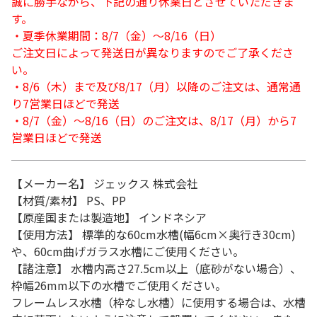
誠に勝手ながら、下記の通り休業日とさせていただきま
す。
・夏季休業期間：8/7（金）～8/16（日）
ご注文日によって発送日が異なりますのでご了承くださ
い。
・8/6（木）まで及び8/17（月）以降のご注文は、通常通
り7営業日ほどで発送
・8/7（金）～8/16（日）のご注文は、8/17（月）から7
営業日ほどで発送
【メーカー名】 ジェックス 株式会社
【材質/素材】 PS、PP
【原産国または製造地】 インドネシア
【使用方法】 標準的な60cm水槽(幅6cm×奥行き30cm)
や、60cm曲げガラス水槽にご使用ください。
【諸注意】 水槽内高さ27.5cm以上（底砂がない場合）、
枠幅26mm以下の水槽でご使用ください。
フレームレス水槽（枠なし水槽）に使用する場合は、水槽