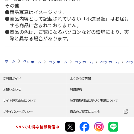
その他
商品写真はイメージです。
商品内容として記載されていない「小道具類」はお届け
する商品に含まれておりません。
商品の色は、ご覧になるパソコンなどの環境により、実
際と異なる場合があります。
ホーム
ペットストア
ケージ・飼育その他用品
ポンプ・水質管理（魚
ホーム
ペットストア
ホーム
ペットストア
ケージ・飼育その他用品
ホーム
ペットストア
ケージ・飼育その
ホーム
ポン
ペッ
ケ
ご利用ガイド
よくあるご質問
お問い合わせ
利用規約
サイト運営会社について
特定商取引法に基づく表記について
プライバシーポリシー
商品のご提案はこちら
SNSでお得な情報発信中