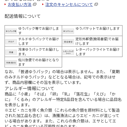
お支払い方法
注文のキャンセルについて
配送情報について
ゆうパック等でお届けしま
ゆうパケットでお届けします
す
チルドゆうパックでお届け
定形外郵便(簡易書留)でお届
します
けします
冷凍ゆうパックでお届けし
レターパックライトでお届け
ます。
します
佐川急便でのお届けとなり
ます
なお、「普通ゆうパック」の場合は表示しません。また、「夏期
のみチルドゆうパック」などとなる場合は、記号での表示はせ
ず、商品内容欄にその旨を表示しています。
アレルギー情報について
商品に「小麦」「そば」「卵」「乳」「落花生」「えび」「か
に」「くるみ」のアレルギー特定8品目を含んでいる場合に品目名
を表示します。
※エビ・カニを除く魚介類（これらの魚介類を原材料として製造
された加工品も含む）は、漁獲漁法によりエビ・カニが混じって
いる場合があります。 また、これらの魚介類は、エサとしてエ
ビ・カニを食べている可能性があります。