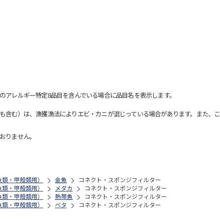
のアレルギー特定8品目を含んでいる場合に品目名を表示します。
も含む）は、漁獲漁法によりエビ・カニが混じっている場合があります。また、こ
おりません。
魚類・甲殻類用）
金魚
コネクト・スポンジフィルター
魚類・甲殻類用）
メダカ
コネクト・スポンジフィルター
魚類・甲殻類用）
熱帯魚
コネクト・スポンジフィルター
魚類・甲殻類用）
ベタ
コネクト・スポンジフィルター