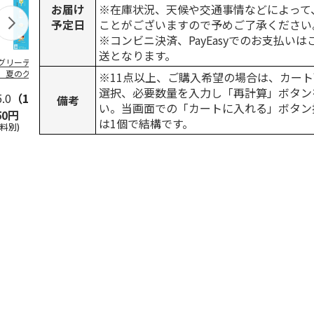
お届け
※在庫状況、天候や交通事情などによって
予定日
ことがございますので予めご了承ください
※コンビニ決済、PayEasyでのお支払い
送となります。
グリーティング切
【グリーティング切
レターパックプラス
＜お中元＞新
】夏のグリーティ
手】夏のグリーティ
（600円）（20部セ
なオールスタ
※11点以上、ご購入希望の場合は、カート
グ（85円）
ング（110円）
ット）
選択、必要数量を入力し「再計算」ボタン
5.0
（10）
5.0
（17）
4.8
（24）
4.8
（19
備考
い。当画面での「カートに入れる」ボタン
50円
1,100円
12,000円
3,780円
は1個で結構です。
送料別)
(送料別)
(送料別)
(送料・税込)