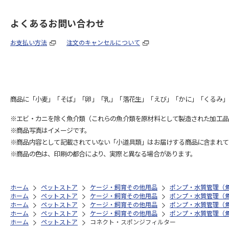
よくあるお問い合わせ
お支払い方法
注文のキャンセルについて
商品に「小麦」「そば」「卵」「乳」「落花生」「えび」「かに」「くるみ」
※エビ・カニを除く魚介類（これらの魚介類を原材料として製造された加工品
※商品写真はイメージです。
※商品内容として記載されていない「小道具類」はお届けする商品に含まれて
※商品の色は、印刷の都合により、実際と異なる場合があります。
ホーム
ペットストア
ケージ・飼育その他用品
ポンプ・水質管理（
ホーム
ペットストア
ケージ・飼育その他用品
ポンプ・水質管理（
ホーム
ペットストア
ケージ・飼育その他用品
ポンプ・水質管理（
ホーム
ペットストア
ケージ・飼育その他用品
ポンプ・水質管理（
ホーム
ペットストア
コネクト・スポンジフィルター