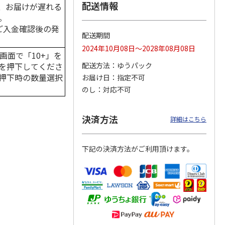
配送情報
、お届けが遅れる
。
はご入金確認後の発
配送期間
つぶら
【グリーティング切
【グリーティング切
【のり式】110円普
2024年10月08日～2028年08月08日
ーズ
手】ハッピーグリー
手】グリーティング
通切手・千鳥（1シ
画面で「10+」を
ティング（110円）
（シンプル）（110
ート100枚）
を押下してくださ
配送方法
ゆうパック
1）
5.0
（2）
円
4.8
…
（11）
4.6
（7）
押下時の数量選択
お届け日
指定不可
1,100円
5,500円
11,000円
のし
対応不可
(送料別)
(送料別)
(送料別)
決済方法
詳細はこちら
下記の決済方法がご利用頂けます。