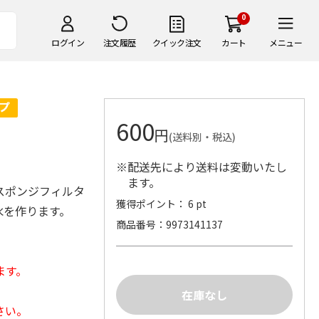
0
ログイン
注文履歴
クイック注文
カート
メニュー
600
円
(送料別・税込)
※配送先により送料は変動いたし
ます。
スポンジフィルタ
獲得ポイント： 6 pt
水を作ります。
商品番号
9973141137
ます。
さい。