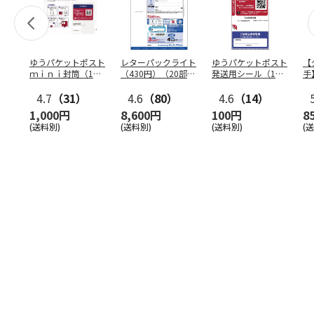
ゆうパケットポスト
レターパックライト
ゆうパケットポスト
【
ｍｉｎｉ封筒（1個
（430円）（20部セ
発送用シール（1個
手
（50枚）セット）
ット）
（20枚）セット）
ン
4.7
（31）
4.6
（80）
4.6
（14）
1,000円
8,600円
100円
8
(送料別)
(送料別)
(送料別)
(