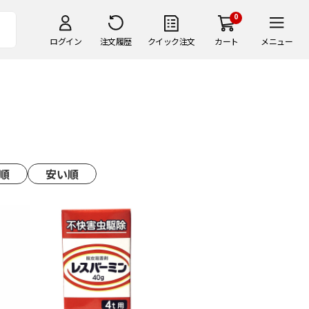
0
ログイン
注文履歴
クイック注文
カート
メニュー
順
安い順