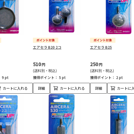
エアセラ B20 2コ
エアセラ B25
510
250
円
円
(送料別・税込)
(送料別・税込)
：
9 pt
獲得ポイント：
5 pt
獲得ポイント：
2 pt
カートに入れる
詳細
カートに入れる
詳細
カートに