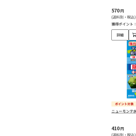
570
円
(送料別・税込)
獲得ポイント
詳細
ニューモンテ水
410
円
(送料別・税込)