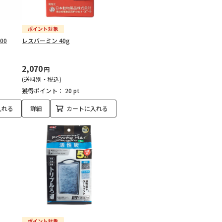
00
レスバーミン 40g
2,070
円
(送料別・税込)
獲得ポイント：
20 pt
入れる
詳細
カートに入れる