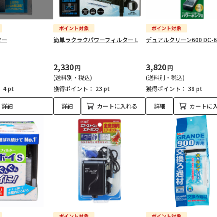
ター
簡単ラクラクパワーフィルター L
デュアルクリーン600 DC-6
2,330
3,820
円
円
(送料別・税込)
(送料別・税込)
：
4 pt
獲得ポイント：
23 pt
獲得ポイント：
38 pt
詳細
詳細
カートに入れる
詳細
カートに