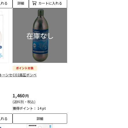
入れる
詳細
カートに入れる
ストーンセ
CO2高圧ボンベ
1,460
円
(送料別・税込)
獲得ポイント：
14 pt
入れる
詳細