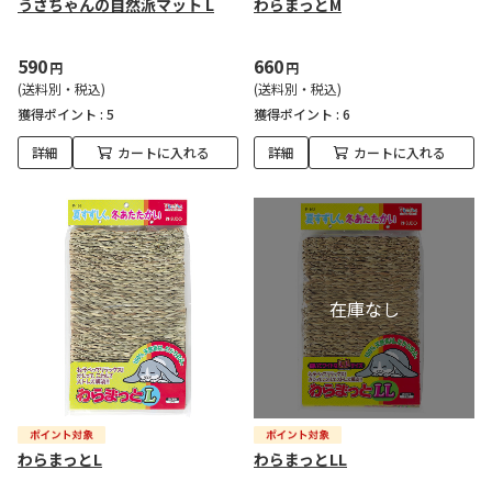
うさちゃんの自然派マット L
わらまっとM
590
660
円
円
(送料別・税込)
(送料別・税込)
獲得ポイント :
5
獲得ポイント :
6
詳細
カートに入れる
詳細
カートに入れる
わらまっとL
わらまっとLL