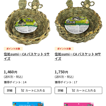
住処sumi－CA バスケット Sサ
住処sumi－CA バスケット Mサ
イズ
イズ
1,460
1,750
円
円
(送料別・税込)
(送料別・税込)
獲得ポイント :
14
獲得ポイント :
17
詳細
カートに入れる
詳細
カートに入れる