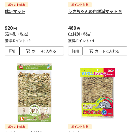
休足マット
うさちゃんの自然派マット M
920
460
円
円
(送料別・税込)
(送料別・税込)
獲得ポイント :
9
獲得ポイント :
4
詳細
カートに入れる
詳細
カートに入れる