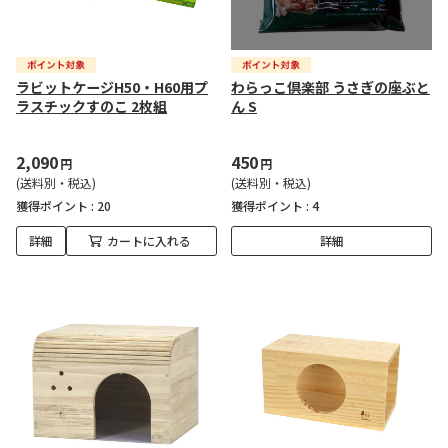
ラビットケージH50・H60用プ
わらっこ倶楽部 うさぎの座ぶと
ラスチックすのこ 2枚組
ん S
2,090
450
円
円
(送料別・税込)
(送料別・税込)
獲得ポイント :
20
獲得ポイント :
4
詳細
カートに入れる
詳細