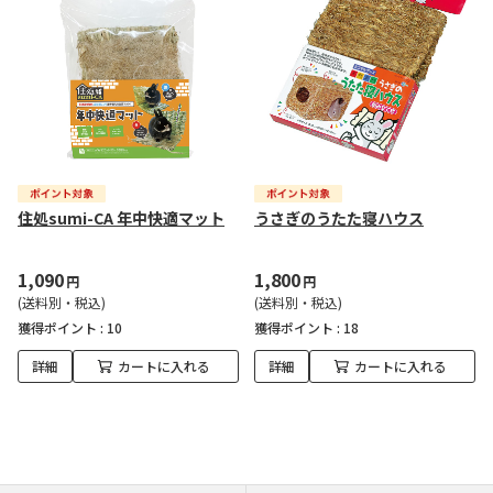
住処sumi-CA 年中快適マット
うさぎのうたた寝ハウス
1,090
1,800
円
円
(送料別・税込)
(送料別・税込)
獲得ポイント :
10
獲得ポイント :
18
詳細
カートに入れる
詳細
カートに入れる