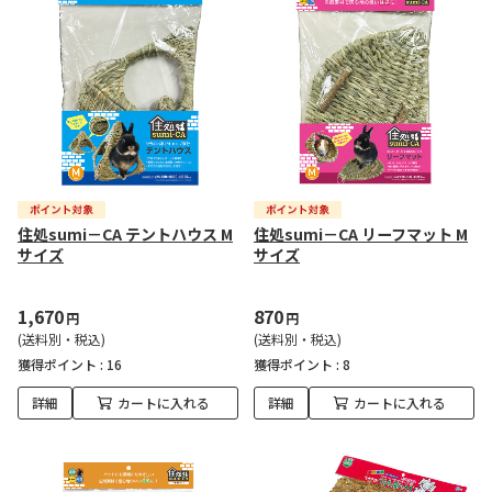
住処sumi－CA テントハウス M
住処sumi－CA リーフマット M
サイズ
サイズ
1,670
870
円
円
(送料別・税込)
(送料別・税込)
獲得ポイント :
16
獲得ポイント :
8
詳細
カートに入れる
詳細
カートに入れる