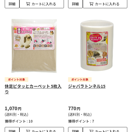
詳細
カートに入れる
詳細
カートに入れる
休足ピタッとカーペット 5枚入
ジャバラトンネル15
り
1,070
770
円
円
(送料別・税込)
(送料別・税込)
獲得ポイント :
10
獲得ポイント :
7
詳細
カートに入れる
詳細
カートに入れる