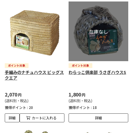
手編みのナチュハウス ビッグス
わらっこ倶楽部 うさぎハウスS
クエア
2,070
1,800
円
円
(送料別・税込)
(送料別・税込)
獲得ポイント :
20
獲得ポイント :
18
詳細
カートに入れる
詳細