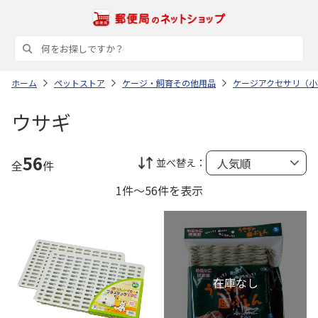
ホーム
ペットストア
ケージ・飼育その他用品
ケージアクセサリ（小
ウサギ
56
並べ替え：
全
件
1件～56件を表示