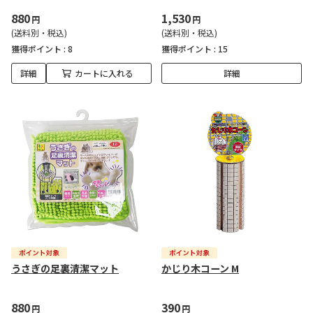
880
1,530
円
円
(送料別・税込)
(送料別・税込)
獲得ポイント :
8
獲得ポイント :
15
詳細
カートに入れる
詳細
うさぎの足裏清潔マット
かじり木コーン M
880
390
円
円