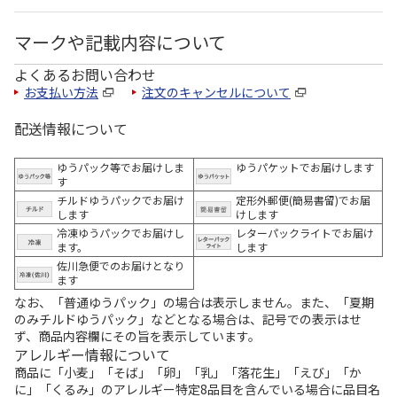
マークや記載内容について
よくあるお問い合わせ
お支払い方法
注文のキャンセルについて
配送情報について
ゆうパック等でお届けしま
ゆうパケットでお届けします
す
チルドゆうパックでお届け
定形外郵便(簡易書留)でお届
します
けします
冷凍ゆうパックでお届けし
レターパックライトでお届け
ます。
します
佐川急便でのお届けとなり
ます
なお、「普通ゆうパック」の場合は表示しません。また、「夏期
のみチルドゆうパック」などとなる場合は、記号での表示はせ
ず、商品内容欄にその旨を表示しています。
アレルギー情報について
商品に「小麦」「そば」「卵」「乳」「落花生」「えび」「か
に」「くるみ」のアレルギー特定8品目を含んでいる場合に品目名