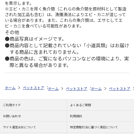
を表示します。
※エビ・カニを除く魚介類（これらの魚介類を原材料として製造
された加工品も含む）は、漁獲漁法によりエビ・カニが混じって
いる場合があります。 また、これらの魚介類は、エサとしてエ
ビ・カニを食べている可能性があります。
その他
商品写真はイメージです。
商品内容として記載されていない「小道具類」はお届け
する商品に含まれておりません。
商品の色は、ご覧になるパソコンなどの環境により、実
際と異なる場合があります。
ホーム
ペットストア
ケージ・飼育その他用品
ケージアクセサリ（小
ホーム
ペットストア
ホーム
ケージ・飼育その他用品
ペットストア
ご利用ガイド
よくあるご質問
お問い合わせ
利用規約
サイト運営会社について
特定商取引法に基づく表記について