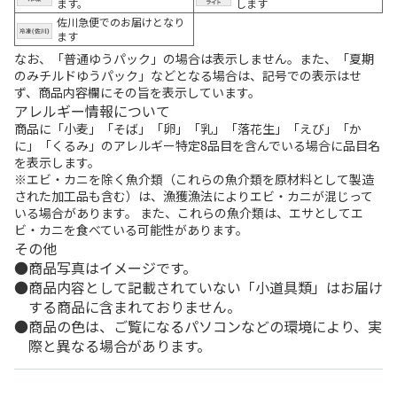
ます。
します
佐川急便でのお届けとなり
ます
なお、「普通ゆうパック」の場合は表示しません。また、「夏期
のみチルドゆうパック」などとなる場合は、記号での表示はせ
ず、商品内容欄にその旨を表示しています。
アレルギー情報について
商品に「小麦」「そば」「卵」「乳」「落花生」「えび」「か
に」「くるみ」のアレルギー特定8品目を含んでいる場合に品目名
を表示します。
※エビ・カニを除く魚介類（これらの魚介類を原材料として製造
された加工品も含む）は、漁獲漁法によりエビ・カニが混じって
いる場合があります。 また、これらの魚介類は、エサとしてエ
ビ・カニを食べている可能性があります。
その他
商品写真はイメージです。
商品内容として記載されていない「小道具類」はお届け
する商品に含まれておりません。
商品の色は、ご覧になるパソコンなどの環境により、実
際と異なる場合があります。