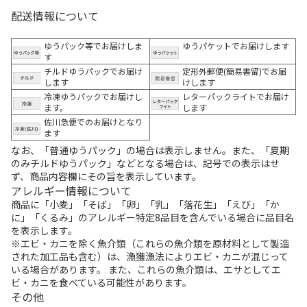
配送情報について
ゆうパック等でお届けしま
ゆうパケットでお届けします
す
チルドゆうパックでお届け
定形外郵便(簡易書留)でお届
します
けします
冷凍ゆうパックでお届けし
レターパックライトでお届け
ます。
します
佐川急便でのお届けとなり
ます
なお、「普通ゆうパック」の場合は表示しません。また、「夏期
のみチルドゆうパック」などとなる場合は、記号での表示はせ
ず、商品内容欄にその旨を表示しています。
アレルギー情報について
商品に「小麦」「そば」「卵」「乳」「落花生」「えび」「か
に」「くるみ」のアレルギー特定8品目を含んでいる場合に品目名
を表示します。
※エビ・カニを除く魚介類（これらの魚介類を原材料として製造
された加工品も含む）は、漁獲漁法によりエビ・カニが混じって
いる場合があります。 また、これらの魚介類は、エサとしてエ
ビ・カニを食べている可能性があります。
その他