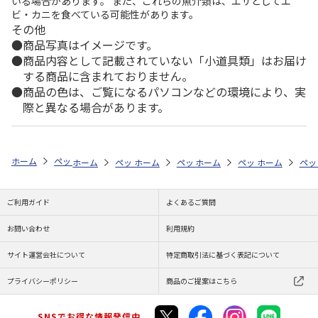
いる場合があります。 また、これらの魚介類は、エサとしてエ
ビ・カニを食べている可能性があります。
その他
商品写真はイメージです。
商品内容として記載されていない「小道具類」はお届け
する商品に含まれておりません。
商品の色は、ご覧になるパソコンなどの環境により、実
際と異なる場合があります。
ホーム
ペットストア
ケージ・飼育その他用品
ケージアクセサリ（小
ホーム
ペットストア
ホーム
ペットストア
ケージ・飼育その他用品
ホーム
ペットストア
ケージ・飼育その
ホーム
ケー
ペッ
ケ
ご利用ガイド
よくあるご質問
お問い合わせ
利用規約
サイト運営会社について
特定商取引法に基づく表記について
プライバシーポリシー
商品のご提案はこちら
SNSでお得な情報発信中