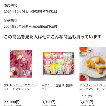
販売期間
2024年10月01日～2028年07月31日
配送期間
2024年10月08日～2028年08月08日
この商品を見た人は他にこんな商品も買っています
プレゼンテージ エクセレ
かりんとう詰合せ【慶事
アンリ・シャルパン
ント アンサンブル
用】
エ ラング・ド・シ
ソートＭ【弔事用】
5.0
（2）
22,990円
3,790円
3,850円