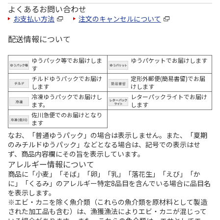
よくあるお問い合わせ
お支払い方法
注文のキャンセルについて
配送情報について
ゆうパック等でお届けしま
ゆうパケットでお届けします
す
チルドゆうパックでお届け
定形外郵便(簡易書留)でお届
します
けします
冷凍ゆうパックでお届けし
レターパックライトでお届け
ます。
します
佐川急便でのお届けとなり
ます
なお、「普通ゆうパック」の場合は表示しません。また、「夏期
のみチルドゆうパック」などとなる場合は、記号での表示はせ
ず、商品内容欄にその旨を表示しています。
アレルギー情報について
商品に「小麦」「そば」「卵」「乳」「落花生」「えび」「か
に」「くるみ」のアレルギー特定8品目を含んでいる場合に品目名
を表示します。
※エビ・カニを除く魚介類（これらの魚介類を原材料として製造
された加工品も含む）は、漁獲漁法によりエビ・カニが混じって