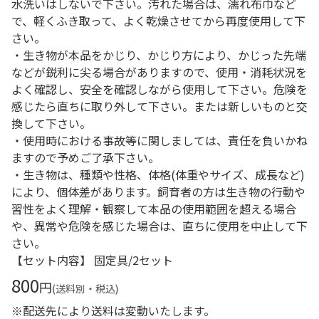
水洗いはしないで下さい。汚れた場合は、濡れ布巾など
で、軽くふき取って、よく乾燥させてから再度使用して下
さい。
・生き物が本品をかじり、かじり方により、かじった先端
などが鋭利に尖る場合がありますので、使用・消耗状況を
よく確認し、安全を確認しながら使用して下さい。危険を
感じたら直ちに取り外して下さい。または新しいものと交
換して下さい。
・使用時における事故等に関しましては、責任を負いかね
ますので予めご了承下さい。
・生き物は、種類や性格、体格(体重やサイズ、成長など)
により、個体差があります。飼育者の方は生き物の行動や
習性をよく理解・観察して本品の使用範囲を超える場合
や、異常や危険を感じた場合は、直ちに使用を中止して下
さい。
【セット内容】 固定具/2セット
800
円
(送料別・税込)
※配送先により送料は変動いたします。