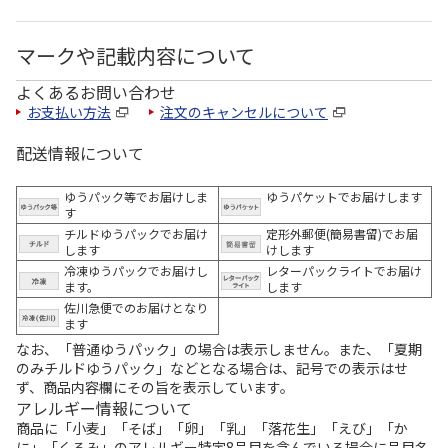
マークや記載内容について
よくあるお問い合わせ
お支払い方法
注文のキャンセルについて
配送情報について
ゆうパック等でお届けしま
ゆうパケットでお届けします
す
チルドゆうパックでお届け
定形外郵便(簡易書留)でお届
します
けします
冷凍ゆうパックでお届けし
レターパックライトでお届け
ます。
します
佐川急便でのお届けとなり
ます
なお、「普通ゆうパック」の場合は表示しません。また、「夏期
のみチルドゆうパック」などとなる場合は、記号での表示はせ
ず、商品内容欄にその旨を表示しています。
アレルギー情報について
商品に「小麦」「そば」「卵」「乳」「落花生」「えび」「か
に」「くるみ」のアレルギー特定8品目を含んでいる場合に品目名