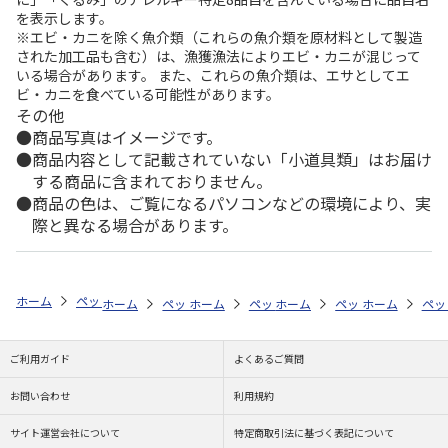
を表示します。
※エビ・カニを除く魚介類（これらの魚介類を原材料として製造
された加工品も含む）は、漁獲漁法によりエビ・カニが混じって
いる場合があります。 また、これらの魚介類は、エサとしてエ
ビ・カニを食べている可能性があります。
その他
商品写真はイメージです。
商品内容として記載されていない「小道具類」はお届け
する商品に含まれておりません。
商品の色は、ご覧になるパソコンなどの環境により、実
際と異なる場合があります。
ホーム
ペットストア
ケージ・飼育その他用品
ケージアクセサリ（小
ホーム
ペットストア
ホーム
ペットストア
ケージ・飼育その他用品
ホーム
ペットストア
ケージ・飼育その
ホーム
ケー
ペッ
ケ
ご利用ガイド
よくあるご質問
お問い合わせ
利用規約
サイト運営会社について
特定商取引法に基づく表記について