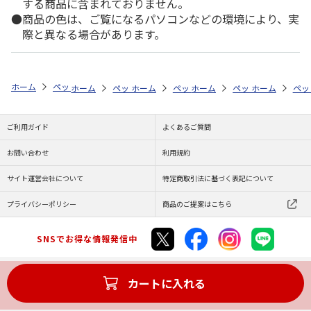
する商品に含まれておりません。
商品の色は、ご覧になるパソコンなどの環境により、実
際と異なる場合があります。
ホーム
ペットストア
ケージ・飼育その他用品
ケージアクセサリ（小
ホーム
ペットストア
ホーム
ペットストア
ケージ・飼育その他用品
ホーム
ペットストア
ケージ・飼育その
ホーム
ケー
ペッ
ケ
ご利用ガイド
よくあるご質問
お問い合わせ
利用規約
サイト運営会社について
特定商取引法に基づく表記について
プライバシーポリシー
商品のご提案はこちら
SNSでお得な情報発信中
カートに入れる
Copyright (C) JAPAN POST Co.,Ltd. All Rights Reserved.