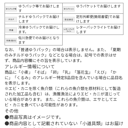
ゆうパック等でお届けしま
ゆうパケットでお届けします
す
チルドゆうパックでお届け
定形外郵便(簡易書留)でお届
します
けします
冷凍ゆうパックでお届けし
レターパックライトでお届け
ます。
します
佐川急便でのお届けとなり
ます
なお、「普通ゆうパック」の場合は表示しません。また、「夏期
のみチルドゆうパック」などとなる場合は、記号での表示はせ
ず、商品内容欄にその旨を表示しています。
アレルギー情報について
商品に「小麦」「そば」「卵」「乳」「落花生」「えび」「か
に」「くるみ」のアレルギー特定8品目を含んでいる場合に品目名
を表示します。
※エビ・カニを除く魚介類（これらの魚介類を原材料として製造
された加工品も含む）は、漁獲漁法によりエビ・カニが混じって
いる場合があります。 また、これらの魚介類は、エサとしてエ
ビ・カニを食べている可能性があります。
その他
商品写真はイメージです。
商品内容として記載されていない「小道具類」はお届け