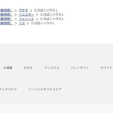
小動物用）
ウサギ
とびばこハウス L
小動物用）
ハムスター
とびばこハウス L
小動物用）
フェレット
とびばこハウス L
小動物用）
リス
とびばこハウス L
お歳暮
おせち
クリスマス
バレンタイン
ホワイト
グッズストア
ソーシャルギフトストア