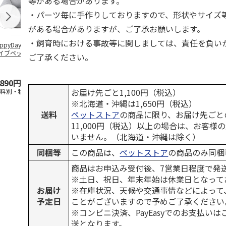
等がある場合があります。
・パーツ毎に手作りしておりますので、形状やサイズ
がある場合がありますが、ご了承お願いします。
・飼育時における事故等に関しましては、責任を負い
ppyDays 2wayド
獣医師開発 ニオイ
デオトイレ 飛び散
無添加良品 
イブベッド グレ
をとる砂専用 猫ト
らない消臭・抗菌サ
ムデンタルコ
ご了承ください。
イレ ナチュラルグ
ンド 4L
ぐるぐるボー
レー
…
,890円
1,550円
1,320円
470円
お届け先ごと1,100円（税込）
送料別・税込)
(送料別・税込)
(送料別・税込)
(送料別・税込
※北海道・沖縄は1,650円（税込）
送料
ペットストア
の商品に限り、お届け先ごと
11,000円（税込）以上の場合は、お客様
いません。（北海道・沖縄は除く）
同梱等
この商品は、
ペットストア
の商品のみ同梱
商品はお申込み受付後、7営業日程度で発
※土日、祝日、年末年始は休業日となって
お届け
※在庫状況、天候や交通事情などによって
予定日
ことがございますので予めご了承ください
※コンビニ決済、PayEasyでのお支払い
送となります。