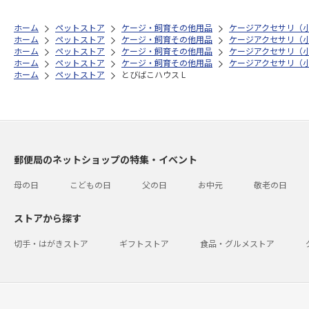
ホーム
ペットストア
ケージ・飼育その他用品
ケージアクセサリ（
ホーム
ペットストア
ケージ・飼育その他用品
ケージアクセサリ（
ホーム
ペットストア
ケージ・飼育その他用品
ケージアクセサリ（
ホーム
ペットストア
ケージ・飼育その他用品
ケージアクセサリ（
ホーム
ペットストア
とびばこハウス L
郵便局のネットショップの特集・イベント
母の日
こどもの日
父の日
お中元
敬老の日
ストアから探す
切手・はがきストア
ギフトストア
食品・グルメストア