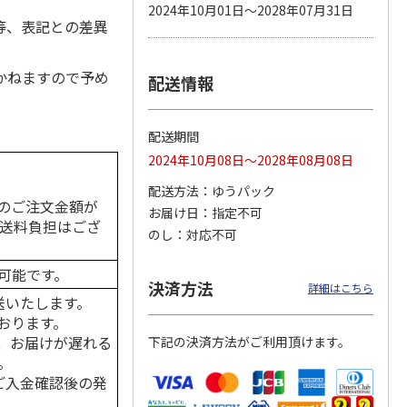
2024年10月01日～2028年07月31日
等、表記との差異
かねますので予め
配送情報
カムカ
銀のスプーン パウ
ペット線香 虹のか
鈴虫の経木 3枚入
ーン
チ 健康に育つ子ね
なた フルーティフ
ン型 S
こ用 まぐろ・かつ
ローラルの香り
おに
…
配送期間
120円
590円
100円
2024年10月08日～2028年08月08日
)
(送料別・税込)
(送料別・税込)
(送料別・税込)
配送方法
ゆうパック
のご注文金額が
お届け日
指定不可
の送料負担はござ
のし
対応不可
可能です。
決済方法
詳細はこちら
送いたします。
おります。
、お届けが遅れる
下記の決済方法がご利用頂けます。
。
はご入金確認後の発