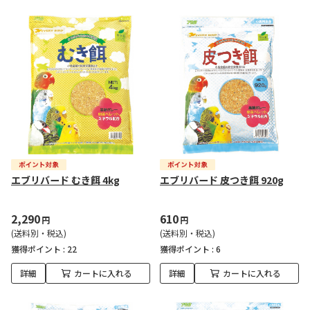
エブリバード むき餌 4kg
エブリバード 皮つき餌 920g
2,290
610
円
円
(送料別・税込)
(送料別・税込)
獲得ポイント :
22
獲得ポイント :
6
詳細
カートに入れる
詳細
カートに入れる