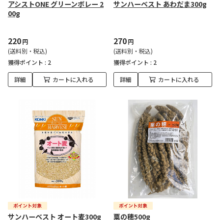
アシストONE グリーンボレー 2
サンハーベスト あわだま300g
00g
220
270
円
円
(送料別・税込)
(送料別・税込)
獲得ポイント :
2
獲得ポイント :
2
詳細
カートに入れる
詳細
カートに入れる
サンハーベスト オート麦300g
粟の穂500g