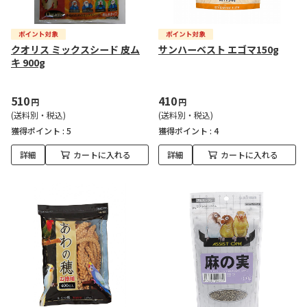
クオリス ミックスシード 皮ム
サンハーベスト エゴマ150g
キ 900g
510
410
円
円
(送料別・税込)
(送料別・税込)
獲得ポイント :
5
獲得ポイント :
4
詳細
カートに入れる
詳細
カートに入れる