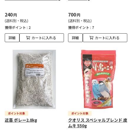
240
700
円
円
(送料別・税込)
(送料別・税込)
獲得ポイント :
2
獲得ポイント :
7
詳細
カートに入れる
詳細
カートに入れる
近喜 ボレー2.8kg
クオリス スペシャルブレンド 皮
ムキ 550g