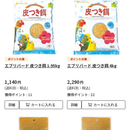
エブリバード 皮つき餌 1.95kg
エブリバード 皮つき餌 4kg
1,140
2,290
円
円
(送料別・税込)
(送料別・税込)
獲得ポイント :
11
獲得ポイント :
22
詳細
カートに入れる
詳細
カートに入れる