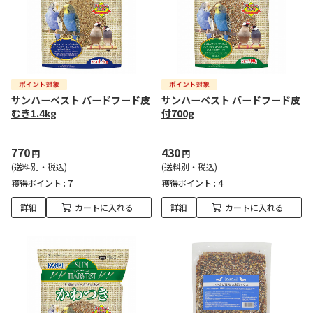
サンハーベスト バードフード皮
サンハーベスト バードフード皮
むき1.4kg
付700g
770
430
円
円
(送料別・税込)
(送料別・税込)
獲得ポイント :
7
獲得ポイント :
4
詳細
カートに入れる
詳細
カートに入れる