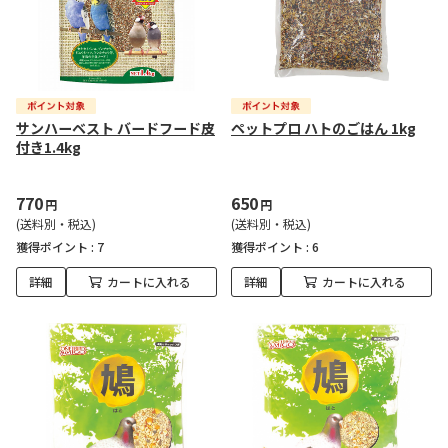
サンハーベスト バードフード皮
ペットプロ ハトのごはん 1kg
付き1.4kg
770
650
円
円
(送料別・税込)
(送料別・税込)
獲得ポイント :
7
獲得ポイント :
6
詳細
カートに入れる
詳細
カートに入れる