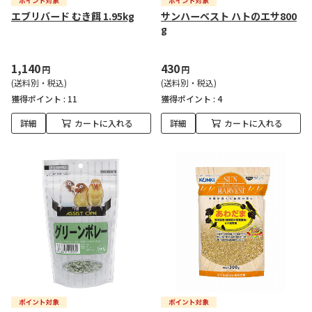
エブリバード むき餌 1.95kg
サンハーベスト ハトのエサ800
g
1,140
430
円
円
(送料別・税込)
(送料別・税込)
獲得ポイント :
11
獲得ポイント :
4
詳細
カートに入れる
詳細
カートに入れる