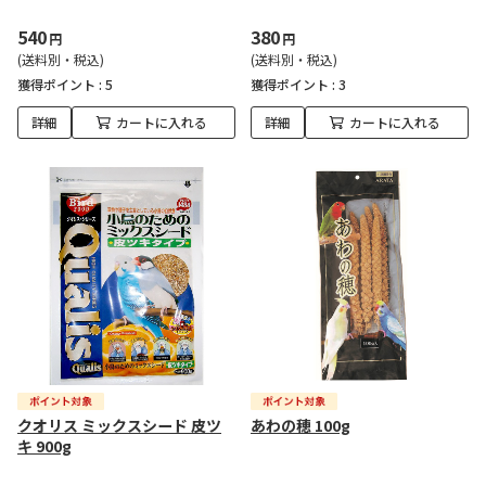
540
380
円
円
(送料別・税込)
(送料別・税込)
獲得ポイント :
5
獲得ポイント :
3
詳細
カートに入れる
詳細
カートに入れる
クオリス ミックスシード 皮ツ
あわの穂 100g
キ 900g