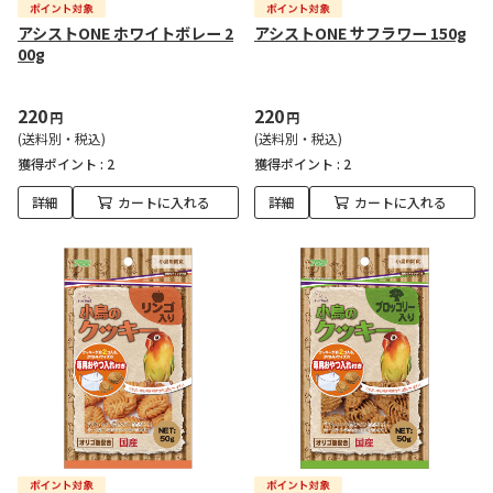
アシストONE ホワイトボレー 2
アシストONE サフラワー 150g
00g
220
220
円
円
(送料別・税込)
(送料別・税込)
獲得ポイント :
2
獲得ポイント :
2
詳細
カートに入れる
詳細
カートに入れる