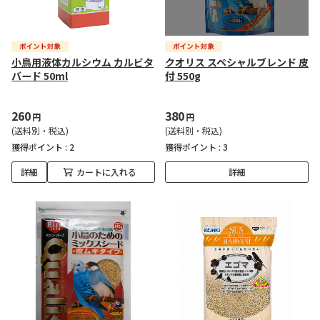
小鳥用液体カルシウム カルビタ
クオリス スペシャルブレンド 皮
バード 50ml
付 550g
260
380
円
円
(送料別・税込)
(送料別・税込)
獲得ポイント :
2
獲得ポイント :
3
詳細
カートに入れる
詳細