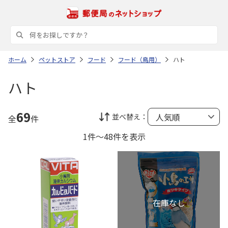
ホーム
ペットストア
フード
フード（鳥用）
ハト
ハト
69
並べ替え：
全
件
1件～48件を表示