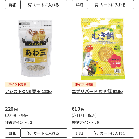
詳細
カートに入れる
詳細
カートに入れる
アシストONE 粟玉 180g
エブリバード むき餌 920g
220
610
円
円
(送料別・税込)
(送料別・税込)
獲得ポイント :
2
獲得ポイント :
6
詳細
カートに入れる
詳細
カートに入れる