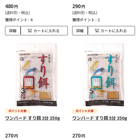
480
290
円
円
(送料別・税込)
(送料別・税込)
獲得ポイント :
4
獲得ポイント :
2
詳細
カートに入れる
詳細
カートに入れる
ワンバード すり餌 3分 350g
ワンバード すり餌 5分 350g
270
270
円
円