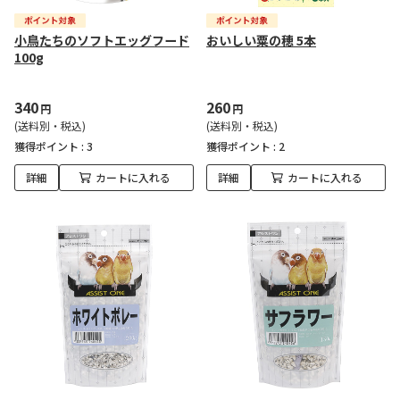
小鳥たちのソフトエッグフード
おいしい粟の穂 5本
100g
340
260
円
円
(送料別・税込)
(送料別・税込)
獲得ポイント :
3
獲得ポイント :
2
詳細
カートに入れる
詳細
カートに入れる