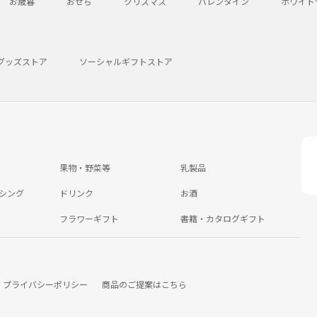
お歳暮
おせち
クリスマス
バレンタイン
ホワイト
グッズストア
ソーシャルギフトストア
果物・野菜等
乳製品
シング
ドリンク
お酒
フラワーギフト
書籍・カタログギフト
プライバシーポリシー
商品のご提案はこちら