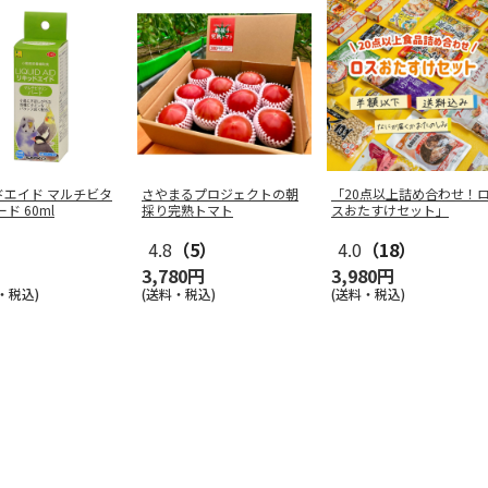
ドエイド マルチビタ
さやまるプロジェクトの朝
「20点以上詰め合わせ！
ド 60ml
採り完熟トマト
スおたすけセット」
4.8
（5）
4.0
（18）
3,780円
3,980円
・税込)
(送料・税込)
(送料・税込)