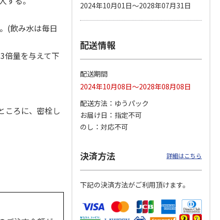
注入する。
2024年10月01日～2028年07月31日
る。(飲み水は毎日
配送情報
カムカ
銀のスプーン パウ
ペット線香 虹のか
鈴虫の経木 3枚入
ーン
チ 健康に育つ子ね
なた フルーティフ
3倍量を与えて下
ン型 S
こ用 まぐろ・かつ
ローラルの香り
おに
…
配送期間
120円
590円
100円
2024年10月08日～2028年08月08日
)
(送料別・税込)
(送料別・税込)
(送料別・税込)
配送方法
ゆうパック
ところに、密栓し
お届け日
指定不可
のし
対応不可
決済方法
詳細はこちら
下記の決済方法がご利用頂けます。