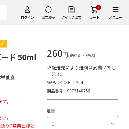
0
ログイン
注文履歴
クイック注文
カート
メニュー
260
円
ド 50ml
(送料別・税込)
※配送先により送料は変動いたし
ます。
体栄養食
獲得ポイント： 2 pt
商品番号
9973140256
ます。
数量
さい。
常通り7営業日ほど