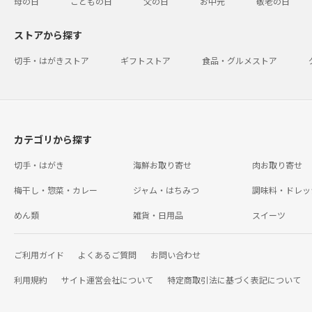
母の日
こどもの日
父の日
お中元
敬老の日
ストアから探す
切手・はがきストア
ギフトストア
食品・グルメストア
カテゴリから探す
切手・はがき
海鮮お取り寄せ
肉お取り寄せ
梅干し・惣菜・カレー
ジャム・はちみつ
調味料・ドレッ
めん類
雑貨・日用品
スイーツ
ご利用ガイド
よくあるご質問
お問い合わせ
利用規約
サイト運営会社について
特定商取引法に基づく表記について