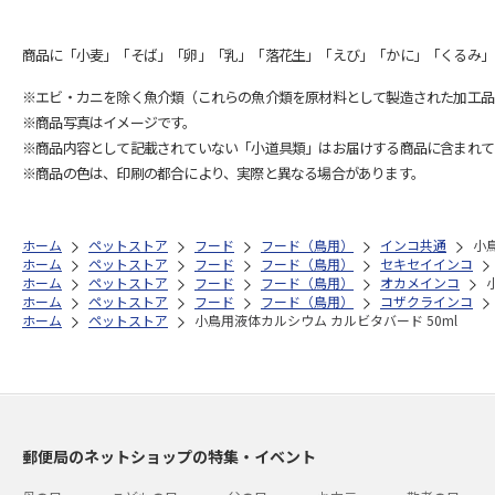
商品に「小麦」「そば」「卵」「乳」「落花生」「えび」「かに」「くるみ」
※エビ・カニを除く魚介類（これらの魚介類を原材料として製造された加工品
※商品写真はイメージです。
※商品内容として記載されていない「小道具類」はお届けする商品に含まれて
※商品の色は、印刷の都合により、実際と異なる場合があります。
ホーム
ペットストア
フード
フード（鳥用）
インコ共通
小
ホーム
ペットストア
フード
フード（鳥用）
セキセイインコ
ホーム
ペットストア
フード
フード（鳥用）
オカメインコ
ホーム
ペットストア
フード
フード（鳥用）
コザクラインコ
ホーム
ペットストア
小鳥用液体カルシウム カルビタバード 50ml
郵便局のネットショップの特集・イベント