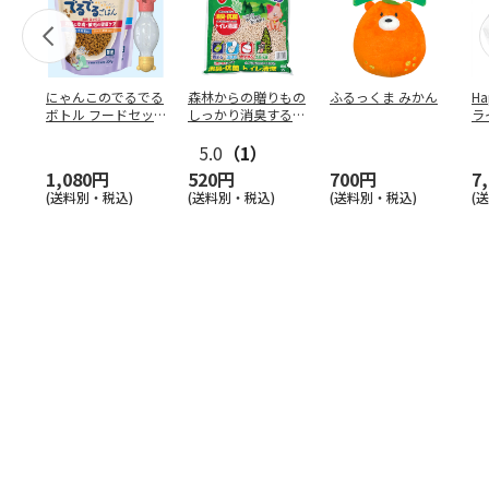
にゃんこのでるでる
森林からの贈りもの
ふるっくま みかん
Ha
ボトル フードセッ
しっかり消臭するひ
ラ
ト
のきの猫砂 7L
ー
5.0
（1）
1,080円
520円
700円
7
(送料別・税込)
(送料別・税込)
(送料別・税込)
(