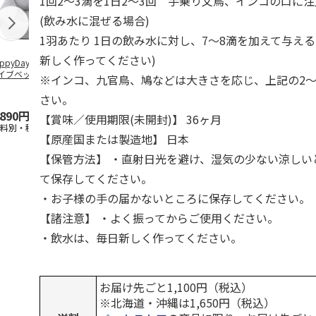
1回2～3滴を1日2～3回 手乗り文鳥、インコの口に
(飲み水に混ぜる場合)
1羽あたり 1日の飲み水に対し、7～8滴を加えて与え
新しく作ってください)
ppyDays 2wayド
獣医師開発 ニオイ
デオトイレ 飛び散
無添加良品 
イブベッド グレ
をとる砂専用 猫ト
らない消臭・抗菌サ
ムデンタルコ
※インコ、九官鳥、鳩などは大きさを応じ、上記の2～
イレ ナチュラルグ
ンド 4L
ぐるぐるボー
レー
…
さい。
,890円
1,550円
1,320円
470円
【賞味／使用期限(未開封)】 36ヶ月
送料別・税込)
(送料別・税込)
(送料別・税込)
(送料別・税込
【原産国または製造地】 日本
【保管方法】 ・直射日光を避け、湿気の少ない涼しい
て保存してください。
・お子様の手の届かないところに保存してください。
【諸注意】 ・よく振ってからご使用ください。
・飲水は、毎日新しく作ってください。
お届け先ごと1,100円（税込）
※北海道・沖縄は1,650円（税込）