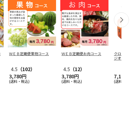
ロ
ＷＥＢ定期便果物コース
ＷＥＢ定期便お肉コース
クロスフィ
ジオライト
4.5
（102）
4.5
（12）
3,780円
3,780円
7,150円
(送料・税込)
(送料・税込)
(送料別・税込