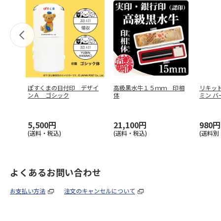
ぽすくまの日付印 デザイ
高級黒水牛１５ｍｍ 印相
リキッ
ンＡ ゴシック
体
ミン バー
5,500円
21,100円
980円
(送料・税込)
(送料・税込)
(送料別
よくあるお問い合わせ
お支払い方法
注文のキャンセルについて