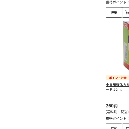
獲得ポイント
詳細
小鳥用液体カル
ード 50ml
260
円
(送料別・税込)
獲得ポイント
詳細