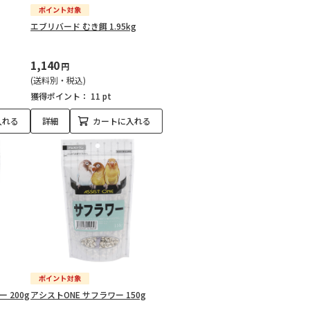
エブリバード むき餌 1.95kg
1,140
円
(送料別・税込)
獲得ポイント：
11 pt
入れる
詳細
カートに入れる
 200g
アシストONE サフラワー 150g