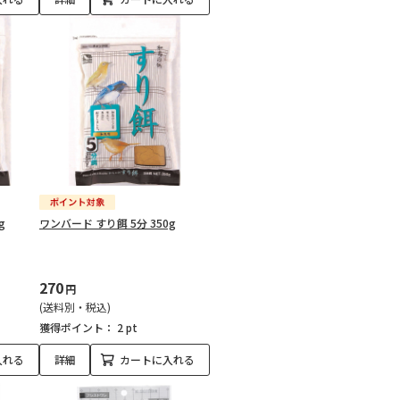
g
ワンバード すり餌 5分 350g
270
円
(送料別・税込)
獲得ポイント：
2 pt
入れる
詳細
カートに入れる