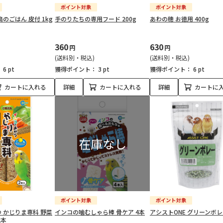
のごはん 皮付 1kg
手のりたちの専用フード 200g
あわの穂 お徳用 400g
360
630
円
円
(送料別・税込)
(送料別・税込)
：
6 pt
獲得ポイント：
3 pt
獲得ポイント：
6 pt
カートに入れる
詳細
カートに入れる
詳細
カートに
 かじりま専科 野菜
インコの噛むしゃら棒 骨ケア 4本
アシストONE グリーンボレー
2本