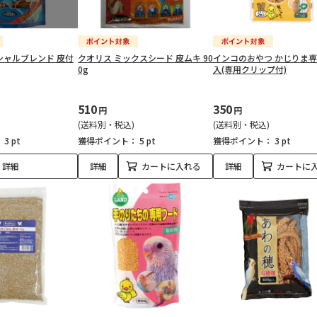
シャルブレンド 皮付
クオリス ミックスシード 皮ムキ 90
インコのおやつ かじりま専
0g
入(専用クリップ付)
510
350
円
円
(送料別・税込)
(送料別・税込)
：
3 pt
獲得ポイント：
5 pt
獲得ポイント：
3 pt
詳細
詳細
カートに入れる
詳細
カートに