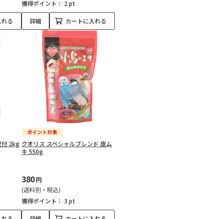
獲得ポイント：
2 pt
入れる
詳細
カートに入れる
付 2kg
クオリス スペシャルブレンド 皮ム
キ 550g
380
円
(送料別・税込)
獲得ポイント：
3 pt
入れる
詳細
カートに入れる