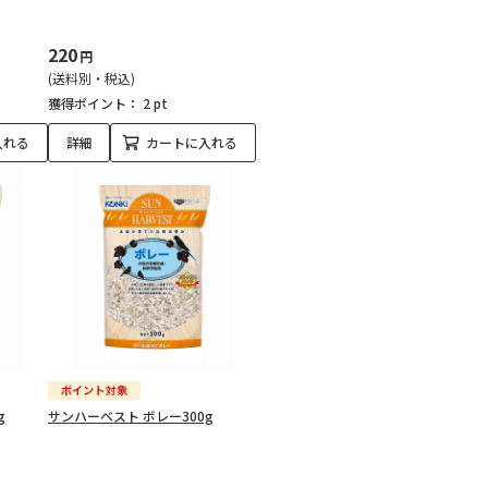
220
円
(送料別・税込)
獲得ポイント：
2 pt
入れる
詳細
カートに入れる
g
サンハーベスト ボレー300g