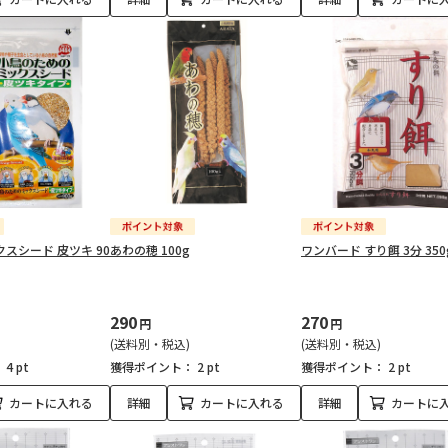
スシード 皮ツキ 90
あわの穂 100g
ワンバード すり餌 3分 350
290
270
円
円
(送料別・税込)
(送料別・税込)
：
4 pt
獲得ポイント：
2 pt
獲得ポイント：
2 pt
カートに入れる
詳細
カートに入れる
詳細
カートに