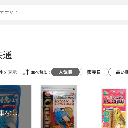
共通
8件
を表示
人気順
販売日
高い
並べ替え：