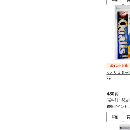
クオリス ミック
0g
480
円
(送料別・税込)
獲得ポイント
詳細