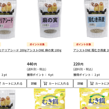
カナリアシード 200g
アシストONE 麻の実 180g
アシストONE 殻むき燕麦 2
440
220
円
円
(送料別・税込)
(送料別・税込)
：
2 pt
獲得ポイント：
4 pt
獲得ポイント：
2 pt
カートに入れる
詳細
カートに入れる
詳細
カートに