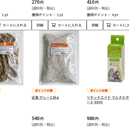
270
410
円
円
(送料別・税込)
(送料別・税込)
：
1 pt
獲得ポイント：
2 pt
獲得ポイント：
4 pt
カートに入れる
詳細
カートに入れる
詳細
カートに
近喜 ボレー2.8kg
リキッドエイド マルチビタ
ード 60ml
540
980
円
円
(送料別・税込)
(送料別・税込)