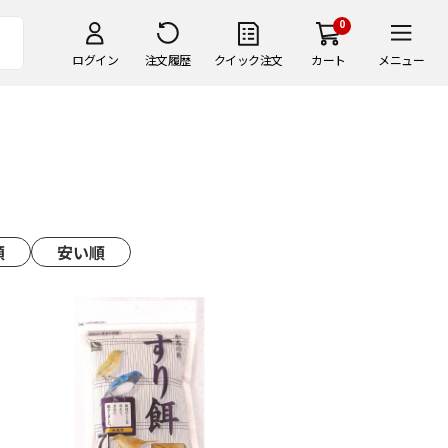
0
ログイン
注文履歴
クイック注文
カート
メニュー
順
安い順