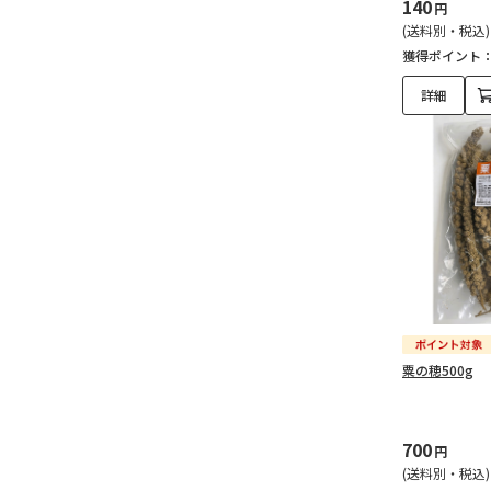
140
円
(送料別・税込)
獲得ポイント
詳細
粟の穂500g
700
円
(送料別・税込)