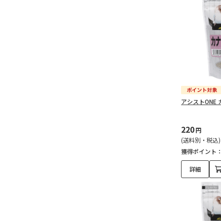
アシストONE 
220
円
(送料別・税込)
獲得ポイント
詳細