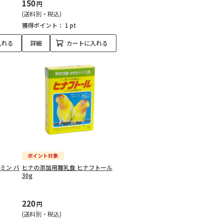
150
円
(送料別・税込)
獲得ポイント：
1 pt
入れる
詳細
カートに入れる
ミン バ
ヒナの添加用離乳食 ヒナフトール
30g
220
円
(送料別・税込)