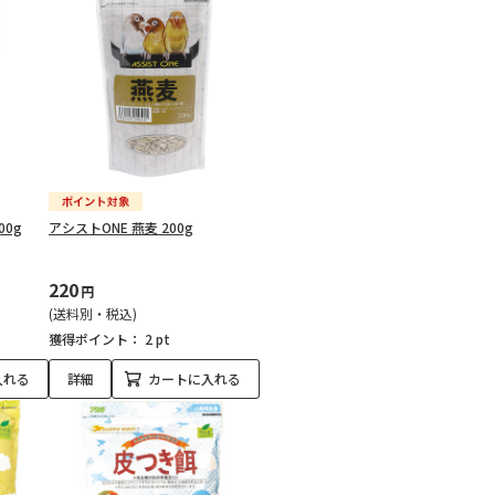
00g
アシストONE 燕麦 200g
220
円
(送料別・税込)
獲得ポイント：
2 pt
入れる
詳細
カートに入れる