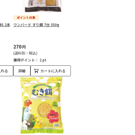
科 2本
ワンバード すり餌 7分 350g
270
円
(送料別・税込)
獲得ポイント：
2 pt
入れる
詳細
カートに入れる