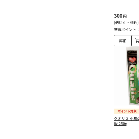
300
円
(送料別・税込)
獲得ポイント
詳細
クオリス 小鳥
殻 250g