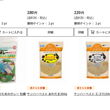
280
220
円
円
(送料別・税込)
(送料別・税込)
：
3 pt
獲得ポイント：
2 pt
獲得ポイント：
2 pt
カートに入れる
詳細
詳細
カートに
のためのボレー 牡蠣
サンハーベスト あわだま300g
サンハーベスト エゴマ150