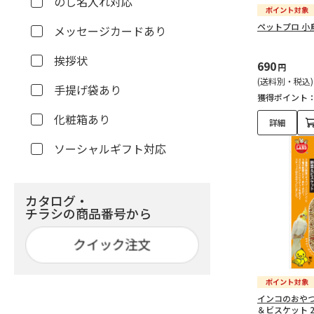
のし名入れ対応
ペットプロ 小鳥
メッセージカードあり
挨拶状
690
円
(送料別・税込)
手提げ袋あり
獲得ポイント
化粧箱あり
詳細
ソーシャルギフト対応
カタログ・
チラシの商品番号から
インコのおやつ
＆ビスケット 