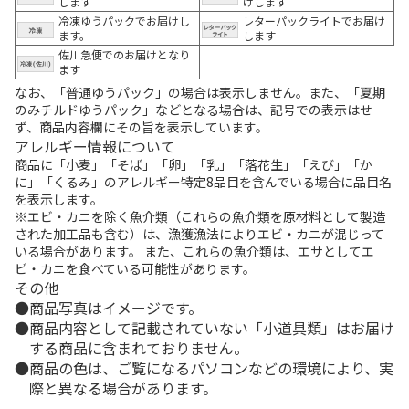
します
けします
冷凍ゆうパックでお届けし
レターパックライトでお届け
ます。
します
佐川急便でのお届けとなり
ます
なお、「普通ゆうパック」の場合は表示しません。また、「夏期
のみチルドゆうパック」などとなる場合は、記号での表示はせ
ず、商品内容欄にその旨を表示しています。
アレルギー情報について
商品に「小麦」「そば」「卵」「乳」「落花生」「えび」「か
に」「くるみ」のアレルギー特定8品目を含んでいる場合に品目名
を表示します。
※エビ・カニを除く魚介類（これらの魚介類を原材料として製造
された加工品も含む）は、漁獲漁法によりエビ・カニが混じって
いる場合があります。 また、これらの魚介類は、エサとしてエ
ビ・カニを食べている可能性があります。
その他
商品写真はイメージです。
商品内容として記載されていない「小道具類」はお届け
する商品に含まれておりません。
商品の色は、ご覧になるパソコンなどの環境により、実
際と異なる場合があります。