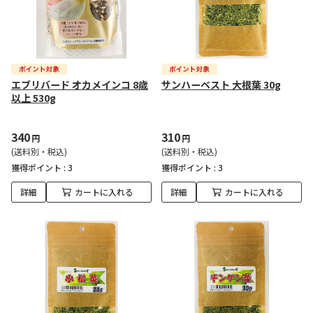
エブリバード オカメインコ 8歳
サンハーベスト 大根葉 30g
以上 530g
340
310
円
円
(送料別・税込)
(送料別・税込)
獲得ポイント :
3
獲得ポイント :
3
詳細
カートに入れる
詳細
カートに入れる