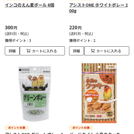
インコのえん麦ボール 6個
アシストONE ホワイトボレー 2
00g
300
220
円
円
(送料別・税込)
(送料別・税込)
獲得ポイント :
3
獲得ポイント :
2
詳細
カートに入れる
詳細
カートに入れる