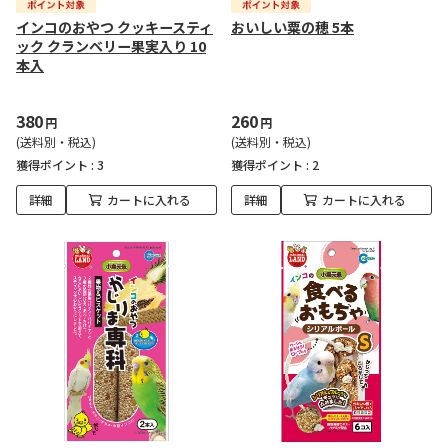
インコのおやつ クッキースティ
おいしい粟の穂 5本
ック クランベリー果実入り 10
本入
380
260
円
円
(送料別・税込)
(送料別・税込)
獲得ポイント :
3
獲得ポイント :
2
詳細
カートに入れる
詳細
カートに入れる