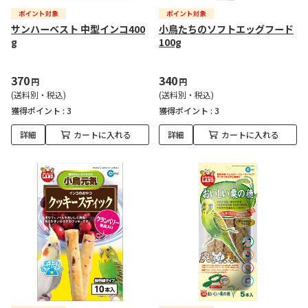
サンハーベスト 中型インコ400
小鳥たちのソフトエッグフード
g
100g
370
340
円
円
(送料別・税込)
(送料別・税込)
獲得ポイント :
3
獲得ポイント :
3
詳細
カートに入れる
詳細
カートに入れる