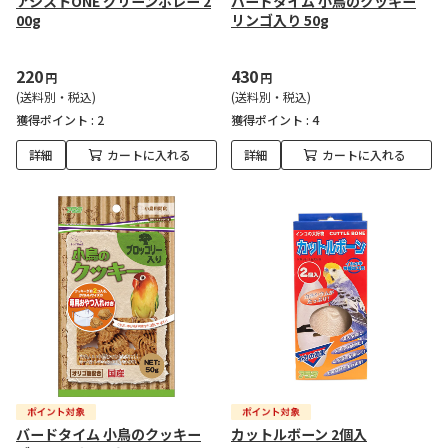
アシストONE グリーンボレー 2
バードタイム 小鳥のクッキー
00g
リンゴ入り 50g
220
430
円
円
(送料別・税込)
(送料別・税込)
獲得ポイント :
2
獲得ポイント :
4
詳細
カートに入れる
詳細
カートに入れる
バードタイム 小鳥のクッキー
カットルボーン 2個入