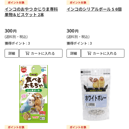
インコのおやつ かじりま専科
インコのシリアルボール S 6個
果物＆ビスケット 2本
300
300
円
円
(送料別・税込)
(送料別・税込)
獲得ポイント :
3
獲得ポイント :
3
詳細
カートに入れる
詳細
カートに入れる