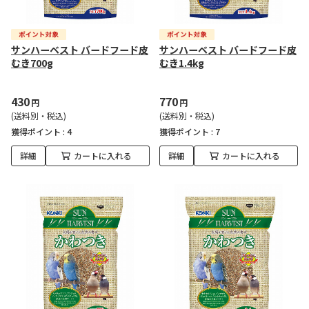
サンハーベスト バードフード皮
サンハーベスト バードフード皮
むき700g
むき1.4kg
430
770
円
円
(送料別・税込)
(送料別・税込)
獲得ポイント :
4
獲得ポイント :
7
詳細
カートに入れる
詳細
カートに入れる