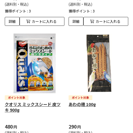
(送料別・税込)
(送料別・税込)
獲得ポイント :
3
獲得ポイント :
3
詳細
カートに入れる
詳細
カートに入れる
クオリス ミックスシード 皮ツ
あわの穂 100g
キ 900g
480
290
円
円
(送料別・税込)
(送料別・税込)