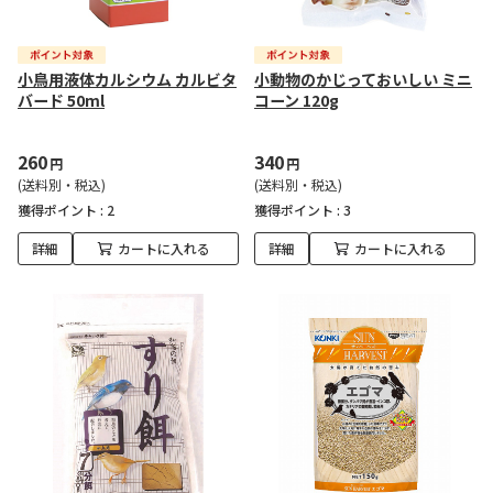
小鳥用液体カルシウム カルビタ
小動物のかじっておいしい ミニ
バード 50ml
コーン 120g
260
340
円
円
(送料別・税込)
(送料別・税込)
獲得ポイント :
2
獲得ポイント :
3
詳細
カートに入れる
詳細
カートに入れる