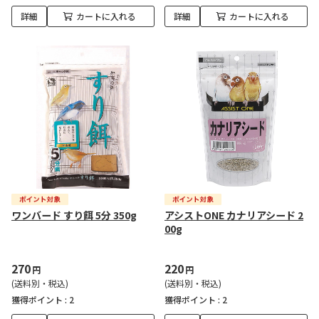
詳細
カートに入れる
詳細
カートに入れる
ワンバード すり餌 5分 350g
アシストONE カナリアシード 2
00g
270
220
円
円
(送料別・税込)
(送料別・税込)
獲得ポイント :
2
獲得ポイント :
2