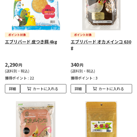
エブリバード 皮つき餌 4kg
エブリバード オカメインコ 630
g
2,290
340
円
円
(送料別・税込)
(送料別・税込)
獲得ポイント :
22
獲得ポイント :
3
詳細
カートに入れる
詳細
カートに入れる