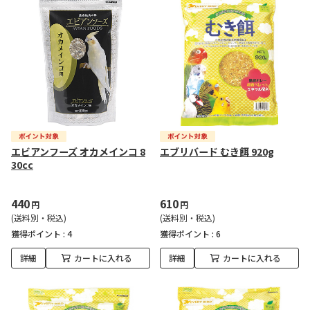
エビアンフーズ オカメインコ 8
エブリバード むき餌 920g
30cc
440
610
円
円
(送料別・税込)
(送料別・税込)
獲得ポイント :
4
獲得ポイント :
6
詳細
カートに入れる
詳細
カートに入れる