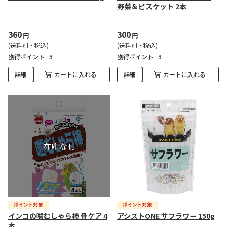
野菜＆ビスケット 2本
360
300
円
円
(送料別・税込)
(送料別・税込)
獲得ポイント :
3
獲得ポイント :
3
詳細
カートに入れる
詳細
カートに入れる
インコの噛むしゃら棒 骨ケア 4
アシストONE サフラワー 150g
本