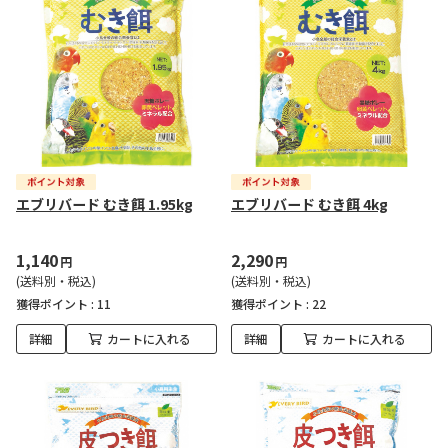
エブリバード むき餌 1.95kg
エブリバード むき餌 4kg
1,140
2,290
円
円
(送料別・税込)
(送料別・税込)
獲得ポイント :
11
獲得ポイント :
22
詳細
カートに入れる
詳細
カートに入れる