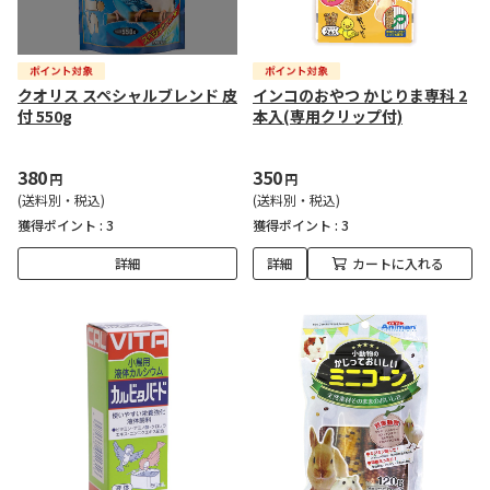
クオリス スペシャルブレンド 皮
インコのおやつ かじりま専科 2
付 550g
本入(専用クリップ付)
380
350
円
円
(送料別・税込)
(送料別・税込)
獲得ポイント :
3
獲得ポイント :
3
詳細
詳細
カートに入れる