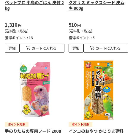
ペットプロ 小鳥のごはん 皮付 2
クオリス ミックスシード 皮ム
kg
キ 900g
1,310
510
円
円
(送料別・税込)
(送料別・税込)
獲得ポイント :
13
獲得ポイント :
5
詳細
カートに入れる
詳細
カートに入れる
手のりたちの専用フード 200g
インコのおやつ かじりま専科