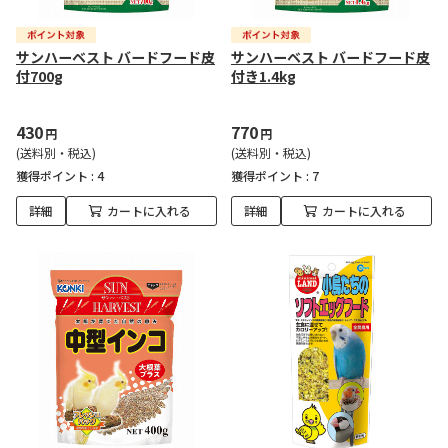
サンハーベスト バードフード皮
サンハーベスト バードフード皮
付700g
付き1.4kg
430
770
円
円
(送料別・税込)
(送料別・税込)
獲得ポイント :
4
獲得ポイント :
7
詳細
カートに入れる
詳細
カートに入れる