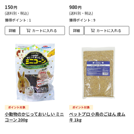
150
980
円
円
(送料別・税込)
(送料別・税込)
獲得ポイント :
1
獲得ポイント :
9
詳細
カートに入れる
詳細
カートに入れる
小動物のかじっておいしい ミニ
ペットプロ 小鳥のごはん 皮ム
コーン 200g
キ 1kg