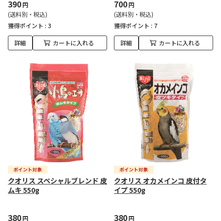
390
700
円
円
(送料別・税込)
(送料別・税込)
獲得ポイント :
3
獲得ポイント :
7
詳細
カートに入れる
詳細
カートに入れる
クオリス スペシャルブレンド 皮
クオリス オカメインコ 皮付タ
ムキ 550g
イプ 550g
380
380
円
円