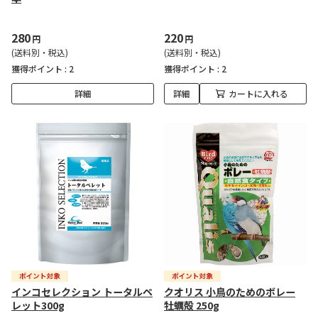
280
220
円
円
(送料別・税込)
(送料別・税込)
獲得ポイント :
2
獲得ポイント :
2
詳細
詳細
カートに入れる
インコセレクション トータルペ
クオリス 小鳥のためのボレー
レット300g
牡蠣殻 250g