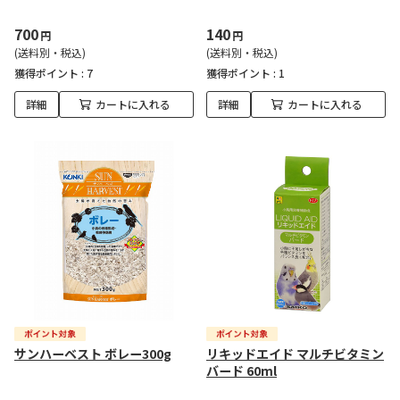
700
140
円
円
(送料別・税込)
(送料別・税込)
獲得ポイント :
7
獲得ポイント :
1
詳細
カートに入れる
詳細
カートに入れる
サンハーベスト ボレー300g
リキッドエイド マルチビタミン
バード 60ml