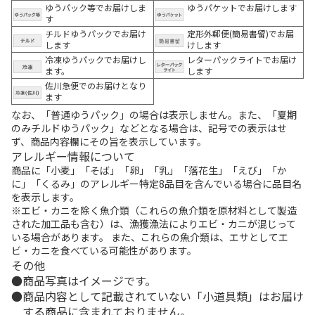
ゆうパック等でお届けしま
ゆうパケットでお届けします
す
チルドゆうパックでお届け
定形外郵便(簡易書留)でお届
します
けします
冷凍ゆうパックでお届けし
レターパックライトでお届け
ます。
します
佐川急便でのお届けとなり
ます
なお、「普通ゆうパック」の場合は表示しません。また、「夏期
のみチルドゆうパック」などとなる場合は、記号での表示はせ
ず、商品内容欄にその旨を表示しています。
アレルギー情報について
商品に「小麦」「そば」「卵」「乳」「落花生」「えび」「か
に」「くるみ」のアレルギー特定8品目を含んでいる場合に品目名
を表示します。
※エビ・カニを除く魚介類（これらの魚介類を原材料として製造
された加工品も含む）は、漁獲漁法によりエビ・カニが混じって
いる場合があります。 また、これらの魚介類は、エサとしてエ
ビ・カニを食べている可能性があります。
その他
商品写真はイメージです。
商品内容として記載されていない「小道具類」はお届け
する商品に含まれておりません。