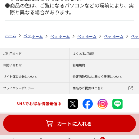
商品の色は、ご覧になるパソコンなどの環境により、実
際と異なる場合があります。
ホーム
ペットストア
フード
フード（鳥用）
インコ共通
クオ
ホーム
ペットストア
ホーム
ペットストア
フード
ホーム
フード（鳥用）
ペットストア
フード
ホーム
フード
ペッ
セ
フ
ご利用ガイド
よくあるご質問
お問い合わせ
利用規約
サイト運営会社について
特定商取引法に基づく表記について
プライバシーポリシー
商品のご提案はこちら
SNSでお得な情報発信中
カートに入れる
Copyright (C) JAPAN POST Co.,Ltd. All Rights Reserved.