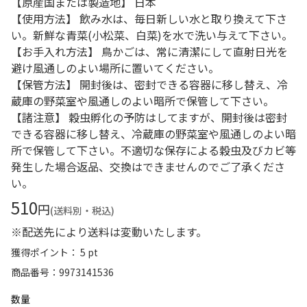
【原産国または製造地】 日本
【使用方法】 飲み水は、毎日新しい水と取り換えて下さ
い。新鮮な青菜(小松菜、白菜)を水で洗い与えて下さい。
【お手入れ方法】 鳥かごは、常に清潔にして直射日光を
避け風通しのよい場所に置いてください。
【保管方法】 開封後は、密封できる容器に移し替え、冷
蔵庫の野菜室や風通しのよい暗所で保管して下さい。
【諸注意】 穀虫孵化の予防はしてますが、開封後は密封
できる容器に移し替え、冷蔵庫の野菜室や風通しのよい暗
所で保管して下さい。不適切な保存による穀虫及びカビ等
発生した場合返品、交換はできませんのでご了承くださ
い。
510
円
(送料別・税込)
※配送先により送料は変動いたします。
獲得ポイント： 5 pt
商品番号
9973141536
数量