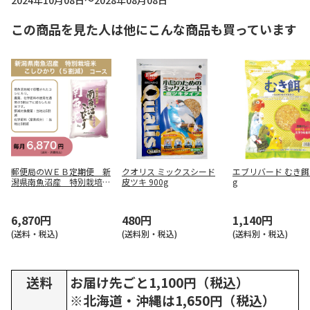
2024年10月08日～2028年08月08日
この商品を見た人は他にこんな商品も買っています
郵便局のＷＥＢ定期便 新
クオリス ミックスシード
エブリバード むき餌 1
潟県南魚沼産 特別栽培
皮ツキ 900g
g
米 こしひかり（５割減）
コース
6,870円
480円
1,140円
(送料・税込)
(送料別・税込)
(送料別・税込)
送料
お届け先ごと1,100円（税込）
※北海道・沖縄は1,650円（税込）