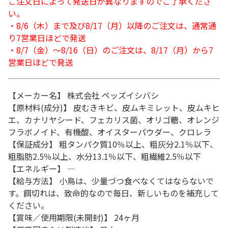
ご注文日によって発送日が異なりますのでご了承くださ
い。
・8/6（木）まで及び8/17（月）以降のご注文は、通常通
り7営業日ほどで発送
・8/7（金）～8/16（日）のご注文は、8/17（月）から7
営業日ほどで発送
【メーカー名】 株式会社 ペッズイシバシ
【原材料(成分)】 皮むきキビ、皮ムキミレット、皮ムキヒ
エ、カナリヤシード、フェカリス菌、オリゴ糖、オレンジ
フラボノイド、有機酸、オイスターパウダー、クロレラ
【保証成分】 粗タンパク質10％以上、粗灰分2.1％以下、
粗脂肪2.5％以上、水分13.1％以下、粗繊維2.5％以下
【エネルギー】 ―
【給与方法】 小鳥は、少量づつ食べなくてはならないで
す。餌切れは、致命的なので毎日、新しいものを補充して
ください。
【賞味／使用期限(未開封)】 24ヶ月