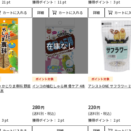
：
21 pt
獲得ポイント：
11 pt
獲得ポイント：
3 pt
カートに入れる
詳細
カートに入れる
詳細
カートに
 かじりま専科 野菜
インコの噛むしゃら棒 骨ケア 4本
アシストONE サフラワー 1
2本
280
220
円
円
(送料別・税込)
(送料別・税込)
：
3 pt
獲得ポイント：
2 pt
獲得ポイント：
2 pt
カートに入れる
詳細
詳細
カートに