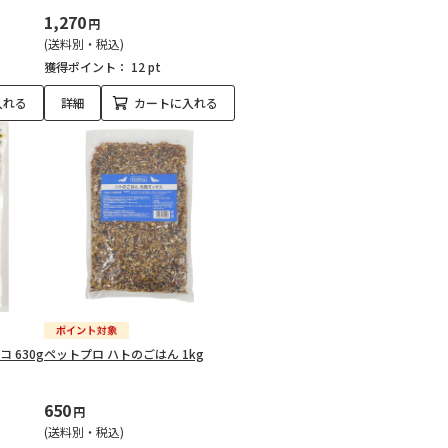
1,270
円
(送料別・税込)
獲得ポイント：
12 pt
入れる
詳細
カートに入れる
 630g
ペットプロ ハトのごはん 1kg
650
円
(送料別・税込)