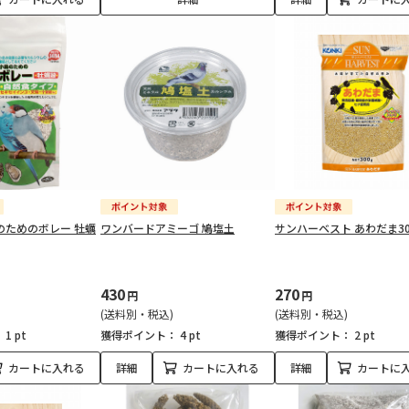
のためのボレー 牡蠣
ワンバードアミーゴ 鳩塩土
サンハーベスト あわだま30
430
270
円
円
(送料別・税込)
(送料別・税込)
：
1 pt
獲得ポイント：
4 pt
獲得ポイント：
2 pt
カートに入れる
詳細
カートに入れる
詳細
カートに