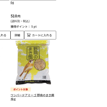
0g
510
円
(送料別・税込)
獲得ポイント：
5 pt
入れる
詳細
カートに入れる
ワンバードアミーゴ 野鳥のまき餌
4kg