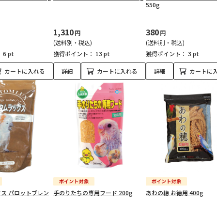
550g
1,310
380
円
円
(送料別・税込)
(送料別・税込)
：
6 pt
獲得ポイント：
13 pt
獲得ポイント：
3 pt
カートに入れる
詳細
カートに入れる
詳細
カートに
ス パロットブレン
手のりたちの専用フード 200g
あわの穂 お徳用 400g