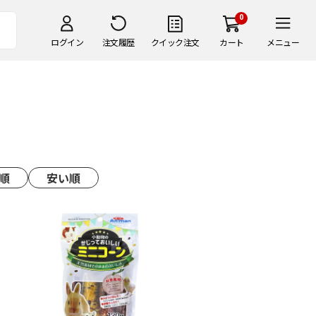
0
ログイン
注文履歴
クイック注文
カート
メニュー
順
安い順