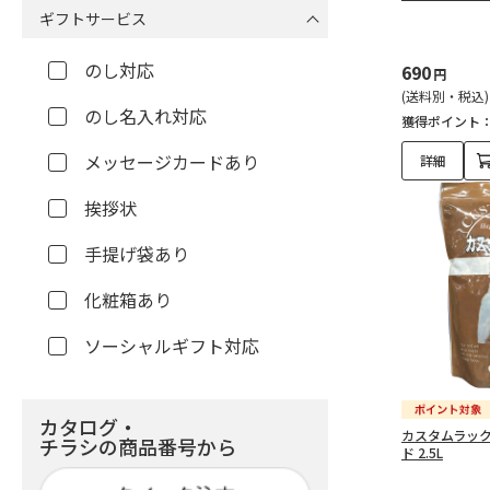
ギフトサービス
のし対応
690
円
(送料別・税込)
のし名入れ対応
獲得ポイント
メッセージカードあり
詳細
挨拶状
手提げ袋あり
化粧箱あり
ソーシャルギフト対応
カタログ・
カスタムラック
チラシの商品番号から
ド 2.5L