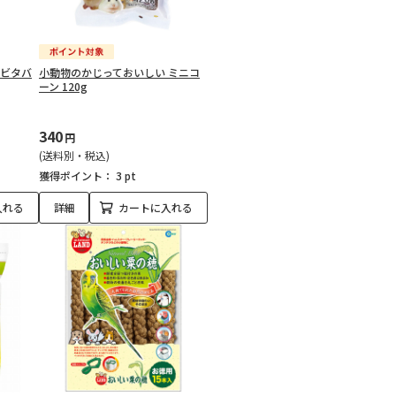
ルビタバ
小動物のかじっておいしい ミニコ
ーン 120g
340
円
(送料別・税込)
獲得ポイント：
3 pt
入れる
詳細
カートに入れる