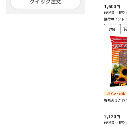
1,600
円
(送料別・税込)
獲得ポイント
詳細
野鳥のえさ ひま
2,120
円
(送料別・税込)