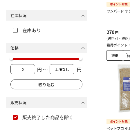
ワンバード すり餌
在庫状況
在庫あり
270
円
(送料別・税込)
獲得ポイント
価格
詳細
円 ～
円
販売状況
販売終了した商品を除く
ペットプロ 小鳥