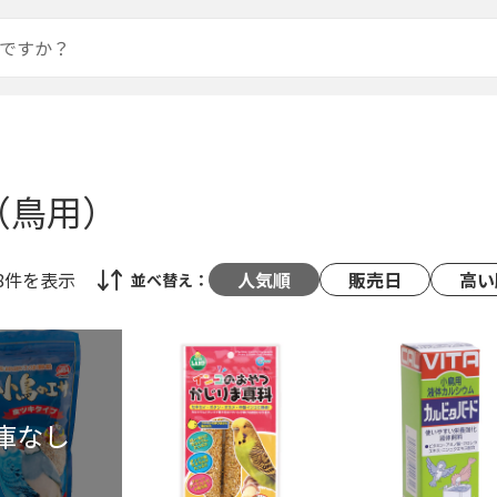
（鳥用）
48件
を表示
人気順
販売日
高い
並べ替え：