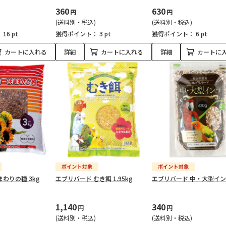
360
630
円
円
(送料別・税込)
(送料別・税込)
：
16 pt
獲得ポイント：
3 pt
獲得ポイント：
6 pt
カートに入れる
詳細
カートに入れる
詳細
カートに
わりの種 3kg
エブリバード むき餌 1.95kg
エブリバード 中・大型インコ
1,140
340
円
円
(送料別・税込)
(送料別・税込)