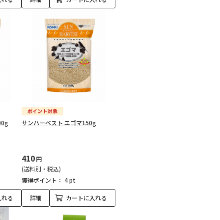
0g
サンハーベスト エゴマ150g
410
円
(送料別・税込)
獲得ポイント：
4 pt
入れる
詳細
カートに入れる