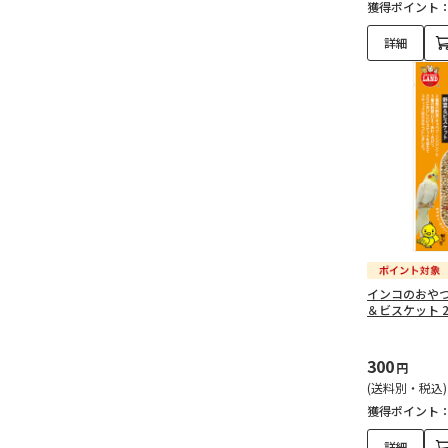
獲得ポイント
詳細
インコのおやつ
＆ビスケット 
300
円
(送料別・税込)
獲得ポイント
詳細