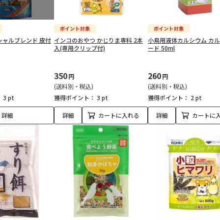
シャルブレンド 皮付
インコのおやつ かじりま専科 2本
小鳥用液体カルシウム カ
入(専用クリップ付)
ード 50ml
350
260
円
円
(送料別・税込)
(送料別・税込)
：
3 pt
獲得ポイント：
3 pt
獲得ポイント：
2 pt
詳細
詳細
カートに入れる
詳細
カートに