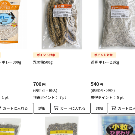
 ボレー300g
粟の穂500g
近喜 ボレー2.8kg
700
540
円
円
(送料別・税込)
(送料別・税込)
：
1 pt
獲得ポイント：
7 pt
獲得ポイント：
5 pt
カートに入れる
詳細
カートに入れる
詳細
カートに