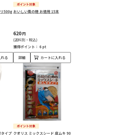
500g
おいしい粟の穂 お徳用 15本
620
円
(送料別・税込)
獲得ポイント：
6 pt
入れる
詳細
カートに入れる
付タイプ
クオリス ミックスシード 皮ムキ 90