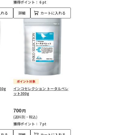
獲得ポイント：
6 pt
入れる
詳細
カートに入れる
50g
インコセレクション トータルペレ
ット300g
700
円
(送料別・税込)
獲得ポイント：
7 pt
入れる
詳細
カートに入れる