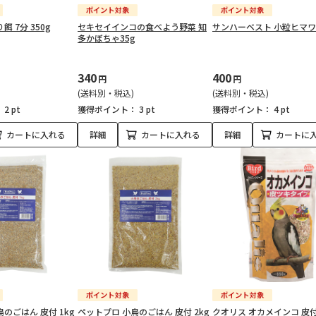
 7分 350g
セキセイインコの食べよう野菜 知
サンハーベスト 小粒ヒマワリ
多かぼちゃ35g
340
400
円
円
(送料別・税込)
(送料別・税込)
：
2 pt
獲得ポイント：
3 pt
獲得ポイント：
4 pt
カートに入れる
詳細
カートに入れる
詳細
カートに
のごはん 皮付 1kg
ペットプロ 小鳥のごはん 皮付 2kg
クオリス オカメインコ 皮