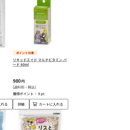
リキッドエイド マルチビタミン バ
ード 60ml
980
円
(送料別・税込)
獲得ポイント：
9 pt
入れる
詳細
カートに入れる