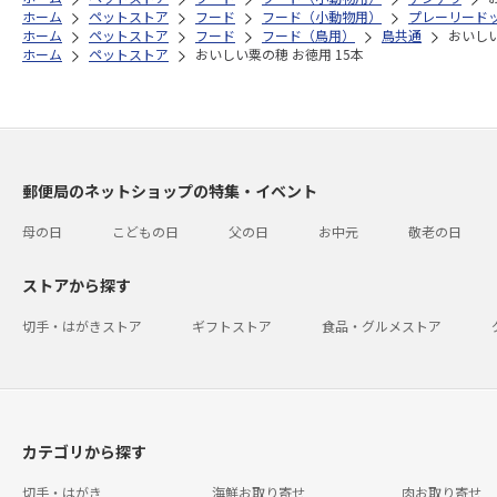
ホーム
ペットストア
フード
フード（小動物用）
プレーリード
ホーム
ペットストア
フード
フード（鳥用）
鳥共通
おいしい
ホーム
ペットストア
おいしい粟の穂 お徳用 15本
郵便局のネットショップの特集・イベント
母の日
こどもの日
父の日
お中元
敬老の日
ストアから探す
切手・はがきストア
ギフトストア
食品・グルメストア
カテゴリから探す
切手・はがき
海鮮お取り寄せ
肉お取り寄せ