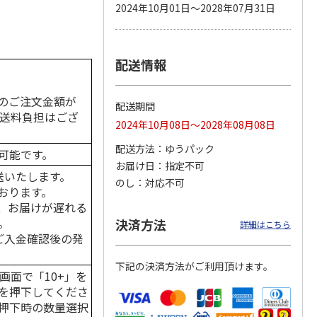
2024年10月01日～2028年07月31日
配送情報
カムカ
銀のスプーン パウ
ペット線香 虹のか
CIAO 香り立つクラ
ーン
チ 健康に育つ子ね
なた フルーティフ
ンキー ちゅ～る和
ン型 S
こ用 まぐろ・かつ
ローラルの香り
えBOX とりささ
…
おに
…
のご注文金額が
配送期間
120円
590円
380円
の送料負担はござ
2024年10月08日～2028年08月08日
)
(送料別・税込)
(送料別・税込)
(送料別・税込)
配送方法
ゆうパック
可能です。
お届け日
指定不可
送いたします。
のし
対応不可
おります。
、お届けが遅れる
。
決済方法
詳細はこちら
はご入金確認後の発
下記の決済方法がご利用頂けます。
画面で「10+」を
を押下してくださ
押下時の数量選択