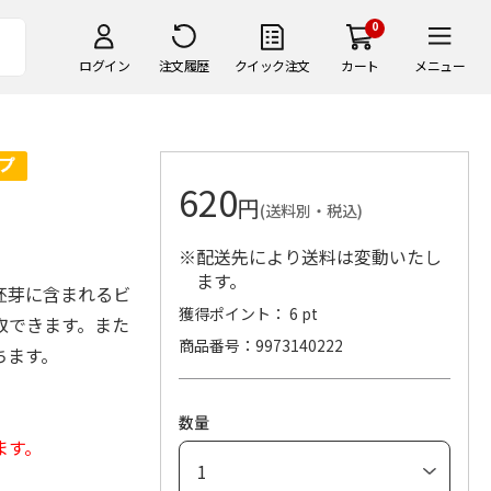
0
ログイン
注文履歴
クイック注文
カート
メニュー
620
円
(送料別・税込)
※配送先により送料は変動いたし
ます。
胚芽に含まれるビ
獲得ポイント： 6 pt
取できます。また
商品番号
9973140222
ちます。
数量
ます。