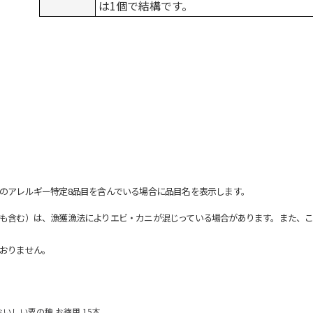
は1個で結構です。
のアレルギー特定8品目を含んでいる場合に品目名を表示します。
も含む）は、漁獲漁法によりエビ・カニが混じっている場合があります。また、こ
おりません。
おいしい粟の穂 お徳用 15本