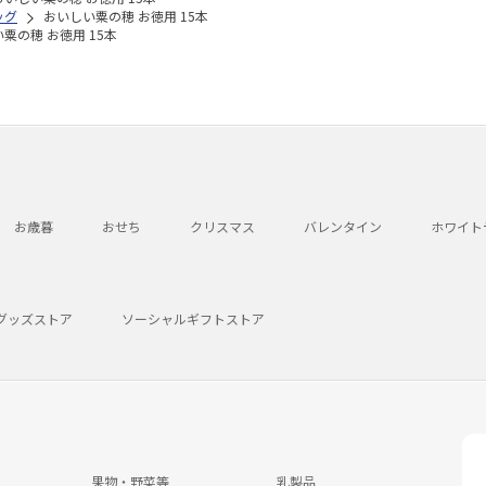
ッグ
おいしい粟の穂 お徳用 15本
粟の穂 お徳用 15本
お歳暮
おせち
クリスマス
バレンタイン
ホワイト
グッズストア
ソーシャルギフトストア
果物・野菜等
乳製品