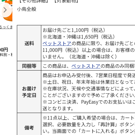
【その他詳細】 【対象動物】
小鳥全般
るっくま みかん
デオトイレ 飛び散
獣医師開発 ニオイ
無添加良品 
お届け先ごと1,100円（税込）
らない消臭・抗菌サ
をとる砂専用 猫ト
ムデンタルコ
※北海道・沖縄は1,650円（税込）
ンド 4L
イレ ナチュラルグ
ぐるぐるボー
レー
…
送料
ペットストア
の商品に限り、お届け先ごと
00円
1,320円
1,550円
470円
11,000円（税込）以上の場合は、お客様
送料別・税込)
(送料別・税込)
(送料別・税込)
(送料別・税込
いません。（北海道・沖縄は除く）
同梱等
この商品は、
ペットストア
の商品のみ同梱
商品はお申込み受付後、7営業日程度で発
※土日、祝日、年末年始は休業日となって
お届け
※在庫状況、天候や交通事情などによって
予定日
ことがございますので予めご了承ください
※コンビニ決済、PayEasyでのお支払い
送となります。
※11点以上、ご購入希望の場合は、カート
選択、必要数量を入力し「再計算」ボタン
備考
い。当画面での「カートに入れる」ボタン