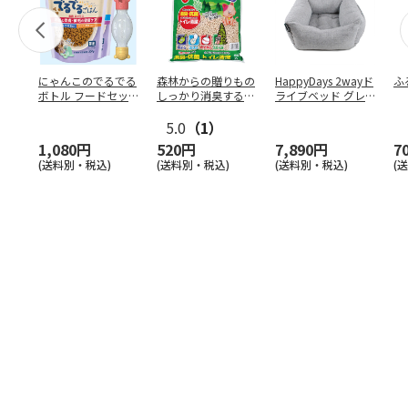
にゃんこのでるでる
森林からの贈りもの
HappyDays 2wayド
ふ
ボトル フードセッ
しっかり消臭するひ
ライブベッド グレ
ト
のきの猫砂 7L
ー
5.0
（1）
1,080円
520円
7,890円
7
(送料別・税込)
(送料別・税込)
(送料別・税込)
(